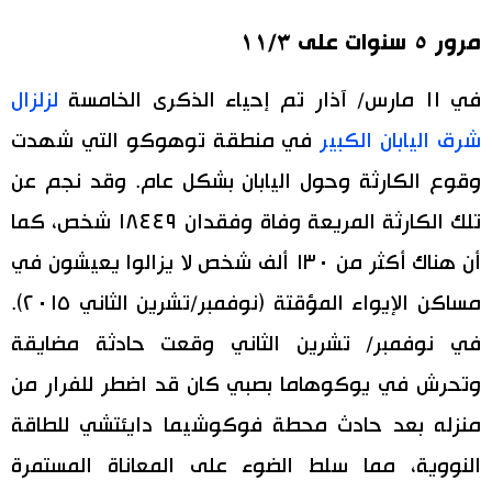
مرور ٥ سنوات على ١١/٣
في ١١ مارس/ آذار تم إحياء الذكرى الخامسة
لزلزال
شرق اليابان الكبير
في منطقة توهوكو التي شهدت
وقوع الكارثة وحول اليابان بشكل عام. وقد نجم عن
تلك الكارثة المريعة وفاة وفقدان ١٨٤٤٩ شخص، كما
أن هناك أكثر من ١٣٠ ألف شخص لا يزالوا يعيشون في
مساكن الإيواء المؤقتة (نوفمبر/تشرين الثاني ٢٠١٥).
في نوفمبر/ تشرين الثاني وقعت حادثة مضايقة
وتحرش في يوكوهاما بصبي كان قد اضطر للفرار من
منزله بعد حادث محطة فوكوشيما دايئتشي للطاقة
النووية، مما سلط الضوء على المعاناة المستمرة