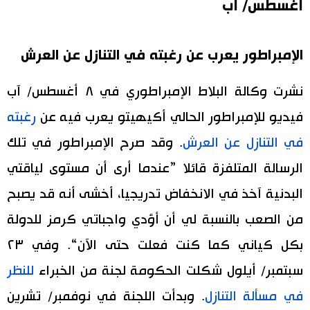
أغسطس/ آب
الإمبراطور يعرب عن رغبته في التنازل عن العرش
نشرت وكالة البلاط الإمبراطوري في ٨ أغسطس/ آب
فيديو للإمبراطور الحالي أكيهيتو يعرب فيه عن
رغبته
في التنازل عن العرش
. وقد صرح الإمبراطور في تلك
الرسالة المتلفزة قائلا ”عندما أرى أن مستوى لياقتي
البدنية آخذ في الانخفاض تدريجيا، أخشى أنه قد يصبح
من الصعب بالنسبة لي أن أؤدي واجباتي كرمز للدولة
بكل كياني كما كنت فعلت حتى الآن“. وفي ٢٣
سبتمبر/ أيلول شكلت الحكومة لجنة من الخبراء
للنظر
في مسألة التنازل
. وبدأت اللجنة في نوفمبر/ تشرين