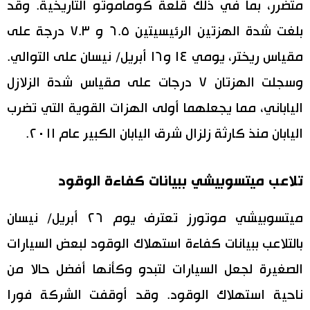
متضرر، بما في ذلك قلعة كوماموتو التاريخية. وقد
بلغت شدة الهزتين الرئيسيتين ٦.٥ و ٧.٣ درجة على
مقياس ريختر، يومي ١٤ و١٦ أبريل/ نيسان على التوالي.
وسجلت الهزتان ٧ درجات على مقياس شدة الزلازل
الياباني، مما يجعلهما أولى الهزات القوية التي تضرب
اليابان منذ كارثة زلزال شرق اليابان الكبير عام ٢٠١١.
تلاعب ميتسوبيشي ببيانات كفاءة الوقود
ميتسوبيشي موتورز تعترف يوم ٢٦ أبريل/ نيسان
بالتلاعب ببيانات كفاءة استهلاك الوقود لبعض السيارات
الصغيرة لجعل السيارات لتبدو وكأنها أفضل حالا من
ناحية استهلاك الوقود. وقد أوقفت الشركة فورا