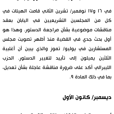
في ١٦ و١٧ نوفمبر/ تشرين الثاني قامت الهيئات في
كل من المجلسين التشريعيين في اليابان بعقد
مناقشات موضوعية بشأن مراجعة الدستور. وهذا هو
أول بحث جدي في القضية منذ أظهر تصويت مجلس
المستشارين في يوليو/ تموز والذي يبين أن أغلبية
الثلثين يميلون إلى تأييد لتغيير الدستور. الحزب
الليبرالي أكد على ضرورة مناقشة عاجلة بشأن تعديل،
بما في ذلك المادة ٩.
ديسمبر/ كانون الأول