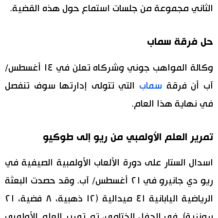
الثاني مجموعة من جلسات استماع حول هذه القضية.
حل فرقة سماب
وكالة المواهب جوني وشركاه تعلن في ١٤ أغسطس/
آب أن فرقة
سماب
التي تتولى إدارتها سوف تنفصل
في نهاية هذا العام.
تمرير العلم الأولمبي من ريو إلى طوكيو
اسدال الستار على دورة الألعاب الأولمبية الصيفية في
ريو دي جانيرو في ٢١ أغسطس/ آب. وقد حصدت البعثة
الرياضية اليابانية ٤١ ميدالية (١٢ ذهبية، ٨ فضية، ٢١
برونزية). في الحفل الختامي، تم تمرير العلم الأولمبي