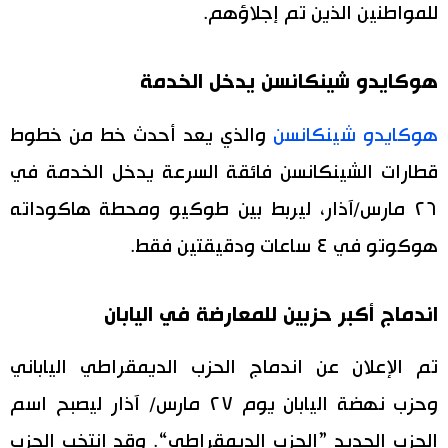
للمواطنين الذين تم إجلاؤهم.
هوكايدو شينكانسن يدخل الخدمة
هوكايدو شينكانسن
والذي يعد أحدث خط من خطوط
قطارات الشينكانسن فائقة السرعة يدخل الخدمة في
٢٦ مارس/آذار، ليربط بين طوكيو ومحطة هاكوداته
هوكوتو في ٤ ساعات ودقيقتين فقط.
اندماج أكبر حزبين للمعارضة في اليابان
تم الإعلان عن اندماج الحزب الديمقراطي الياباني
وحزب نهضة اليابان يوم ٢٧ مارس/ آذار ليصبح اسم
الحزب الجديد ”الحزب الديمقراطي“. وقد انتخب الحزب