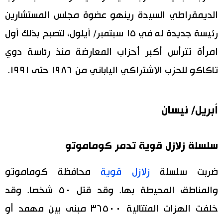
الديمقراطي السيدة رينهو عضوة مجلس المستشارين
رئيسة جديدة له في ١٥ سبتمبر/ أيلول، لتصبح بذلك أول
امرأة تترأس أكبر أحزاب المعارضة منذ رئاسة دوي
تاكاكو للحزب الاشتراكي الياباني من ١٩٨٦ حتى ١٩٩١.
أبريل/ نيسان
سلسلة زلازل قوية تدمر كوماموتو
ضربت سلسلة
زلازل قوية
محافظة كوماموتو
والمناطق المحيطة بها. وقد قتل ٥٠ شخصا. وقد
خلفت الهزات المتتالية ٣٦٥٠٠ مبنى بين مهمد أو