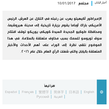
أخبار اليابان
مجتمع
10/01/2017
اليابان في فيديو
الإمبراطور أكيهيتو يعرب عن رغبته في التنازل عن العرش، الرئيس
مانغا وأنيمي
الأمريكي باراك أوباما يقوم بزيارة تاريخية إلى مدينة هيروشيما،
ومحافظة طوكيو الجديدة السيدة كويكي يوريكو توقف افتتاح
علوم وتكنولوجيا
سوق تويوسو للسمك بسبب مخاوف متعلقة بالسلامة. في هذا
الموضوع نلقي نظرة إلى الوراء على أهم الأحداث والأخبار
الأقسام
المتعلقة باليابان والتي شغلت الرأي العام خلال عام ٢٠١٦.
صور
الأكثر تفاعلا
أشخاص
اللغة اليابانية
تواصل معنا
اقرأ أيضاً
تجارب وآراء
موسوعة اليابان
Español
Français
繁體字
简体字
日本語
English
العربية
Русский
سياسة
هو وهي