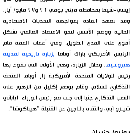
إيسي-شيما بمحافظة ميئي يومي ٢٦ و٢٧ مايو/ أيار.
وقد تعهد القادة بمواجهة التحديات الاقتصادية
الحالية ووضع الأسس لنمو الاقتصاد العالمي بشكل
أقوى على المدى الطويل. وفي أعقاب القمة قام
الرئيس الأمريكي باراك أوباما
بزيارة تاريخية لمدينة
هيروشيما
. وخلال الزيارة، وهي الأولى التي يقوم بها
رئيس للولايات المتحدة الأمريكية زار أوباما المتحف
التذكاري للسلام، وقام بوضع إكليل من الزهور على
النصب التذكاري جنبا إلى جنب مع رئيس الوزراء الياباني
شينزو آبي، والتقى بالناجين من القنبلة ”هيباكوشا“.
يونيو/ حزيران