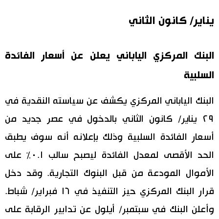
يناير/ كانون الثاني
اقتصاد
المطبخ الياباني
مجتمع
البنك المركزي الياباني يعلن عن أسعار الفائدة
السلبية
ثقافة
البنك الياباني المركزي يكشف عن سياسته النقدية في
لايف ستايل
٢٩ يناير/ كانون الثاني بالدخول في عصر جديد من
طوكيو
أسعار الفائدة السلبية وذلك بإعلانه أنه سوف يطبق
الحد الأقصى لمعدل الفائدة ليصبح سالب ٠.١٪ على
إعلان
الأموال المودعة من قبل البنوك التجارية. وقد دخل
قرار البنك المركزي حيز التنفيذ في ١٦ فبراير/ شباط.
وأعلن البنك في سبتمبر/ أيلول عن تدابير الرقابة على