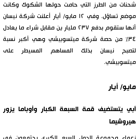
شحنات من الطرز التي حامت حولها الشكوك وكانت
موضع تساؤل. وفي ١٢ مايو/ أيار أعلنت شركة نيسان
أنها ستقوم بدفع ٢٣٧ مليار ين مقابل شراء ما يعادل
٣٤٪ من حصة شركة ميتسوبيشي وهي أكبر نسبة
لتصبح نيسان بذلك المساهم المسيطر على
ميتسوبيشي.
مايو/ أيار
آبي يتستضيف قمة السبعة الكبار وأوباما يزور
هيروشيما
زعماء مجموعة الدول السبع الكبرى يجتمعون في