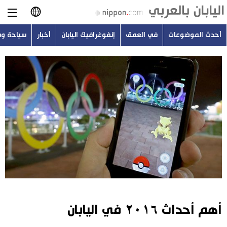
أحدث الموضوعات
في العمق
إنفوغرافيك اليابان
أخبار
سياحة و
日本語
English
简体字
أحدث الموضوعات
繁體字
في العمق
Français
إنفوغرافيك اليابان
Español
أخبار
Русский
أهم أحداث ٢٠١٦ في اليابان
سياحة وسفر