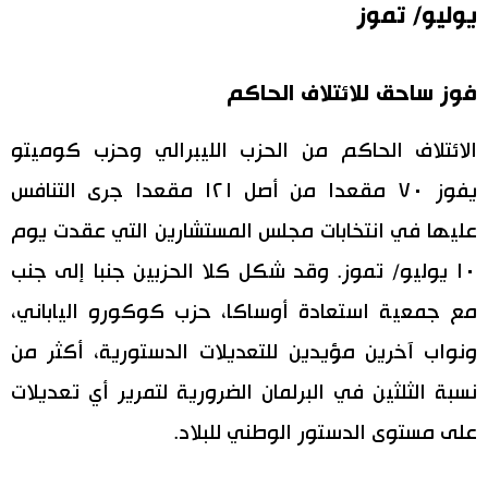
يوليو/ تموز
فوز ساحق للائتلاف الحاكم
الائتلاف الحاكم من الحزب الليبرالي وحزب كوميتو
يفوز ٧٠ مقعدا من أصل ١٢١ مقعدا جرى التنافس
عليها في انتخابات مجلس المستشارين التي عقدت يوم
١٠ يوليو/ تموز. وقد شكل كلا الحزبين جنبا إلى جنب
مع جمعية استعادة أوساكا، حزب كوكورو الياباني،
ونواب آخرين مؤيدين للتعديلات الدستورية، أكثر من
نسبة الثلثين في البرلمان الضرورية لتمرير أي تعديلات
على مستوى الدستور الوطني للبلاد.