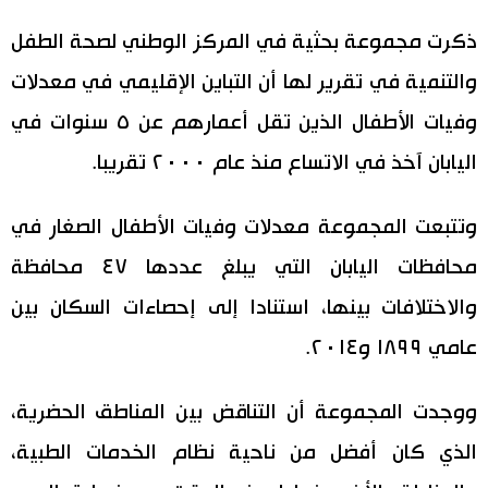
اليابان في فيديو
ذكرت مجموعة بحثية في المركز الوطني لصحة الطفل
والتنمية في تقرير لها أن التباين الإقليمي في معدلات
مانغا وأنيمي
وفيات الأطفال الذين تقل أعمارهم عن ٥ سنوات في
علوم وتكنولوجيا
اليابان آخذ في الاتساع منذ عام ٢٠٠٠ تقريبا.
الأقسام
وتتبعت المجموعة معدلات وفيات الأطفال الصغار في
محافظات اليابان التي يبلغ عددها ٤٧ محافظة
صور
الأكثر تفاعلا
والاختلافات بينها، استنادا إلى إحصاءات السكان بين
أشخاص
عامي ١٨٩٩ و٢٠١٤.
اللغة اليابانية
تواصل معنا
تجارب وآراء
موسوعة اليابان
ووجدت المجموعة أن التناقض بين المناطق الحضرية،
الذي كان أفضل من ناحية نظام الخدمات الطبية،
سياسة
هو وهي