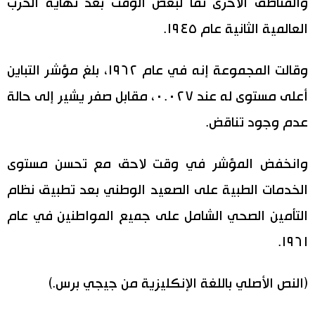
والمناطق الأخرى نما لبعض الوقت بعد نهاية الحرب
اقتصاد
العالمية الثانية عام ١٩٤٥.
المطبخ الياباني
مجتمع
وقالت المجموعة إنه في عام ١٩٦٢، بلغ مؤشر التباين
أعلى مستوى له عند ٠.٠٢٧، مقابل صفر يشير إلى حالة
ثقافة
عدم وجود تناقض.
لايف ستايل
وانخفض المؤشر في وقت لاحق مع تحسن مستوى
طوكيو
الخدمات الطبية على الصعيد الوطني بعد تطبيق نظام
التأمين الصحي الشامل على جميع المواطنين في عام
إعلان
١٩٦١.
(النص الأصلي باللغة الإنكليزية من جيجي برس.)