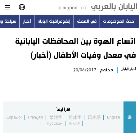
أحدث الموضوعات
في العمق
إنفوغرافيك اليابان
أخبار
سياحة و
日本語
English
اتساع الهوة بين المحافظات اليابانية
في معدل وفيات الأطفال (أخبار)
简体字
أحدث الموضوعات
أخبار اليابان
مجتمع
20/06/2017
繁體字
في العمق
Français
إنفوغرافيك اليابان
Español
اقرأ أيضاً
أخبار
Español
Français
繁體字
简体字
日本語
English
Русский
العربية
Русский
سياحة وسفر