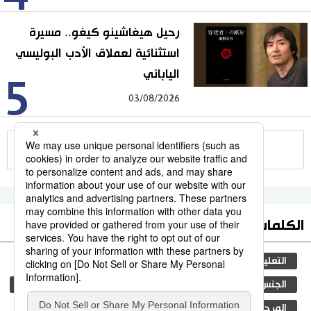
رحيل هيغاشينو كيغو.. مسيرة
استثنائية لعملاق الأدب البوليسي
الياباني
5
03/08/2026
للمزيد
الكلمات الأكثر بحثا
التعليم الياباني
مجتمع
ثقافة
طوكيو
الجنس
الفتيات
اليابان
جيجي برس
الأنشطة
المرحلة الابتدائية