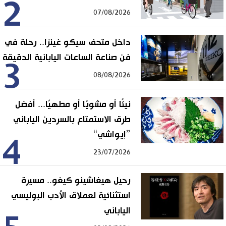
2
07/08/2026
داخل متحف سيكو غينزا.. رحلة في
فن صناعة الساعات اليابانية الدقيقة
3
08/08/2026
نيئًا أو مشويًا أو مطهيًا... أفضل
طرق الاستمتاع بالسردين الياباني
”إيواشي“
4
23/07/2026
رحيل هيغاشينو كيغو.. مسيرة
استثنائية لعملاق الأدب البوليسي
الياباني