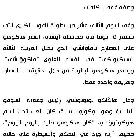
وصفه فقط بالكلمات.
وفي اليوم الثاني عشر من بطولة ناغويا الكبرى التي
تستمر ١٥ يوما في محافظة آيتشي، انتصر هاكوهو
على المصارع تاماواشي، الذي يحتل المرتبة الثالثة
”سيكيواكي“ في القسم العلوي ”ماكوؤتشي“.
ويتصدر هاكوهو البطولة من خلال تحقيقه ١١ انتصارا
وهزيمة واحدة فقط.
وقال هاكّاكو نوبويوشي، رئيس جمعية السومو
اليابانية وهو يوكوزونا سابق كان يلعب تحت اسم
هوكوتوؤمي، ”كان هاكوهو مليئا بالروح اليوم“،
مضيفا ”إنه جيد في التحكم والسيطرة على حالته