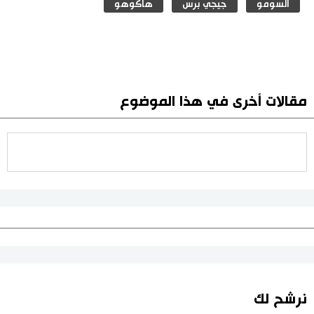
السومو
جيجي برس
هاكوهو
مقالات أخرى في هذا الموضوع
نرشح لك