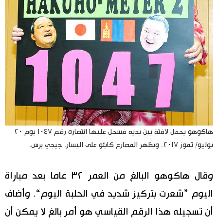
اقتصاد
المطبخ الياباني
مجتمع
ثقافة
لايف ستايل
طوكيو
هاكوهو يحمل لافتة بين يديه مسجل عليها انتصاره رقم ١٠٤٧ يوم ٢٠
يوليو/ تموز ٢٠١٧. ويظهر المصارع كايئو على اليسار. جيجي برس.
إعلان
وقال هاكوهو البالغ من العمر ٣٢ عاما بعد مباراة
اليوم ”شعرت بتركيز شديد في الحلبة اليوم“. وأضاف
أن تسجيله هذا الرقم القياسي هو أمر بالغ لا يمكن أن