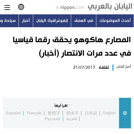
أحدث الموضوعات
في العمق
إنفوغرافيك اليابان
أخبار
سياحة و
日本語
English
المصارع هاكوهو يحقق رقما قياسيا
في عدد مرات الانتصار (أخبار)
简体字
أحدث الموضوعات
أخبار اليابان
ثقافة
21/07/2017
繁體字
في العمق
Français
إنفوغرافيك اليابان
Español
اقرأ أيضاً
أخبار
Español
Français
繁體字
简体字
日本語
English
Русский
العربية
Русский
سياحة وسفر