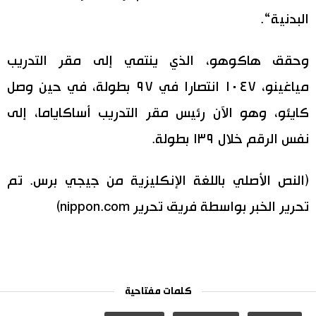
البدنية“.
وحقق هاكوهو، الذي ينتمي إلى مقر التدريب
مياغينو، ١٠٤٧ انتصارا في ٩٧ بطولة، في حين وصل
كايئو، وهو الآن رئيس مقر التدريب أساكاياما، إلى
نفس الرقم خلال ١٣٩ بطولة.
(النص الأصلي باللغة الإنكليزية من جيجي برس. تم
تحرير الخبر بواسطة فريق تحرير nippon.com)
كلمات مفتاحية