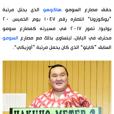
اليابان في فيديو
حقق مصارع السومو
هاكوهو
الذي يحتل مرتبة
”يوكوزونا“ انتصاره رقم ١٠٤٧ يوم الخميس ٢٠
مانغا وأنيمي
يوليو/ تموز ٢٠١٧ في مسيرته كمصارع سومو
علوم وتكنولوجيا
محترف في اليابان، ليتساوى بذلك مع مصارع
السومو
السابق ”كايئو“ الذي كان يحمل مرتبة ”أوزيكي“.
الأقسام
صور
الأكثر تفاعلا
أشخاص
اللغة اليابانية
تواصل معنا
تجارب وآراء
موسوعة اليابان
سياسة
هو وهي