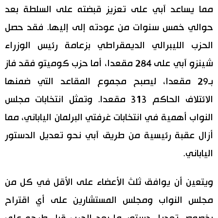
مما يساعد آبي على تعزيز قبضته على السلطة بعد
اقتصاد
المطبخ الياباني
حوالي خمس سنوات من عودته إلى إليها. فقد حصل
الحزب الليبرالي الديمقراطي بزعامة رئيس الوزراء
مجتمع
شينزو آبي على 284 مقعدا، أما حزب كوميتو فقد فاز
ثقافة
بـ29 مقعدا، ليصبح مجموع المقاعد التي ضمنها
الائتلاف الحاكم 313 مقعدا. وتمثل انتخابات مجلس
لايف ستايل
النواب أهمية في انتخابات غرفتي البرلمان الياباني، مما
طوكيو
أزال عقبة رئيسية من طريق آبي نحو تعديل الدستور
الياباني.
إعلان
ويتعين أن يوافق ثلث الأعضاء على الأقل في كل من
مجلس النواب ومجلس المستشارين على أي اقتراح