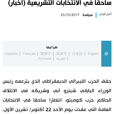
ساحقاً في الانتخابات التشريعية (أخبار)
اليابان في فيديو
أخبار اليابان
سياسة
23/10/2017
مانغا وأنيمي
علوم وتكنولوجيا
اقرأ أيضاً
الأقسام
Español
Français
繁體字
简体字
日本語
English
العربية
Русский
صور
الأكثر تفاعلا
أشخاص
حقق الحزب الليبرالي الديمقراطي الذي يتزعمه رئيس
اللغة اليابانية
تواصل معنا
الوزراء الياباني شينزو آبي وشريكه في الائتلاف
تجارب وآراء
موسوعة اليابان
الحاكم حزب كوميتو، انتصارا ساحقا في الانتخابات
العامة التي عقدت يوم الأحد 22 أكتوبر/ تشرين الأول،
سياسة
هو وهي