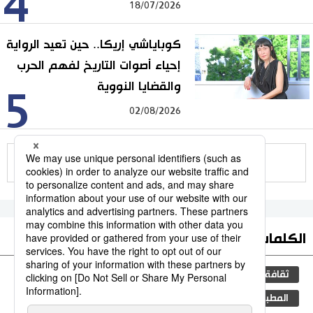
4
18/07/2026
كوباياشي إريكا.. حين تعيد الرواية
إحياء أصوات التاريخ لفهم الحرب
والقضايا النووية
5
02/08/2026
للمزيد
الكلمات الأكثر بحثا
ثقافة
مجتمع
اليابان
التعليم الياباني
المطبخ الياباني
الجنس
الفتيات
طوكيو