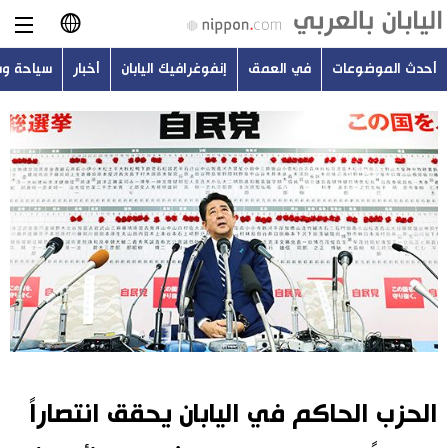
أحدث الموضوعات
في العمق
إنفوغرافيك اليابان
أخبار
سياحة و
日本語
English
简体字
أحدث الموضوعات
繁體字
في العمق
Français
إنفوغرافيك اليابان
Español
أخبار
Русский
الحزب الحاكم في اليابان يحقق انتصاراً
سياحة وسفر