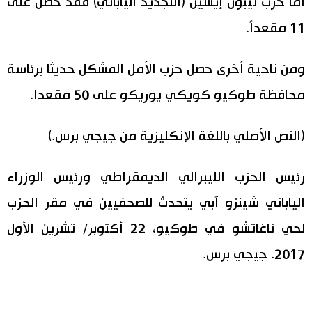
أما حزب نيبون إيشين (التجديد الياباني) فقد حصل على
11 مقعداً.
ومن ناحية أخرى حصل حزب الأمل المشكل حديثا برئاسة
محافظة طوكيو كويكي يوريكو على 50 مقعدا.
(النص الأصلي باللغة الإنكليزية من جيجي برس.)
رئيس الحزب الليبرالي الديمقراطي ورئيس الوزراء
الياباني شينزو آبي يتحدث للصحفيين في مقر الحزب
لحي ناغاتشو في طوكيو، 22 أكتوبر/ تشرين الأول
2017. جيجي برس.