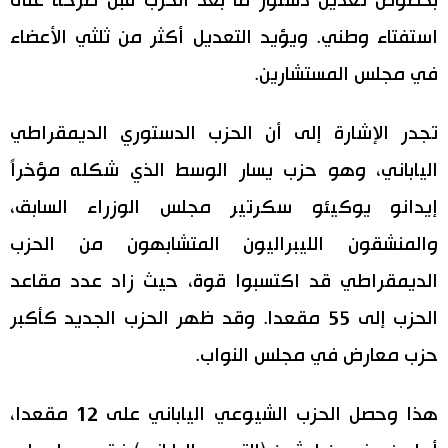
بخصوص تعديل دستور ما بعد الحرب قبل طرحه على
استفتاء وطني. ويؤيد التعديل أكثر من ثلثي الأعضاء
في مجلس المستشارين.
تجدر الإشارة إلى أن الحزب الدستوري الديمقراطي
الياباني، وهو حزب يسار الوسط الذي شكله مؤخراً
إيدانو يوكيئو سكرتير مجلس الوزراء السابق،
والمنشقون الليبراليون المتشابهون من الحزب
الديمقراطي قد اكتسبوا قوة، حيث زاد عدد مقاعد
الحزب إلى 55 مقعدا. وقد ظهر الحزب الجديد كأكبر
حزب معارض في مجلس النواب.
هذا وحصل الحزب الشيوعي الياباني على 12 مقعدا،