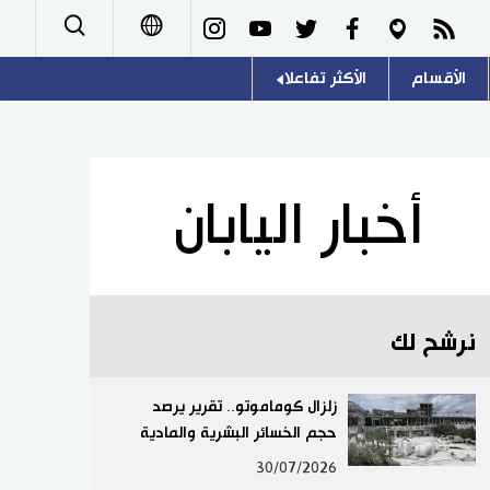
الأقسام
الأكثر تفاعلا
日本語
صور
اللغة اليابانية
English
أشخاص
موسوعة اليابان
简体字
أخبار اليابان
تجارب وآراء
هو وهي
繁體字
سياسة
المطبخ الياباني
Français
نرشح لك
اقتصاد
Español
مجتمع
زلزال كوماموتو.. تقرير يرصد
Русский
حجم الخسائر البشرية والمادية
ثقافة
30/07/2026