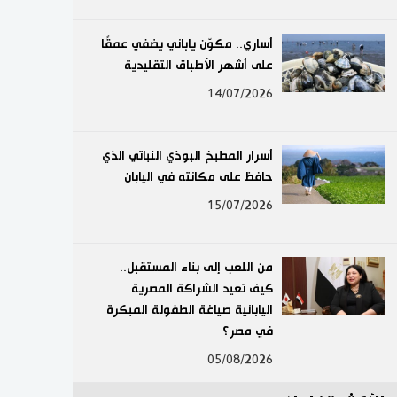
لايف ستايل
أساري.. مكوّن ياباني يضفي عمقًا
على أشهر الأطباق التقليدية
طوكيو
14/07/2026
إعلان
أسرار المطبخ البوذي النباتي الذي
حافظ على مكانته في اليابان
15/07/2026
من اللعب إلى بناء المستقبل..
كيف تعيد الشراكة المصرية
اليابانية صياغة الطفولة المبكرة
في مصر؟
05/08/2026