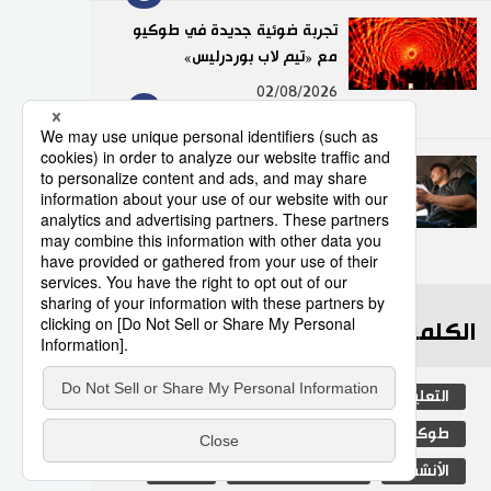
تجربة ضوئية جديدة في طوكيو
مع «تيم لاب بوردرليس»
9
02/08/2026
عدد قياسي لحوادث المرور
الناجمة عن استخدام الهواتف
الذكية في اليابان
10
10/07/2026
الكلمات الأكثر بحثا
التعليم الياباني
مجتمع
الجنس
طوكيو
الفتيات
ثقافة
الأنشطة
المرحلة الابتدائية
اليابان