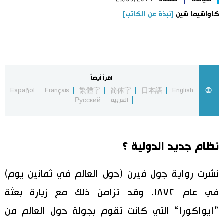
كاواشيما شين
[نبذة عن الكاتب]
اليابان في فيديو
مانغا وأنيمي
علوم وتكنولوجيا
اقرأ أيضاً
Español
Français
繁體字
简体字
日本語
English
العربية
Русский
الأقسام
صور
الأكثر تفاعلا
نظام جديد الدولية ؟
أشخاص
اللغة اليابانية
تواصل معنا
نشرت رواية جول فيرن (حول العالم في ثمانين يوم)
تجارب وآراء
موسوعة اليابان
في عام ١٨٧٢. وقد تزامن ذلك مع زيارة بعثة
”ايواكورا“ التي كانت تقوم بجولة حول العالم من
سياسة
هو وهي