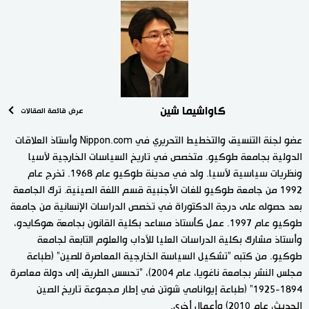
كاواشيما شين
عرض قائمة المقالات
عضو لجنة التنسيق والتخطيط التحريري في Nippon.com وأستاذ العلاقات
الدولية بجامعة طوكيو. متخصص في تاريخ السياسات الخارجية لآسيا
ونظريات سياسية لآسيا. ولد في مدينة طوكيو عام 1968. تخرج عام
1992 من جامعة طوكيو للغات الأجنبية قسم اللغة الصينية. ترك الجامعة
بعد حصوله على درجة الدكتوراة في تخصص الدراسات الإنسانية من جامعة
طوكيو عام 1997. عمل كأستاذ مساعد بكلية القانون بجامعة هوكايدو،
وأستاذ مشارك بكلية الدراسات العليا للآداب والعلوم التابعة لجامعة
طوكيو. من كتبه "تشكيل السياسة الخارجية المعاصرة للصين" (طباعة
مجلس النشر بجامعة ناغويا، عام 2004)، "تحسس الطريق إلى دولة معاصرة
1894-1925" (طباعة إيوانامي شوتن في إطار مجموعة تاريخ الصين
الحديث، عام 2010) وأعمال أخرى.