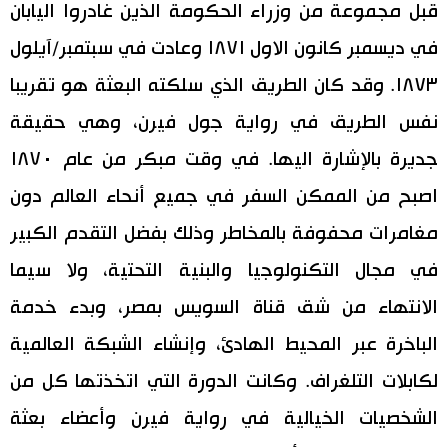
قبل مجموعة من وزراء الحكومة الذين غادروا اليابان
اقتصاد
المطبخ الياباني
في ديسمبر كانون الاول ١٨٧١ وعادت في سبتمبر/آيلول
١٨٧٣. وقد كان الطريق الذي سلكته البعثة هو تقريبا
مجتمع
نفس الطريق في رواية جول فيرن، وهي حقيقة
ثقافة
جديرة بالإشارة اليها. في وقت مبكر من عام ١٨٧٠
اصبح من الممكن السفر في جميع أنحاء العالم دون
لايف ستايل
مغامرات محفوفة بالمخاطر وذلك بفضل التقدم الكبير
طوكيو
في مجال التكنولوجيا والبنية التحتية، ولا سيما
الانتهاء من شق قناة السويس بمصر، وبدء خدمة
إعلان
الباخرة عبر المحيط الهادئ، وإنشاء الشبكة العالمية
لكابلات التلغراف. وكانت الدورة التي اتخذتها كل من
الشخصيات الخيالية في رواية فيرن وأعضاء بعثة