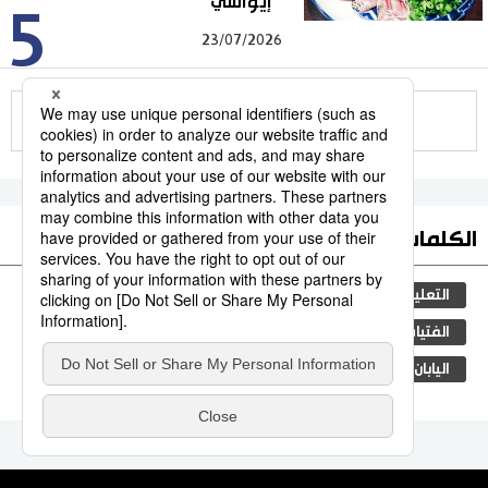
”إيواشي“
5
23/07/2026
للمزيد
الكلمات الأكثر بحثا
التعليم الياباني
مجتمع
الجنس
طوكيو
الفتيات
ثقافة
الأنشطة
المرحلة الابتدائية
اليابان
جيجي برس