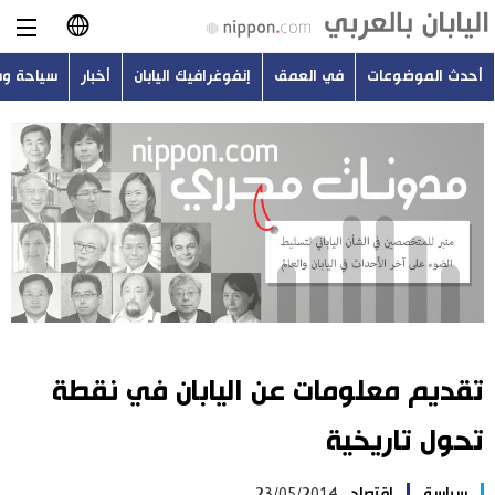
أحدث الموضوعات
في العمق
إنفوغرافيك اليابان
أخبار
سياحة و
日本語
English
简体字
أحدث الموضوعات
繁體字
في العمق
Français
إنفوغرافيك اليابان
Español
تقديم معلومات عن اليابان في نقطة
أخبار
Русский
تحول تاريخية
سياحة وسفر
سياسة
اقتصاد
23/05/2014