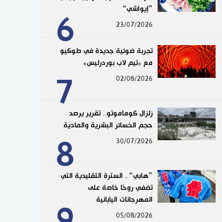
”إيواشي“
6
23/07/2026
تجربة ضوئية جديدة في طوكيو
مع «تيم لاب بوردرليس»
7
02/08/2026
زلزال كوماموتو.. تقرير يرصد
حجم الخسائر البشرية والمادية
8
30/07/2026
”هابي“.. السترة التقليدية التي
تضفي روحًا خاصة على
المهرجانات اليابانية
9
05/08/2026