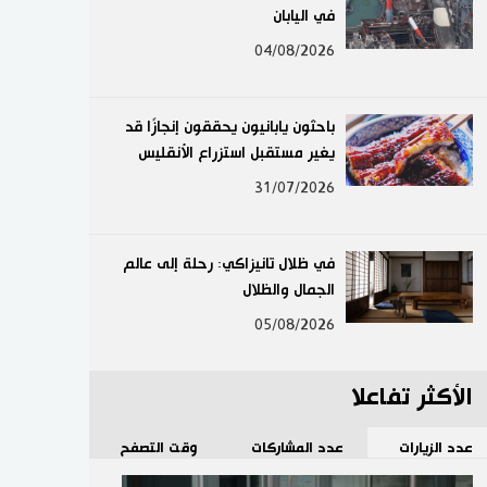
في اليابان
لايف ستايل
04/08/2026
طوكيو
باحثون يابانيون يحققون إنجازًا قد
إعلان
يغير مستقبل استزراع الأنقليس
31/07/2026
في ظلال تانيزاكي: رحلة إلى عالم
الجمال والظلال
05/08/2026
الأكثر تفاعلا
عدد الزيارات
عدد المشاركات
وقت التصفح