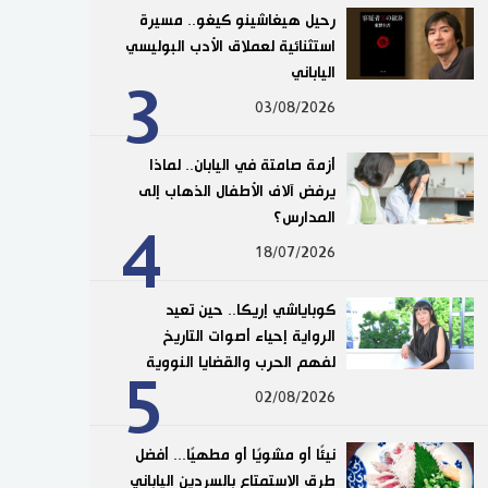
رحيل هيغاشينو كيغو.. مسيرة
استثنائية لعملاق الأدب البوليسي
الياباني
3
03/08/2026
أزمة صامتة في اليابان.. لماذا
يرفض آلاف الأطفال الذهاب إلى
المدارس؟
4
18/07/2026
كوباياشي إريكا.. حين تعيد
الرواية إحياء أصوات التاريخ
لفهم الحرب والقضايا النووية
5
02/08/2026
نيئًا أو مشويًا أو مطهيًا... أفضل
طرق الاستمتاع بالسردين الياباني