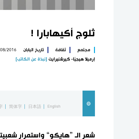
ثلوج أكيهابارا !
مجتمع
ثقافة
تاريخ اليابان
/08/2016
إرميلا هيجيّا- كيرشنيرايت
[نبذة عن الكاتب]
字
简体字
日本語
English
شعر الـ ”هايكو“ واستمرار شعبيت