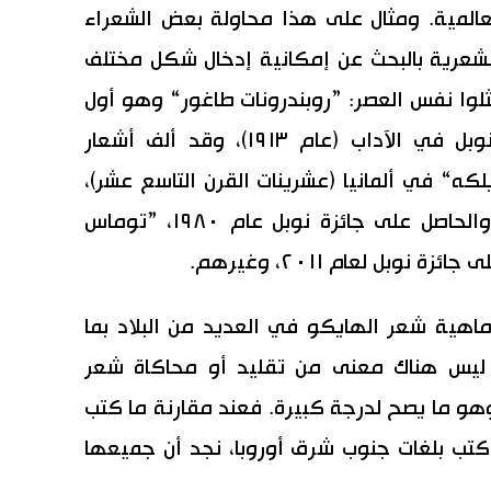
لعالمية. ومثال على هذا محاولة بعض الشعراء
عرية بالبحث عن إمكانية إدخال شكل مختلف
لوا نفس العصر: ”روبندرونات طاغور“ وهو أول
أديب غير أوروبي يحصل على جائزة نوبل في الآداب (عام ١٩١٣)، وقد ألف أشعار
 ريلكه“ في ألمانيا (عشرينات القرن التاسع عشر)،
”تشيسواف ميلوش“ الشاعر البولندي والحاصل على جائزة نوبل عام ١٩٨٠، ”توماس
بل لعام ٢٠١١، وغيرهم.
هية شعر الهايكو في العديد من البلاد بما
أنه ليس هناك معنى من تقليد أو محاكاة شعر
وهو ما يصح لدرجة كبيرة. فعند مقارنة ما كتب
ا كتب بلغات جنوب شرق أوروبا، نجد أن جميعها