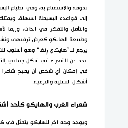
تذوقه والاستمتاع به، وفي انطباع البسا
إلى قواعده البسيطة السهلة. ويمتلك
والتأمل والتفكر في الذات، وربما لأس
وطبيعة الهايكو كعرض ترفيهي ونشاط 
يرجع للـ”هايكاي رِنغا“ وهو أسلوب للش
عدد من الشعراء في شكل جماعي بالتتاب
في إمكان أي شخص أن يصبح شاعرا ه
أشكال التسلية والترفيه.
شعراء الغرب والهايكو كأحد أشك
ويوجد وجه آخر للهايكو يتمثل في كونه