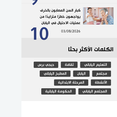
كبار السن المصابون بالخرف
يواجهون خطرًا متزايدًا من
عمليات الاحتيال في اليابان
10
03/08/2026
الكلمات الأكثر بحثا
التعليم الياباني
ثقافة
جيجي برس
مجتمع
اليابان
المطبخ الياباني
الأنشطة
المرحلة الابتدائية
المجتمع الياباني
الحكومة اليابانية