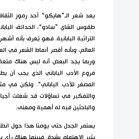
يعد شعر الـ”هايكو“ أحد رموز الثقاف
طقوس الشاي ”سادو“، الحدائق اليابان
التراثية اليابانية. فهو يُعرف بأنه أشه
العالم، وبأنه أقصر أنماط الشعر في ال
وربما يجد البعض أنه ليس هناك متعة
فروع الأدب الياباني الذي يجب أن يط
المصغر للأدب الياباني“. ولكن في مث
والتفكير في تساؤلات قد شغلت أجيال 
والباحثين فيه له أهمية ومعنى.
يستمر الجدل حتى يومنا هذا حول انط
يثير الاهتمام بشدة. فبينما هناك رأي