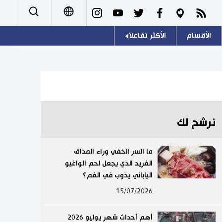
الأقسام
الأكثر تفاعلا
日本語
صور
اللغة اليابانية
English
أشخاص
موسوعة اليابان
简体字
تجارب وآراء
هو وهي
繁體字
نرشح لك
سياسة
المطبخ الياباني
Français
ما السر الخفي وراء المذاق
اقتصاد
الفريد الذي يجعل لحم الواغيو
Español
الياباني يذوب في الفم؟
مجتمع
Русский
15/07/2026
ثقافة
أهم أحداث شهر يوليو 2026