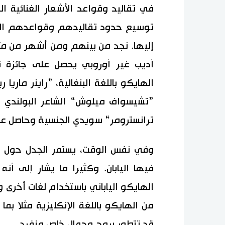
في تقاليد وقواعد الأشعار الغنائية ا
توسيع حدود تقاليدهم وقواعدهم الش
إليها. نجد من بينهم ومن أشهر من مث
الهايكو باللغة البنغالية، ”راينر ماريا
ترانسترومر“ سويدي الجنسية وحاصل على جائزة نو
وفي نفس الوقت، يستمر الجدل حول ما
فيها اليابان. وكثيرا ما يشار إلى 
الهايكو الياباني باستخدام لغات أخرى 
من الهايكو باللغة الإنكليزية مثلا بم
قد تتطور بروح وجمال خاص منفرد.