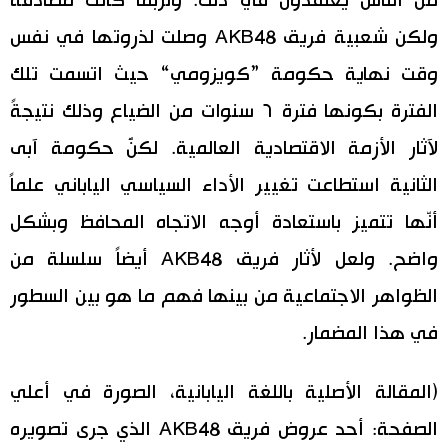
من الناس يعتقدون في ذلك. ولربما كانت مصادفة
ولكن شعبية فريق AKB48 وصلت لذروتها في نفس
وقت نهاية حكومة ”كويزومي“ حيث اتسمت تلك
الفترة بكونها فترة ٦ سنوات من الضياع وذلك نتيجةً
لآثار الأزمة الاقتصادية العالمية. لكنَّ حكومة آبى
الثانية استطاعت تغيير الأداء السياسي الياباني علماً
أنّها تتميز باستعادة أوجه الاتجاه المحافظ وبشكل
واضح. ولعل لأثار فريق AKB48 أيضاً سلسلة من
الظواهر الاجتماعية من بينها فهم ما هو بين السطور
في هذا المضمار.
(المقالة الأصلية باللغة اليابانية، الصورة في أعلي
الصفحة: أحد عروض فريق AKB48 الذي جرى تصويره