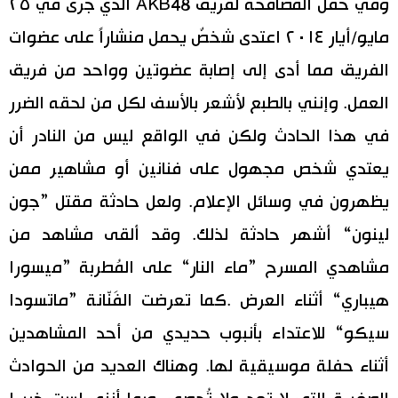
وفي حفل المصافحة لفريق AKB48 الذي جرى في ٢٥
مايو/أيار ٢٠١٤ اعتدى شخصٌ يحمل منشاراً على عضوات
الفريق مما أدى إلى إصابة عضوتين وواحد من فريق
العمل. وإنني بالطبع لأشعر بالأسف لكل من لحقه الضرر
في هذا الحادث ولكن في الواقع ليس من النادر أن
يعتدي شخص مجهول على فنانين أو مشاهير ممن
يظهرون في وسائل الإعلام. ولعل حادثة مقتل ”جون
لينون“ أشهر حادثة لذلك. وقد ألقى مشاهد من
مشاهدي المسرح ”ماء النار“ على المُطربة ”ميسورا
هيباري“ أثناء العرض .كما تعرضت الفَنّانة ”ماتسودا
سيكو“ للاعتداء بأنبوب حديدي من أحد المشاهدين
أثناء حفلة موسيقية لها. وهناك العديد من الحوادث