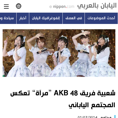
أحدث الموضوعات
في العمق
إنفوغرافيك اليابان
أخبار
سياحة و
日本語
English
简体字
أحدث الموضوعات
繁體字
في العمق
Français
إنفوغرافيك اليابان
Español
شعبية فريق 48 AKB ”مرآة“ تعكس
أخبار
Русский
المجتمع الياباني
سياحة وسفر
مجتمع
01/07/2014