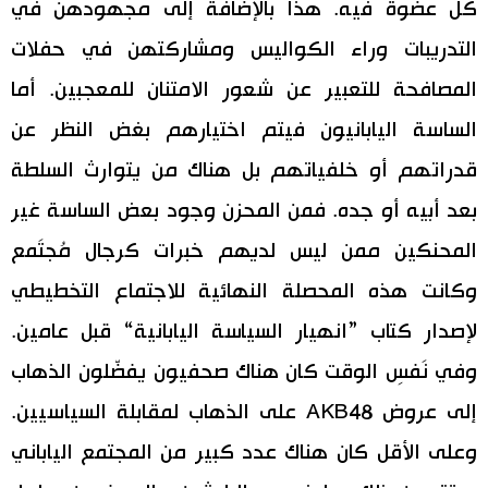
كل عضوة فيه. هذا بالإضافة إلى مجهودهن في
التدريبات وراء الكواليس ومشاركتهن في حفلات
المصافحة للتعبير عن شعور الامتنان للمعجبين. أما
الساسة اليابانيون فيتم اختيارهم بغض النظر عن
قدراتهم أو خلفياتهم بل هناك من يتوارث السلطة
بعد أبيه أو جده. فمن المحزن وجود بعض الساسة غير
المحنكين ممن ليس لديهم خبرات كرجال مُجتَمع
وكانت هذه المحصلة النهائية للاجتماع التخطيطي
لإصدار كتاب ”انهيار السياسة اليابانية“ قبل عامين.
وفي نَفسِ الوقت كان هناك صحفيون يفضّلون الذهاب
إلى عروض AKB48 على الذهاب لمقابلة السياسيين.
وعلى الأقل كان هناك عدد كبير من المجتمع الياباني