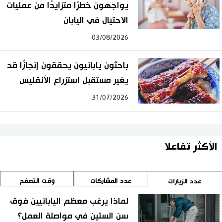
يواجهون خطرًا متزايدًا من عمليات
الاحتيال في اليابان
03/08/2026
باحثون يابانيون يحققون إنجازًا قد
يغير مستقبل استزراع الأنقليس
31/07/2026
الأكثر تفاعلا
عدد المشاركات
وقت التصفح
عدد الزيارات
لماذا يرغب معظم اليابانيين فوق
سن الستين في مواصلة العمل؟