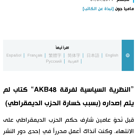
ماميا جون
[نبذة عن الكاتب]
اليابان في فيديو
مانغا وأنيمي
علوم وتكنولوجيا
اقرأ أيضاً
Español
Français
繁體字
简体字
日本語
English
العربية
Русский
الأقسام
صور
الأكثر تفاعلا
”النظرية السياسية لفرقة AKB48“ كتاب لم
أشخاص
اللغة اليابانية
تواصل معنا
يتم إصداره (بسبب خسارة الحزب الديمقراطي)
تجارب وآراء
موسوعة اليابان
قبل نَحوَ عامين شارف حكم الحزب الديمقراطي على
الانتهاء. وكنت آنذاك أعمل محرراً في إحدى دور النشر
سياسة
هو وهي