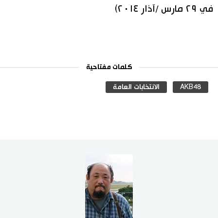
في ٢٩ مارس /آذار ٢٠١٤)
كلمات مفتاحية
AKB48
الانتخابات العامة