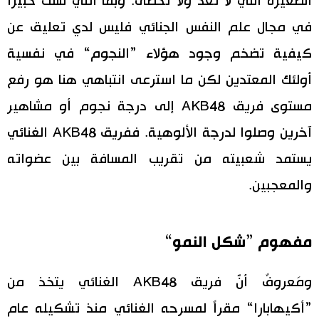
الصغيرة التي لا تعد ولا تُحصى. وبما أنني لست خبيرا
في مجال علم النفس الجنائي فليس لدي تعليق عن
كيفية تضخم وجود هؤلاء ”النجوم“ في نفسية
أولئك المعتدين لكن ما استرعى انتباهي هنا هو رفع
مستوى فريق AKB48 إلى درجة نجوم أو مشاهير
آخرين وصلوا لدرجة الألوهية. ففريق AKB48 الغنائي
يستمد شعبيته من تقريب المسافة بين عضواته
والمعجبين.
مفهوم ”شكل النمو“
ومَعروفٌ أنَّ فريق AKB48 الغنائي يتخذ من
”أكيهابارا“ مقراً لمسرحه الغنائي منذ تشكيله عام