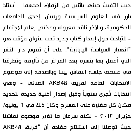
حيث التقيتُ حينها باثنين من الزملاء أحدهما - أستاذ
اقتصاد
المطبخ الياباني
بارز في العلوم السياسية ورئيسَ إحدى الجامعات
الحكومية، والآخر ناقد معروف ومختص بعلم الاجتماع
مجتمع
- للتباحث حول إصدار كتاب جديد تحت عنوان مؤقت هو
ثقافة
”انهيار السياسة اليابانية“. على أن تقوم دار النشر
التي أعمل بها بنشره بعد الفراغ من تأليفه وتطرقنا
لايف ستايل
في منتصف جلسة النقاش بيننا وبالصدفة إلى موضوع
طوكيو
الانتخابات العامة لفريق AKB48 الغنائي - وهي
انتخابات تُجرى سنوياً وقبل إصدار أغنية جديدة لتحديد
إعلان
مكان كل مغنية على المسرح وكان ذلك في ٦ يونيو/
حزيران ٢٠١٢ - لكنه سرعان ما تغير موضوع نقاشنا
حيث توصلنا إلى استنتاج مفاده أن ”فريق AKB48