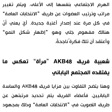
الهرم الاجتماعي بنفسها إلى الأعلى. ويتم تغيير
مراتب وترتيب العضوات عن طريق ”الانتخابات العامة“
في كل مرة عند إصدار أغنية جديدة. أيّ يعني أَنّ
هنالك مفهوم جَلي وهو ”إظهار شكل النمو“
وأعتقد أن تلكَ فكرة ٌناجحةٌ.
شعبية فريق AKB48 ”مرآة“ تعكس ما
يفتقده المجتمع الياباني
وهنا يتضح التفاوت بين مزايا فريق AKB48 والساسة
اليابانيين. فأعضاء الفريق يتم تحديد مرتبتهن عن
طريق التصويت في ”الانتخابات العامة“ وذلك بمجهود