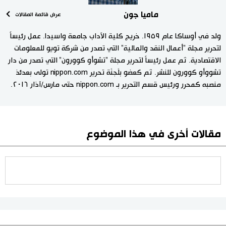
ماميا جون
عرض قائمة المقالات
ولد في أوساكا عام ١٩٥٩. خريج كلية الآداب جامعة واسيدا. عمل رئيساً
لتحرير مجلة "أعمال النقد والمالية" التي تصدر من شركة تويو للمعلومات
الاقتصادية. ثم عمل رئيساً لتحرير مجلة "تشوأو كوورون" التي تصدر من دار
تشووأو كوورون للنشر. ثم كعضو بلَجنَة تحرير nippon.com تولى بعدئذ
منصبه كمحرر ورئيس قسم التحرير بـ nippon.com حتى مارس/آذار ٢٠١٦.
مقالات أخرى في هذا الموضوع