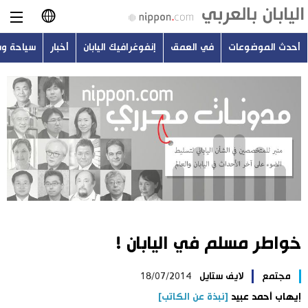
أحدث الموضوعات
في العمق
إنفوغرافيك اليابان
أخبار
سياحة و
日本語
English
简体字
أحدث الموضوعات
繁體字
في العمق
Français
إنفوغرافيك اليابان
Español
خواطر مسلم في اليابان !
أخبار
Русский
مجتمع
لايف ستايل
18/07/2014
سياحة وسفر
إيهاب أحمد عبيد
[نبذة عن الكاتب]