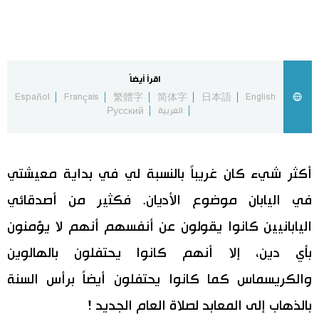
اليابان في فيديو
مانغا وأنيمي
اقرأ أيضاً
Español
Français
繁體字
简体字
日本語
English
علوم وتكنولوجيا
العربية
Русский
الأقسام
أكثر شيء كان غريباً بالنسبة لي في بداية معيشتي
صور
الأكثر تفاعلا
في اليابان موضوع الأديان. فكثير من أصدقائي
اليابانيين كانوا يقولون عن أنفسهم أنهم لا يؤمنون
أشخاص
اللغة اليابانية
تواصل معنا
بأي دين، إلا أنهم كانوا يحتفلون بالهالوين
تجارب وآراء
موسوعة اليابان
والكريسماس كما كانوا يحتفلون أيضاً برأس السنة
بالذهاب إلى المعابد لصلاة العام الجديد !
سياسة
هو وهي