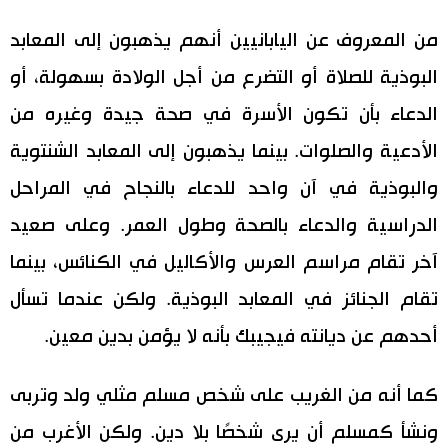
من المعروف عن اليابانيين أنهم يذهبون إلى المعابد
اقتصاد
المطبخ الياباني
البوذية للصلاة أو التضرع من أجل الولادة بسهولة، أو
مجتمع
الدعاء بأن تكون الأسرة في صحة جيدة وغيره من
الأدعية والصلوات. بينما يذهبون إلى المعابد الشنتوية
ثقافة
والبوذية في آن واحد للدعاء بالنجاح في المراحل
لايف ستايل
الدراسية والدعاء بالصحة وطول العمر. وعلى صعيد
آخر تقام مراسم العرس والأكاليل في الكنائس، بينما
طوكيو
تقام الجنائز في المعابد البوذية. ولكن عندما تسأل
إعلان
أحدهم عن ديانته فيجيبك بأنه لا يؤمن بدين معين.
كما أنه من الغريب على شخص مسلم مثلي ولد وتربى
ونشأ كمسلم أن يرى شخصًا بلا دين. ولكن الأغرب من