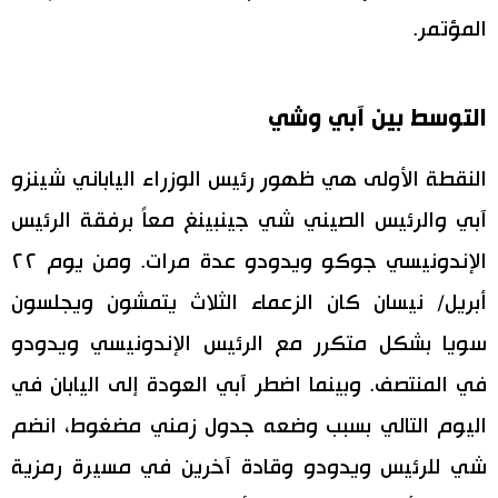
المؤتمر.
اقتصاد
المطبخ الياباني
مجتمع
التوسط بين آبي وشي
ثقافة
النقطة الأولى هي ظهور رئيس الوزراء الياباني شينزو
آبي والرئيس الصيني شي جينبينغ معاً برفقة الرئيس
لايف ستايل
الإندونيسي جوكو ويدودو عدة مرات. ومن يوم ٢٢
طوكيو
أبريل/ نيسان كان الزعماء الثلاث يتمشون ويجلسون
سويا بشكل متكرر مع الرئيس الإندونيسي ويدودو
إعلان
في المنتصف. وبينما اضطر آبي العودة إلى اليابان في
اليوم التالي بسبب وضعه جدول زمني مضغوط، انضم
شي للرئيس ويدودو وقادة آخرين في مسيرة رمزية