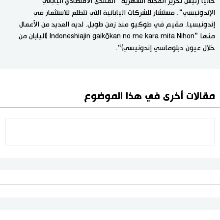
حالياً رئيس تحرير المجلة الشهرية ”المنتدى الاقتصادي الياباني
الإندونيسي“. مستشار للشركات اليابانية التي تتطلع للاستثمار في
إندونيسيا. مقيم في طوكيو منذ زمن طويل. لديه العديد من الأعمال
منها ”Indoneshiajin gaikōkan no me kara mita Nihon (اليابان من
خلال عيون دبلوماسي إندونيسي)“.
مقالات أخرى في هذا الموضوع