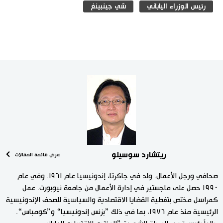
رئيس الوزراء الياباني
شي جينبينغ
ريتشارد سوسيلو
عرض قائمة المقالات
صحافي ورجل الأعمال. ولد في جاكرتا، إندونيسيا عام ١٩٦١. وفي عام
١٩٩٠ حصل على ماجستير في إدارة الأعمال من جامعة نيوبورت. عمل
كمراسل مختص بتغطية القضايا الاقتصادية والسياسية للصحف الإندونيسية
الرئيسية منذ عام ١٩٧٦، بما في ذلك ”بزنس إندونيسيا“ و”كومباس“.