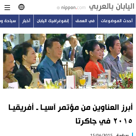
أحدث الموضوعات
في العمق
إنفوغرافيك اليابان
أخبار
سياحة و
日本語
English
简体字
أحدث الموضوعات
繁體字
في العمق
Français
إنفوغرافيك اليابان
Español
أبرز العناوين من مؤتمر آسيـا ـ أفريقيـا
أخبار
Русский
٢٠١٥ في جاكرتا
سياحة وسفر
سياسة
15/06/2015