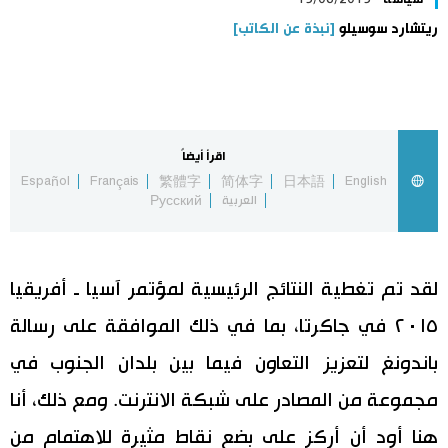
ريتشارد سوسيلو
[نبذة عن الكاتب]
اليابان في فيديو
مانغا وأنيمي
علوم وتكنولوجيا
اقرأ أيضاً
Español
Français
繁體字
简体字
日本語
English
العربية
Русский
الأقسام
صور
الأكثر تفاعلا
لقد تم تغطية النتائج الرئيسية لمؤتمر آسيا ـ أفريقيا
أشخاص
اللغة اليابانية
تواصل معنا
٢٠١٥ في جاكرتا، بما في ذلك الموافقة على رسالة
باندونغ لتعزيز التعاون فيما بين بلدان الجنوب في
تجارب وآراء
موسوعة اليابان
مجموعة من المصادر على شبكة الانترنت. ومع ذلك، أنا
سياسة
هو وهي
هنا أود أن أركز على بضع نقاط مثيرة للاهتمام من