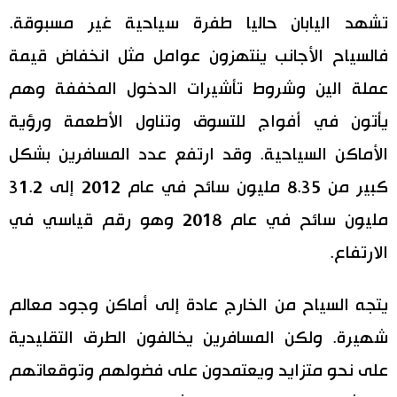
تشهد اليابان حاليا طفرة سياحية غير مسبوقة.
اقتصاد
المطبخ الياباني
فالسياح الأجانب ينتهزون عوامل مثل انخفاض قيمة
مجتمع
عملة الين وشروط تأشيرات الدخول المخففة وهم
يأتون في أفواج للتسوق وتناول الأطعمة ورؤية
ثقافة
الأماكن السياحية. وقد ارتفع عدد المسافرين بشكل
كبير من 8.35 مليون سائح في عام 2012 إلى 31.2
لايف ستايل
مليون سائح في عام 2018 وهو رقم قياسي في
طوكيو
الارتفاع.
إعلان
يتجه السياح من الخارج عادة إلى أماكن وجود معالم
شهيرة. ولكن المسافرين يخالفون الطرق التقليدية
على نحو متزايد ويعتمدون على فضولهم وتوقعاتهم