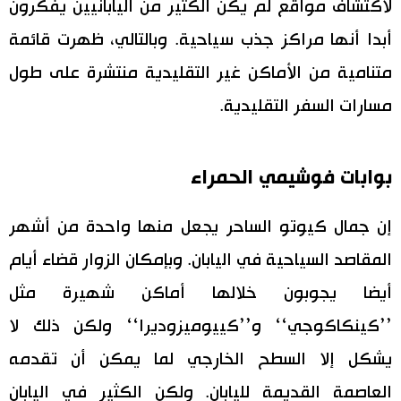
لاكتشاف مواقع لم يكن الكثير من اليابانيين يفكرون
أبدا أنها مراكز جذب سياحية. وبالتالي، ظهرت قائمة
متنامية من الأماكن غير التقليدية منتشرة على طول
مسارات السفر التقليدية.
بوابات فوشيمي الحمراء
إن جمال كيوتو الساحر يجعل منها واحدة من أشهر
المقاصد السياحية في اليابان. وبإمكان الزوار قضاء أيام
أيضا يجوبون خلالها أماكن شهيرة مثل
’’كينكاكوجي‘‘ و’’كييوميزوديرا‘‘ ولكن ذلك لا
يشكل إلا السطح الخارجي لما يمكن أن تقدمه
العاصمة القديمة لليابان. ولكن الكثير في اليابان