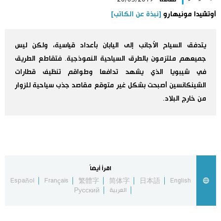
أوتشيدا مونيهارو
[نبذة عن الكاتب]
اليابان في فيديو
مانغا وأنيمي
يتدفق السياح الأجانب إلى اليابان بأعداد قياسية، ولكن ليس
جميعهم ملتزمون بالطرق السياحية النموذجية. فتقاطع الطريق
علوم وتكنولوجيا
في شيبويا الذي يشهد تدافعا وطواقم تنظيف قطارات
الشينكانسين أصبحت بشكل غير متوقع مقاصد جذب سياحية للزوار
من خارج البلاد.
الأقسام
صور
الأكثر تفاعلا
أشخاص
اللغة اليابانية
تواصل معنا
اقرأ أيضاً
Español
Français
繁體字
简体字
日本語
English
تجارب وآراء
موسوعة اليابان
العربية
Русский
سياسة
هو وهي