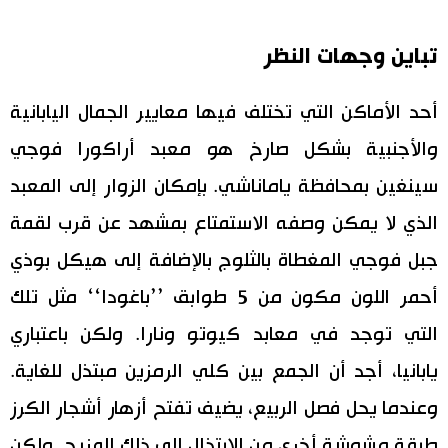
تباين وجهات النظر
أحد الأماكن التي تختلف فيها معايير الجمال اليابانية
والأجنبية بشكل صارخ هو معبد أراكورا فوجي
سينغين بمحافظة ياماناشي. بإمكان الزوار إلى المعبد
الذي لا يمكن وصفه الاستمتاع بمشهد عن قرب لقمة
جبل فوجي المغطاة بالثلوج بالإضافة إلى هيكل بوذي
أحمر اللون مكون من 5 طوابق ’’باغودا‘‘ مثل تلك
التي توجد في معابد كيوتو ونارا. ولكن باعتباري
يابانيا، أجد أن الجمع بين كلي الرمزين مبتذل للغاية.
وعندما يحل فصل الربيع، يضيف تفتح أزهار أشجار الكرز
طبقة مشوشة أخرى من الابتذال إلى ذلك المزيج. ولكن