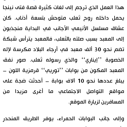
هذا العمل الذي ترجم إلى لغات كثيرة قصة فتى نينجا
يحمل داخله روح ثعلب متوحش بتسعة أذناب. كان
عشاق مسلسل الأنيمي الأجانب في البداية منجذبون
إلى المعبد بسبب صلته بالثعلب، فالمعبد يترأس شبكة
تضم نحو 30 ألف معبد في أرجاء البلاد مكرسة لإله
الخصوبة ’’إيناري‘‘ والذي رسوله ثعلب. صور نفق
المعبد المكون من بوابات ’’توريي‘‘ قرمزية اللون –
يبلغ عددها نحو 10 آلاف بوابة – أحدثت ضجة على
مواقع التواصل الاجتماعي ما أغرى مزيدا من
المسافرين لزيارة الموقع.
وإلى جانب البوابات الحمراء، يوفر الطريق المنحدر