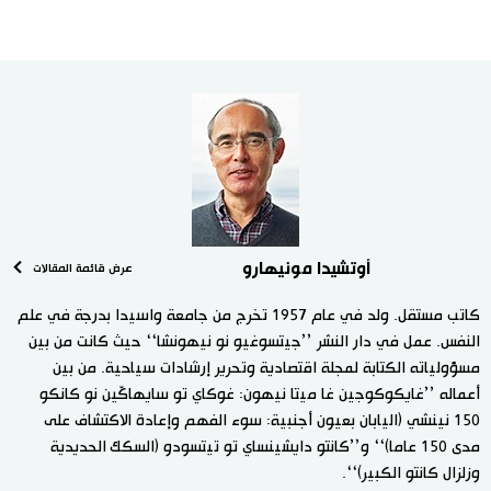
أوتشيدا مونيهارو
عرض قائمة المقالات
كاتب مستقل. ولد في عام 1957 تخرج من جامعة واسيدا بدرجة في علم
النفس. عمل في دار النشر ’’جيتسوغيو نو نيهونشا‘‘ حيث كانت من بين
مسؤولياته الكتابة لمجلة اقتصادية وتحرير إرشادات سياحية. من بين
أعماله ’’غايكوكوجين غا ميتا نيهون: غوكاي تو سايهاكّين نو كانكو
150 نينشي (اليابان بعيون أجنبية: سوء الفهم وإعادة الاكتشاف على
مدى 150 عاما)‘‘ و’’كانتو دايشينساي تو تيتسودو (السكك الحديدية
وزلزال كانتو الكبير)‘‘.