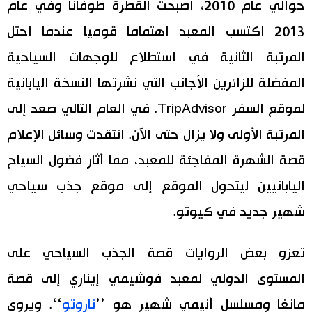
حوالي عام 2010، أصبحت القطرة طوفانا وفي عام
2013 اكتسب المعبد اهتماما قوميا عندما احتل
المرتبة الثانية في استطلاع للوجهات السياحية
المفضلة للزائرين الأجانب التي نشرتها النسخة اليابانية
لموقع السفر TripAdvisor. في العام التالي صعد إلى
المرتبة الأولى ولا يزال حتى الآن. انتقدت وسائل الإعلام
قصة الشهرة المفاجئة للمعبد، مما أثار فضول السياح
اليابانيين ليتحول الموقع إلى موقع جذب سياحي
شهير جديد في كيوتو.
تعزو بعض الروايات قصة الجذب السياحي على
المستوى الدولي لمعبد فوشيمي إيناري إلى قصة
مانغا ومسلسل أنيمي شهير هو ’’
ناروتو
‘‘. ويروي