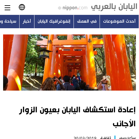
أحدث الموضوعات
في العمق
إنفوغرافيك اليابان
أخبار
سياحة و
日本語
English
简体字
أحدث الموضوعات
繁體字
في العمق
Français
إنفوغرافيك اليابان
Español
إعادة استكشاف اليابان بعيون الزوار
أخبار
Русский
الأجانب
سياحة وسفر
سياحة وسفر
ثقافة
20/03/2019