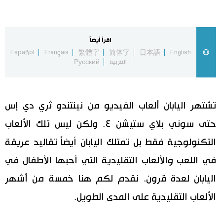
اليابان في فيديو
اقرأ أيضاً
مانغا وأنيمي
Español
Français
繁體字
简体字
日本語
English
العربية
Русский
علوم وتكنولوجيا
الأقسام
تشتهر اليابان ألعاب الفيديو من نينتندو ثري دي إس
حتى سوني بلاي ستيشن ٤. ولكن ليس تلك الألعاب
صور
الأكثر تفاعلا
التكنولوجية فقط بل تمتلك اليابان أيضاً تقاليد عريقة
أشخاص
اللغة اليابانية
تواصل معنا
في اللعب والألعاب التقليدية التي أحبها الأطفال في
اليابان لعدة قرون. نقدم لكم هنا خمسة من أشهر
تجارب وآراء
موسوعة اليابان
الألعاب التقليدية على المدى الطويل.
سياسة
هو وهي