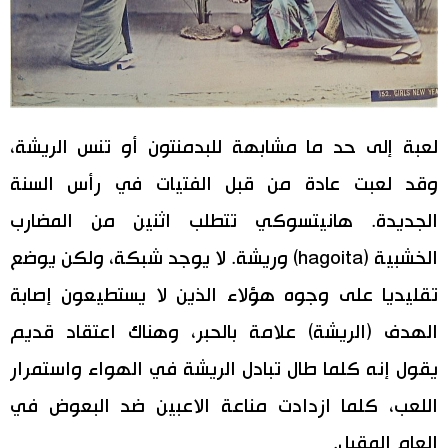
لعبة إلى حد ما مشابهة للبدمنتون أو تنس الريشة،
وقد لعبت عادة من قبل الفتيات في رأس السنة
الجديدة. هانيتسوكي تتطلب اثنين من المضارب
الخشبية (hagoita) وريشة. لا يوجد شبكة، ولكن يوضع
تقليديا على وجوه هؤلاء الذين لا يستطيعون إصابة
الهدف (الريشة) علامة بالحبر، وهناك اعتقاد قديم
يقول إنه كلما طال تبادل الريشة في الهواء واستمرار
اللعب، كلما ازدادت مناعة الاعبين ضد البعوض في
العام المقبل.