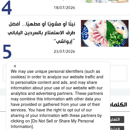
4
18/07/2026
نيئًا أو مشويًا أو مطهيًا... أفضل
طرق الاستمتاع بالسردين الياباني
”إيواشي“
5
23/07/2026
للمزيد
الكلمات الأكثر بحثا
التعليم الياباني
مجتمع
الجنس
طوكيو
الفتيات
ثقافة
اليابان
جيجي برس
فن