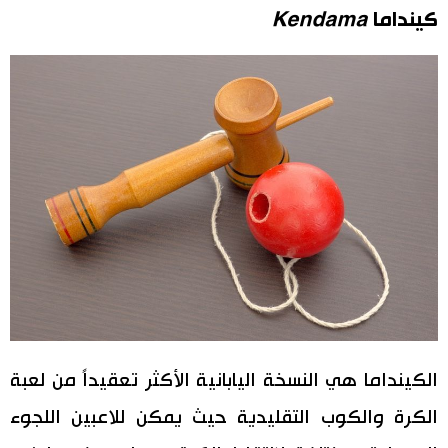
كينداما
Kendama
اقتصاد
المطبخ الياباني
مجتمع
ثقافة
لايف ستايل
طوكيو
إعلان
الكينداما هي النسخة اليابانية الأكثر تعقيداً من لعبة
الكرة والكوب التقليدية حيث يمكن للاعبين اللجوء