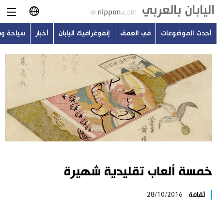
أحدث الموضوعات
في العمق
إنفوغرافيك اليابان
أخبار
سياحة و
日本語
English
简体字
أحدث الموضوعات
繁體字
في العمق
Français
إنفوغرافيك اليابان
Español
خمسة ألعاب تقليدية شهيرة
أخبار
Русский
ثقافة
28/10/2016
سياحة وسفر