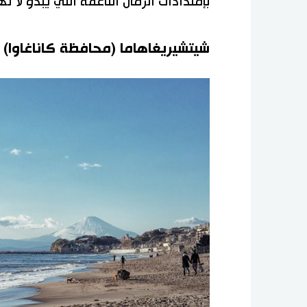
بإمتدادات الرمال الناعمة التي يبدو لا نه
شيتشيريغاهاما (محافظة كاناغاوا)