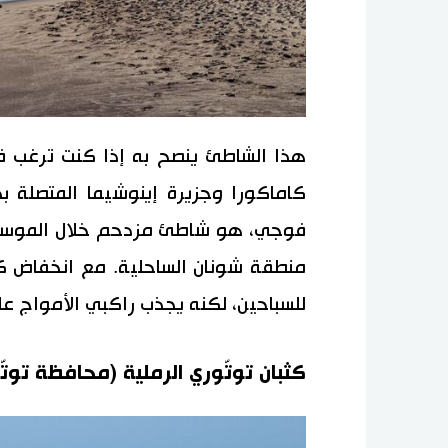
هذا الشاطئ ينصح به إذا كنت ترغب في
كاماكورا وجزيرة إينوشيما المتصلة ب
فوجي، هو شاطئ مزدحم خلال الموسم ا
منطقة شونان الساحلية. مع انخفاض كبي
للسباحين، لكنه يجذب راكبي الأمواج عل
كثبان توتّوري الرملية (محافظة توتّ