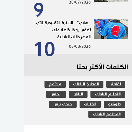
9
30/07/2026
”هابي“.. السترة التقليدية التي
تضفي روحًا خاصة على
المهرجانات اليابانية
10
05/08/2026
الكلمات الأكثر بحثا
ثقافة
المطبخ الياباني
مجتمع
التعليم الياباني
اليابان
الجنس
طوكيو
الفتيات
جيجي برس
المجتمع الياباني