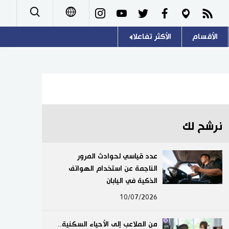
الأقسام
الأكثر تفاعلا
日本語
صور
اللغة اليابانية
English
أشخاص
موسوعة اليابان
简体字
تجارب وآراء
هو وهي
繁體字
نرشح لك
سياسة
المطبخ الياباني
Français
عدد قياسي لحوادث المرور
اقتصاد
الناجمة عن استخدام الهواتف
Español
الذكية في اليابان
مجتمع
Русский
10/07/2026
ثقافة
من الملاعب إلى الأحياء السكنية..