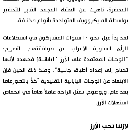
المحضرة، ناهيك عن العشاء المجمد القابل للتحضير
بواسطة المايكروويف المتواجدة بأنواع مختلفة.
لقد بدأ قبل نحو ١٠ سنوات المشاركون في استطلاعات
الرأي السنوية الاعراب عن موافقتهم التصريح:
”الوجبات المعتمدة على الأرز [اليابانية] مُجهده لأنها
تحتاج إلى إعداد أطباق جانبية“. ومنذ ذلك الحين فإن
الابتعاد عن الوجبات اليابانية التقليدية آخذُ بالتطورعاما
بعد عام. وبوضوح، تمثل الراحة عاملاً هاماً في انخفاض
استهلاك الأرز.
لازلنا نحب الأرز