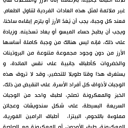
ثلاثة أطباق جانبية، بالإضافة إلى الأرز والمخللات هي
غير ملائمة لمثل هذه العادات الفردية لتناول الطعام.
فعند كل وجبة، يجب أن يُعَدَّ الأرز أو يلزم إبقاءه ساخنا،
ويجب أن يطبخ حساء الميسو أو يعاد تسخينه. وزيادة
على ذلك، فإنه ليس هنالك من وجبة كاملة أساسها
الأرز من دون وجود مجموعة متنوعة من البروتينات
والخضروات كأطباق جانبية على نقس المائدة، و
يستغرق هذا وقتا طويلا للتحضير، وقد لا تروق هذه
الوجبات لأذواق كل أفراد الأسرة. على النقيض من ذلك،
الخبز والمعكرونة تصلح، لطبق واحد من الوجبات
السريعة البسيطة، على شكل سندويشات وعجائن
مملوءة باللحوم، البيتزا، أطباق الرامين الفورية،
المعكرونة، طبق الأودون، أو المعكرونة مع الصلصة