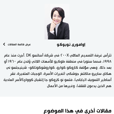
إوامورى نوبوكو
عرض قائمة المقالات
تترأس غرفة التصميم العائلي ٢٠٠X في شركة أساتسو DK .أجرت منذ عام
١٩٩٨، فحصا سنويا في منطقة طوكيو للأمهات اللاتي وُلدن عام ١٩٦٠ أو
بعد ذلك. وهي مؤلفة كازوكو كوارو، كواروشوكوتاكو- شينيجتسو ني
هكاي ساريرو ماكتنغ جوشكي (تغيرات الأسرة، الوجبات المتغيرة، نشر
أساطير التسويق الياباني)، فتسو نو كزوكو جا إتشبان كوواي(الأسر العادية
هم الذين يدعون للقلق)، وغيرها من الأعمال
مقالات أخرى في هذا الموضوع