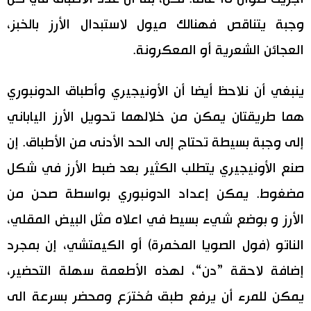
وجبة يتناقص فهنالك ميول لاستبدال الأرز بالخبز،
العجائن الشعرية أو المعكرونة.
ينبغي أن نلاحظ أيضا أن الأونيجيري وأطباق الدونبوري
هما طريقتان يمكن من خلالهما تحويل الأرز الياباني
إلى وجبة بسيطة تحتاج إلى الحد الأدنى من الأطباق. إن
صنع الأونيجيري يتطلب الكثير بعد ضبط الأرز في شكل
مضغوط. يمكن إعداد الدونبوري بواسطة صحن من
الأرز و بوضع شيء بسيط في اعلاه مثل البيض المقلي،
الناتو (فول الصويا المخمرة) أو الكيمتشي، إن بمجرد
إضافة لاحقة ”دن“، لهذه الأطعمة سهلة التحضير،
يمكن للمرء أن يرفع طبق مُخترَع ومحضر بسرعة الى