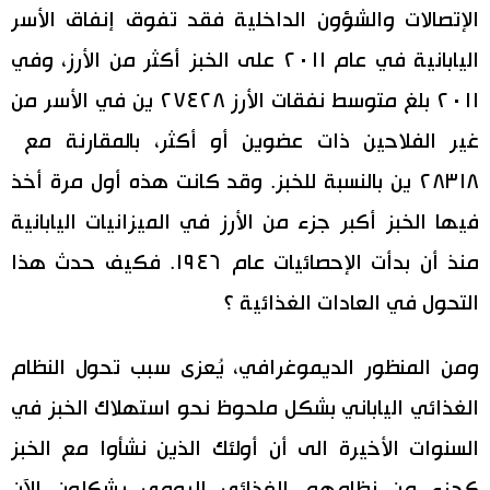
الإتصالات والشؤون الداخلية فقد تفوق إنفاق الأسر
اقتصاد
المطبخ الياباني
اليابانية في عام ٢٠١١ على الخبز أكثر من الأرز، وفي
٢٠١١ بلغ متوسط ​​نفقات الأرز ٢٧٤٢٨ ين في الأسر من
مجتمع
غير الفلاحين ذات عضوين أو أكثر، بالمقارنة مع
ثقافة
٢٨٣١٨ ين بالنسبة للخبز. وقد كانت هذه أول مرة أخذ
فيها الخبز أكبر جزء من الأرز في الميزانيات اليابانية
لايف ستايل
منذ أن بدأت الإحصائيات عام ١٩٤٦. فكيف حدث هذا
طوكيو
التحول في العادات الغذائية ؟
إعلان
ومن المنظور الديموغرافي، يُعزى سبب تحول النظام
الغذائي الياباني بشكل ملحوظ نحو استهلاك الخبز في
السنوات الأخيرة الى أن أولئك الذين نشأوا مع الخبز
كجزء من نظامهم الغذائي اليومي يشكلون الآن