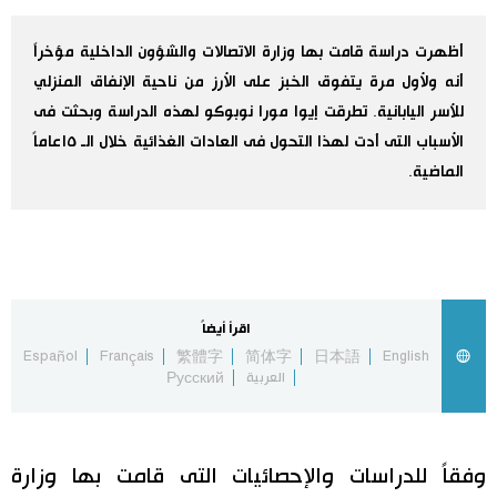
اليابان في فيديو
أظهرت دراسة قامت بها وزارة الاتصالات والشؤون الداخلية مؤخراً
أنه ولأول مرة يتفوق الخبز على الأرز من ناحية الإنفاق المنزلي
مانغا وأنيمي
للأسر اليابانية. تطرقت إيوا مورا نوبوكو لهذه الدراسة وبحثت فى
الأسباب التى أدت لهذا التحول فى العادات الغذائية خلال الـ ١٥عاماً
علوم وتكنولوجيا
الماضية.
الأقسام
صور
الأكثر تفاعلا
اقرأ أيضاً
أشخاص
اللغة اليابانية
Español
Français
繁體字
简体字
日本語
English
تواصل معنا
العربية
Русский
تجارب وآراء
موسوعة اليابان
وفقاً للدراسات والإحصائيات التى قامت بها وزارة
سياسة
هو وهي