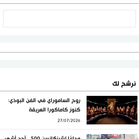
نرشح لك
روح الساموراي في الفن البوذي:
كنوز كاماكورا العريقة
27/07/2026
وداعًا لشينكانسن 500.. أحد أشهر