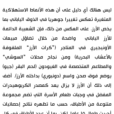
ليس هنالك أي دليل على أن هذه الأنماط الاستهلاكية
المتغيرة تعكس تغييرا جوهريا في الذوق الياباني بما
يخص الأرز. على العكس من ذلك، فإن الشعبية الدائمة
للأرز الياباني واضحة من خلال تضاؤل مبيعات
الأونيجيري في المتاجر (”كرات الأرز“ الملفوفة
بالأعشاب البحرية) ومن نجاح محلات ”السوشي“
والمطاعم المتخصصة في الغيودون (لحم البقر (جيو)
يوضع فوق صحن واسع (دونبوري) بداخله الأرز). أضف
إلى ذلك أن الأرز لا يزال يعد كمصدر الكربوهيدرات
المفضل في وجبات طعام الأسرة التي تضم مجموعة
متنوعة من الأطباق، حسب ما تظهره نتائج إحصائيات
أجريت طوال ١٥ عاما. لكن، بما أن عدد الأطباق في كل