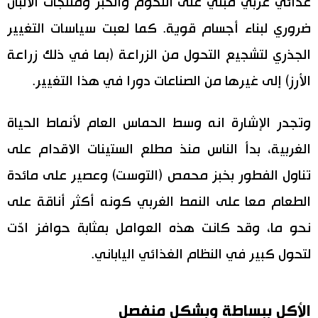
غذائي غربي مبني على اللحوم والخبز ومنتجات الألبان
ضروري لبناء أجسام قوية. كما لعبت سياسات التغيير
الجذري لتشجيع التحول من الزراعة (بما في ذلك زراعة
الأرز) إلى غيرها من الصناعات دورا في هذا التغيير.
وتجدر الإشارة انه وسط الحماس العام لأنماط الحياة
الغربية، بدأ الناس منذ مطلع الستينات الاقدام على
تناول الفطور بخبز محمص (التوست) وعصير على مائدة
الطعام معا على النمط الغربي كونه أكثر أناقة على
نحو ما، وقد كانت هذه العوامل بمثابة حوافز ادّت
لتحول كبير في النظام الغذائي الياباني.
الأكل ببساطة وبشكل منفصل