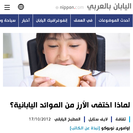
أحدث الموضوعات
في العمق
إنفوغرافيك اليابان
أخبار
سياحة و
日本語
English
简体字
أحدث الموضوعات
繁體字
في العمق
Français
إنفوغرافيك اليابان
Español
لماذا اختفى الأرز من الموائد اليابانية؟
أخبار
Русский
ثقافة
لايف ستايل
المطبخ الياباني
17/10/2012
سياحة وسفر
إوامورى نوبوكو
[نبذة عن الكاتب]