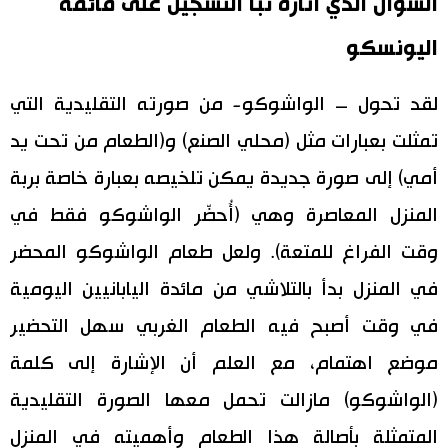
السؤال الذي أثاره نبأ التسجيل على قائمة
اليونسكو
لقد تحول – الواشوكو- من صورته التقليدية التي
تمثلت بعبارات مثل (محلي الصنع) و(الطعام من تحت يد
أمي) إلى صورة جديدة يمكن تلخيصه بعبارة خاصة بربة
المنزل المعاصرة وهي (أُحضّر الواشوكو فقط في
وقت الفراغ للمتعة). ولعل طعام الواشوكو المحضر
في المنزل بدأ بالتلاشي من مائدة اليابانيين اليومية
في وقت أصبح فيه الطعام الغربي سهل التحضير
موضع اهتمام، مع العلم أن الإشارة إلى كلمة
(الواشوكو) مازالت تحمل معها الصورة التقليدية
المتمثلة بأصالة هذا الطعام وأهميته في المنزل