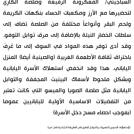
السباجيتي/ المعكرونة الرفيعة وصلصة الكاري
لتحضيرها مع الأرز ومكعبات الحساء بنكهات الكريمة
ولحم البقر وأنواعاً مختلفة من الصلصة تضاف إلى
سلطات الخضار النيئة بالإضافة إلى مرق توابل التوفو.
وقد أدى توفر هذه المواد في السوق إلى ما عُرِفَ
باختراق ثقافة الأطعمة الغربية (والصينية أيضا) المنزل
الياباني. هذا وقد انخفض استهلاك الأسرة اليابانية
وبشكل ملحوظ لأسماك البينيت المجففة والتوابل
اليابانية مثل صلصة الصويا والميسو التي كانت تعتبر
من التفضيلات الاساسية الأولية لليابانيين عموما
(بموجب احصاء مسح دخل الأسرة)