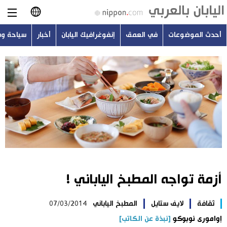
أحدث الموضوعات
في العمق
إنفوغرافيك اليابان
أخبار
سياحة و
日本語
English
简体字
أحدث الموضوعات
繁體字
في العمق
Français
إنفوغرافيك اليابان
Español
أزمة تواجه المطبخ الياباني !
أخبار
Русский
ثقافة
لايف ستايل
المطبخ الياباني
07/03/2014
سياحة وسفر
إوامورى نوبوكو
[نبذة عن الكاتب]