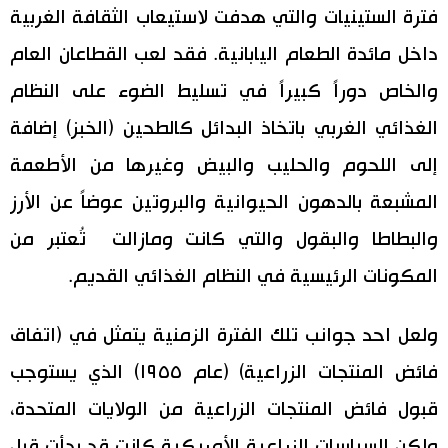
فترة الستينيات والتي هدفت لاستيعاب الثقافة الغربية
داخل مائدة الطعام اليابانية. فقد لعب القطاعان العام
والخاص دوراً كبيراً في تسليط الضوء على النظام
الغذائي الغربي باتخاذ البدائل كالطحين (الخبز) إضافة
إلى اللحوم والحليب والبيض وغيرها من الأطعمة
المشبعة بالدهون الحيوانية والبروتين عوضاً عن الأرز
والبطاطا والبقول والتي كانت ومازالت تُعتبر من
المكونات الرئيسية في النظام الغذائي القديم.
ولعل احد جوانب تلك الفترة الزمنية يتمثل في (اتفاق
فائض المنتجات الزراعية) (عام ١٩٥٥) الذي يستوجب
قبول فائض المنتجات الزراعية من الولايات المتحدة،
ولكن السياسات الزراعية الأمريكية كانت قد بدأت قبل