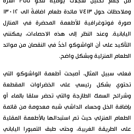
من جمع تحليل سجلات يومية لنحوِ ٣٥٥ أسرة
وملاحظات حول ٧٤١٣ مائدة طعام اضافةً الى ١٣٠١٢
صورة فوتوغرافية للأطعمة المحضرة في المنازل
اليابانية. وعند النظر إلى هذه الاحصاءات، يمكنني
التأكيد على أن الواشوكو آخذٌ في النقصان من موائد
الطعام المنزلية وبشكل واضح.
فعلى سبيل المثال، أصبحت أطعمة الواشوكو التي
تحتوي بشكل رئيسي على الخضراوات المقطعة
وشرائح السمك الطازجة والتي تحضر سلقا بالماء أو
بإضافة الخل وحساء الداشي شبه معدومة من قائمة
الطعام المنزلي حيث تم استبدالها بالأطعمة المقلية
على الطريقة الغربية، وحتى طبق التمبورا الياباني