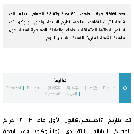
اليابان في فيديو
بعد إضافة طرق الطهي التقليدية وثقافة الطعام الياباني إلى
قائمة التراث الثقافي العالمي، تطرح السيدة إوامورا نوبوكو التي
مانغا وأنيمي
تستمر بأبحاثها المتعلقة بالطعام والعائلة المعاصرة أسئلة حول
ماهية "نكهة المنزل" بالنسبة لليابانيين اليوم.
علوم وتكنولوجيا
الأقسام
صور
الأكثر تفاعلا
اقرأ أيضاً
Español
Français
繁體字
简体字
日本語
English
العربية
Русский
أشخاص
اللغة اليابانية
تواصل معنا
تجارب وآراء
موسوعة اليابان
تم بتاريخِ ١٢ديسمبر/كانون الأول عام ٢٠١٣ ادراجَ
سياسة
هو وهي
المطبخ الياباني التقليدي (واشوكو) في لائحة