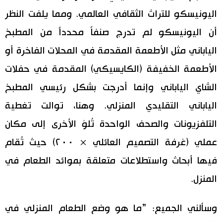
اليونيسكو للتراث الثقافي العالمي. ومما يلفت النظر
اقتصاد
المطبخ الياباني
أن اليونيسكو لم تدرج صنفاً محدداً من المطبخ
مجتمع
الياباني مثل الأطعمة المقدمة في المحلات الفاخرة أو
الأطعمة الخفيفة (الكايسيكي) المقدمة في حفلات
ثقافة
الشاي الياباني وإنما أدرجت بشكل رئيسي المطبخ
لايف ستايل
الياباني التقليدي المنزلي. وهنا، توالت تغطية
التلفزيونات والصحف الواحدة تُلوَ الأخرى إلى مكان
طوكيو
عملي (غرفة التصميم العائلي × ٢٠٠) حيث تُقام
فيها أبحاث واستطلاعات متعلقة بموائد الطعام في
إعلان
المنزل.
وسألني الجميع: ”ما هو وضع الطعام المنزلي في