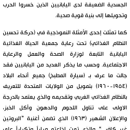
الجسدية الضعيفة لدى اليابانيين الذين خسروا الحرب
وتحويلها إلى بنية قوية صحية.
كما تمثلت إحدى الأمثلة النموذجية في (حركة تحسين
النظام الغذائي) تحت رعاية جمعية الحياة الغذائية
اليابانية التابعة لوزارة الصحة والعمل والرعاية
الاجتماعية. وحسب ما يذكر العديد من اليابانيين فقد
جالت ما عرف بـ (سيارة المطبخ) جميع أنحاء البلاد
(١٩٥٤-١٩٦٠) بتمويل من الولايات المتحدة للتعريف
بالنظام الغذائي الغربي وتقديمه والذي يعتمد بالدرجة
الاولى على تناول اللحوم والدهون وأكل الخبز،
والإعلان الشهير (١٩٦٣) الذي تضمن أغنية ”البروتين
غير كاف...“ والذي تمت إذاعته مراراً وتكراراً على