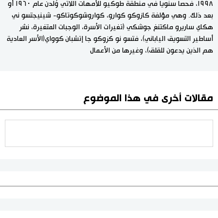
١٩٩٨، فحصا سنويا في منطقة طوكيو للأمهات اللاتي وُلدن عام ١٩٦٠ أو
بعد ذلك. وهي مؤلفة كازوكو كوارو، كواروشوكوتاكو- شينيجتسو ني
هكاي ساريرو ماكتنغ جوشكي (تغيرات الأسرة، الوجبات المتغيرة، نشر
أساطير التسويق الياباني)، فتسو نو كزوكو جا إتشبان كوواي(الأسر العادية
هم الذين يدعون للقلق)، وغيرها من الأعمال
مقالات أخرى في هذا الموضوع