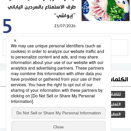
طرق الاستمتاع بالسردين الياباني
”إيواشي“
5
23/07/2026
للمزيد
الكلمات الأكثر بحثا
ثقافة
جيجي برس
اليابان
سياسة
مجتمع
التعليم الياباني
المجتمع الياباني
فن
المطبخ الياباني
اقتصاد