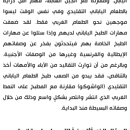
اليابان. ومقارنة مع الجيل السابق، فَهَمٌ أقل دراية
بالطعام الياباني التقليدي وفي نفس الوقت ليسوا
موجهين نحو الطعام الغربي فقط. لقد ضعفت
مهارات الطبخ الياباني لديهم وإذا سئلوا عن مهارات
الطبخ الخاصة بهم فيتحدثون بفخر عن وصفاتهم
الإيطالية والفرنسية وغيرها من الوصفات الأجنبية.
وبالرغم من أن توارث التقاليد من الآباء والأمهات أخذ
بالتناقص، فقد يبدو من الصعب طبخ الطعام الياباني
التقليدي (الواشوكو) مقارنة مع المطبخ على النمط
الغربي الذي انتشر وانتصر بشكلٍ واسع وذلك من خلال
وصفاته البسيطة منذ البداية.