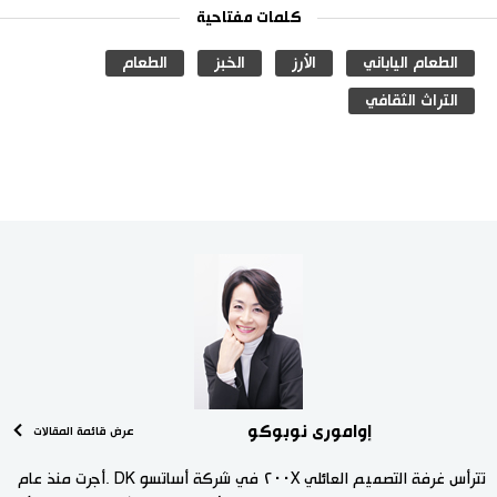
كلمات مفتاحية
الطعام الياباني
الأرز
الخبز
الطعام
التراث الثقافي
إوامورى نوبوكو
عرض قائمة المقالات
تترأس غرفة التصميم العائلي ٢٠٠X في شركة أساتسو DK .أجرت منذ عام