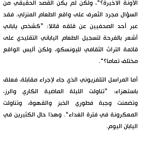
الآونة الاخيرة؟“، ولكن لم يكن القصد الحقيقي من
السؤال مجرد التّعرف على واقع الطعام المنزلي. فقد
عبر أحد الصحفيين عن قلقه قائلا: ”كشخص ياباني
أشعر بالفرحة لتسجيل الطعام الياباني التقليدي على
قائمة التراث الثقافي لليونسكو، ولكن أليس الواقع
مختلف تماما؟“.
أما المراسل التلفزيوني الذي جاء لإجراء مقابلة، فعلق
باستهزاء: ”تناولت الليلة الماضية الكاري والرز،
وتضمنت وجبة فطوري الخبز والقهوة، وتناولت
المعكرونة في فترة الغداء“. وهذا حال الكثيرين في
اليابان اليوم.