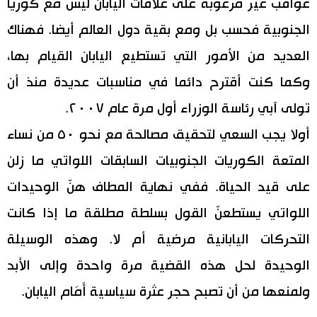
عواقب غير مرغوبة على علاقات اليابان ليس مع كوريا
الجنوبية فحسب بل ومع بقية دول العالم أيضا. فهناك
العديد من الأمور التي تستطيع اليابان القيام بها،
وكما كنت أقترح دائما في مناسبات عديدة منذ أن
تولى آبي رئاسة الوزراء أول مرة عام ٢٠٠٧.
أولا يجب السعي لتحقيق مصالحة مع نحو ٥٠ من نساء
المتعة الكوريات الجنوبيات السابقات اللواتي ما زلن
على قيد الحياة. ففي نهاية المطاف هنّ الوحيدات
اللواتي يستطعنّ القول بسلطة مطلقة ما إذا كانت
التحركات اليابانية مرضية أم لا. وهذه الوسيلة
الوحيدة لحل هذه القضية مرة واحدة وإلى الأبد
ولمنعها من أن تصبح حجر عثرة سياسية أَمَام اليابان.