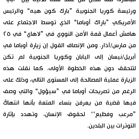
ورئيسة كوريا الجنوبية ”بارك كون هيه“ والرئيس
الأمريكي ”باراك أوباما“ الذي توسط الاجتماع على
هامش أعمال قمة الأمن النووي في ”لاهاي“ في ٢٥
من مارس/آذار. ومن الإنصاف القول إن زيارة أوباما في
أبريل/نيسان إلى اليابان وكوريا الجنوبية لم تكن
لتتحقق دون هذه الخطوة الأولى. كما نقلت هذه
الزيارة عملية المصالحة إلى المستوى التالي، وذلك على
الرغم من تصريحات أوباما في ”سيؤول“ والتي وصف
فيها قضية من يعرفن بنساء المتعة بأنها انتهاكٌ
”مرعب وفظيع‘‘ لحقوق الإنسان، وتهدد بإثارة
التوترات بين البلدين.