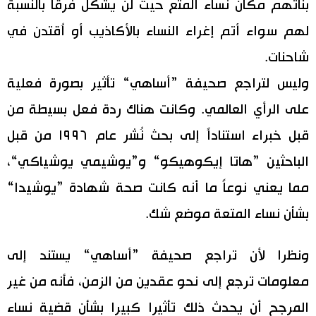
بناتهم مكان نساء المتع حيث لن يشكل فرقا بالنسبة
لهم سواء أتم إغراء النساء بالأكاذيب أو اُقتدن في
شاحنات.
وليس لتراجع صحيفة ”أساهي“ تأثير بصورة فعلية
على الرأي العالمي. وكانت هناك ردة فعل بسيطة من
قبل خبراء استناداً إلى بحث نُشر عام ١٩٩٦ من قبل
الباحثين ”هاتا إيكوهيكو“ و”يوشيمي يوشياكي“،
مما يعني نوعاً ما أنه كانت صحة شهادة ”يوشيدا“
بشأن نساء المتعة موضع شك.
ونظرا لأن تراجع صحيفة ”أساهي“ يستند إلى
معلومات ترجع إلى نحو عقدين من الزمن، فأنه من غير
المرجح أن يحدث ذلك تأثيرا كبيرا بشأن قضية نساء