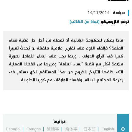
اليابان في فيديو
سياسة
14/11/2014
توغو كازوهيكو
[نبذة عن الكاتب]
مانغا وأنيمي
ماذا يمكن للحكومة اليابانية أن تفعله من أجل حل قضية نساء
علوم وتكنولوجيا
المتعة؟ فإلقاء اللوم على تقارير إعلامية ملفقة لن يُحدثَ تغييراً
كبيرا في الرأي الدولي . وربما يجب على اليابان التعامل بصورة
الأقسام
ملائمة أكثر مع قضية "نساء المتعة" وغيرها من القضايا المعنية
التي خلفها التاريخ للخروج من هذا المستنقع الذي يستمر في
صور
الأكثر تفاعلا
زعزعة المجتمع الياباني وإفساد العلاقات مع كوريا الجنوبية.
أشخاص
اللغة اليابانية
تواصل معنا
تجارب وآراء
موسوعة اليابان
اقرأ أيضاً
سياسة
هو وهي
Español
Français
繁體字
简体字
日本語
English