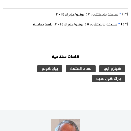
(*١)
^
صحيفة ماينيتشي، ٢٢ يونيو/حزيران ٢٠١٤
(*٢)
^
صحيفة ماينيتشي، ٢٧ يونيو/حزيران ٢٠١٤، طبعة صباحية
كلمات مفتاحية
شينزو آبي
نساء المتعة
بيان كونو
بارك كون هيه