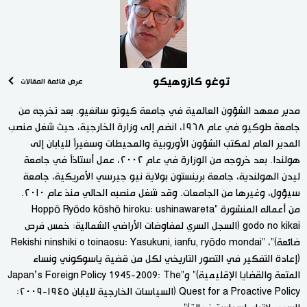
توغو كازوهيكو
عرض قائمة المقالات
مدير معهد الشؤون العالمية في جامعة كيوتو سانغيو. بعد تخرجه من
جامعة طوكيو في عام ١٩٦٨، انضم إلى وزارة الخارجية، حيث شغل منصب
المدير العام لمكتب الشؤون الأوروبية والمحيطات وسفيراً لليابان إلى
هولندا. بعد خروجه من الوزارة في عام ٢٠٠٢، عمل أستاذاً في جامعة
ليدن الهولندية، جامعة برينستون بولاية نيو جيرسي الأمريكية، جامعة
سيؤول، وغيرها من الجامعات. وقد شغل منصبه الحالي منذ عام ٢٠١٠.
من أعماله المنشورة "Hoppō Ryōdo kōshō hiroku: ushinawareta
godo no kikai (السجل السري لمفاوضات الأراضي الشمالية: خمس فرص
ضائعة)"، "Rekishi ninshiki o toinaosu: Yasukuni, ianfu, ryōdo mondai
(إعادة التفكير في التصور التاريخي لكل من قضية ياسوكوني ونساء
المتعة والقضايا الإقليمية)" و"Japan’s Foreign Policy 1945-2009: The
Quest for a Proactive Policy (السياسات الخارجية لليابان ١٩٤٥-٢٠٠٩: