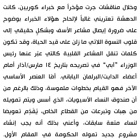
وخلال مناقشات جرت مؤخراً مع خبراء كوريين، كانت
الدهشة تعتريني غالباً لإلحاح هؤلاء الخبراء بوضوح
على ضرورة إيصال مشاعر الأسف وبشكلٍ حقيقي إلى
قلوب النسوة اللاتي ما زلن على قيد الحياة، وقد تكون
كلمات تنقل المشاعر القلبية كالتي عبّر عنها رئيس
الوزراء ”آبي“ في تصريحه بتاريخ ١٤ مارس/آذار أمام
أعضاء الدايت/البرلمان الياباني. أمّا العنصر الأساسي
الآخر فهو القيام بخطوات ملموسة، وذلك بالرغم من
أن صندوق النساء الآسيويات، الذي أسس ويتم تمويله
من هِبات وتبرعات من القطاع الخاص، يُقَدِّم تعويضا
لنساء متعة سابقات، وأعني بذلك أنه يجب إنشاء
مشروع جديد تموله الحكومة في المقام الأول.