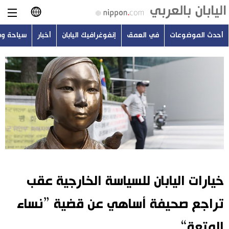
أحدث الموضوعات
في العمق
إنفوغرافيك اليابان
أخبار
سياحة و
日本語
English
简体字
أحدث الموضوعات
繁體字
في العمق
Français
إنفوغرافيك اليابان
Español
خيارات اليابان للسياسة الخارجية عقب
أخبار
Русский
تراجع صحيفة أساهي عن قضية ”نساء
سياحة وسفر
المتعة“