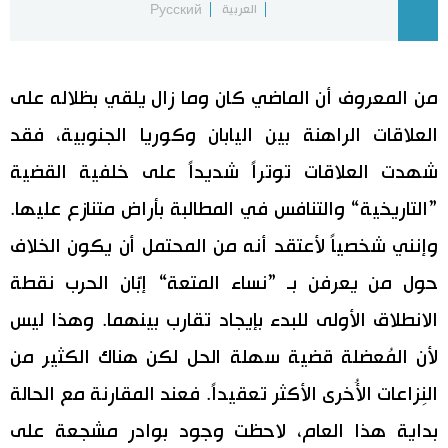
العربية
Русский
اقتصاد
المطبخ الياباني
من المعروف أن الماضي كان وما زال يلقي بظلاله على
مجتمع
العلاقات الراهنة بين اليابان وكوريا الجنوبية، فقد
ثقافة
شهدت العلاقات توتراً شديداً على خلفية القضية
”التاريخية“ والتنافس في المطالبة بأراض متنازع عليها.
لايف ستايل
وإنني شخصياً لأعتقد أنه من المحتمل أن يكون الخلاف
طوكيو
حول من يعرفن بـ ”نساء المتعة“ إبَّان الحرب نقطة
الانطلاق الأولى للبدء بإيجاد تقارب بينهما. وهذا ليس
إعلان
لأن المُعضلة قضية سهلة الحل لكن هناك الكثير من
النِزاعات الأُخرى الأكثر تعقيداً. فعند المقارنة مع الحالة
بداية هذا العام، لاحظت وجود بوادر مشجعة على