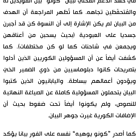
في حشد الدعم المحلي لبيان ”كونو“ بين المؤيدين له
والمُتحفّظين تجاهه. كما تُظهر المراجعة أن الهدف
من البيان لم يكن الإشارة إلى أن النسوة كن قد أجبرن
جسديا على العبودية (بحيث يسحبن من أعناقهن
ويجمعن في شاحنات كما لو كن مختطفات). كما
كشفت أيضاً عن أن المسؤولين الكوريين الذين أدلوا
بتصريحات كانوا دبلوماسيين من ذوي الضمير الحَيّ
ويؤدون أعمالهم ببساطة. واليابانيون الذين كتبوا
البيان يتحملون المسؤولية كاملة عن الصياغة النهائية
للنصوص، ولم يكونوا أيضاً تحت ضغوط بحيث أن
الإضافات الكورية غيرت جوهر البيان.
كما أصدر ”كونو يوهيه“ نفسه على الفور بيانا يؤكد