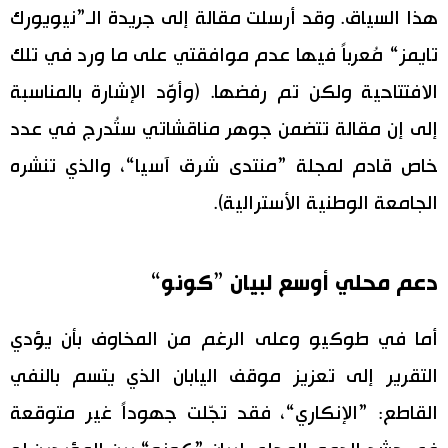
هذا السياق. وقد أرسلت مقالة إلى جريدة الـ”نيويورك
تايمز“ مُعرباً فيها عدم موافقتي على ما ورد في تلك
الافتتاحية ولكن تم رفضها. (وأوَّد الإشارة بالمناسبة
إلى إن مقالة تتضمن جوهر مناقشاتي ستُدرج في عدد
خاص قادم لمجلة ”منتدى شرق آسيا“، والذي تنشره
الجامعة الوطنية الأسترالية).
دعم محلي أوسع لبيان ”كونو“
أما في طوكيو وعلى الرغم من المخاوف بأن يؤدي
التقرير إلى تعزيز موقف اليابان الذي يتسم بالنفي
القاطع: ”الإنكاري“، فقد تجّلت جهوداً غير متوقعة