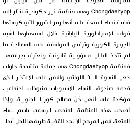
ممارسة العبودة الجنسية من قبل اليابان أو
Chongdaehyop وهي منظمة غير حكومية تنظر إلى
قضية نساء المتعة على أنها رمز للشرور التي كرستها
قوات الإمبراطورية اليابانية خلال استعمارها لشبه
الجزيرة الكورية وترفض الموافقة على المصالحة ما
لم تتخذ اليابان مسؤولية قانونية وتعترف بجرائمها.
فمنظمة Chongdaehyop هي جماعة متشددة حاولت
جعل النسوة الـ٦١ اللواتي وافقنّ على الاعتذار الذي
قدمه صندوق النساء الآسيويات منبوذات اجتماعيا،
مؤكدة على أنهن خُنّ مصالح كوريا الجنوبية. وإذا
أصبحت هذه المنظمة المتحدث الرسمي باسم نساء
المتعة، فمن المرجح ألا تجد القضية طريقها للحل أبدا.