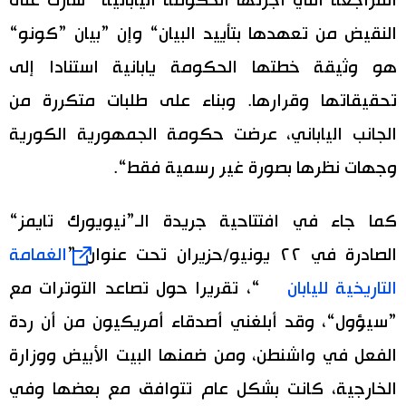
المراجعة التي أجرتها الحكومة اليابانية ”سارت على
النقيض من تعهدها بتأييد البيان“ وإن ”بيان ”كونو“
هو وثيقة خطتها الحكومة يابانية استنادا إلى
تحقيقاتها وقرارها. وبناء على طلبات متكررة من
الجانب الياباني، عرضت حكومة الجمهورية الكورية
وجهات نظرها بصورة غير رسمية فقط“.
كما جاء في افتتاحية جريدة الـ”نيويورك تايمز“
الصادرة في ٢٢ يونيو/حزيران تحت عنوان ”
الغمامة
التاريخية لليابان
“، تقريرا حول تصاعد التوترات مع
”سيؤول“، وقد أبلغني أصدقاء أمريكيون من أن ردة
الفعل في واشنطن، ومن ضمنها البيت الأبيض ووزارة
الخارجية، كانت بشكل عام تتوافق مع بعضها وفي