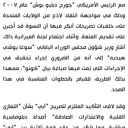
مع الرئيس الأمريكي ”جورج دبليو بوش“ عام ٢٠٠٧
وذلك في مواجهة انتقاد لاذع من الولايات المتحدة
على خلفيات تصريحات أنكر فيها أن النسوة قد أُجبرن
على تقديم المتعة. وأثناء اجتماع لجنة الميزانية ذاك،
أشار وزير شؤون مجلس الوزراء الياباني ”سوغا يوشي
هيديه“ إلى أنه من الضروري إجراء تحقيق في
الإجراءات التي تمت فيها صياغة بيان ”كونو“، ممهدا
بذلك الطريق للقيام بالخطوات المناسبة في هذا
الصدد.
وقد لاقى التأكيد الملتزم لتصريح ”آبي“ بشأن ”التعازي
القلبية والاعتذارات الصادقة“ أصداءً دبلوماسية
مباشرة، مما مَّكَن من عقد قمة ثلاثية بين ”آبي“