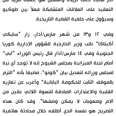
آخر شيء كانت تُريده واشنطن هو إضافة مزيد من
التعقيد على العلاقات المتشابكة فعلاً بين طوكيو
وسيؤول على خلفية القضية التاريخية.
وفي ١٢ و١٣ من شهر مارس/آذار، زار ”سايكي
أكيتاكا“ نائب وزير الخارجية للشؤون الإدارية كوريا
الجنوبية وفي ١٤ مارس/آذار قال رئيس الوزراء ”آبي“
أمام لجنة الميزانية بمجلس الشيوخ إنه لا توجد أي نية
لمجلس وزرائه لتعديل بيان ”كونو“، مضيفا بأنه ”التزم
بالموقف الثابت للحكومة اليابانية“ وأعرب عن تعازيه
القلبية والاعتذارات الصادقة للنسوة اللاتي عانين من
آلام وصعوبات لا يمكن وصفها“. وقد كان هذه
التصريح هو نفسه الذي أطلقه خلال محادثة هاتفية