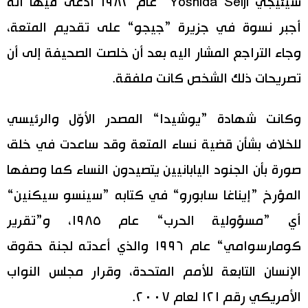
سيئيجي Yoshida Seiji“ عام ١٩٨٢ ادعى فيها أنه
أجبر نسوة في جزيرة ”جيجو“ على تقديم المتعة،
وجاء التراجع المشار اليه بعد أن خلصت الصحيفة إلى أن
تصريحات ذلك الشخص كانت ملفقة.
وكانت شهادة ”يوشيدا“ المصدر الأوّل والرئيسي
للخلاف بشأن قضية نساء المتعة وقد ساعدت في خلق
صورة بأن الجنود اليابانيين يتصيدون النساء كما وصفها
المؤرخ ”إيناغا سابورو“ في كتابه ”سينسو سيكنين“
أي ”مسؤولية الحرب“ عام ١٩٨٥، و”تقرير
كومارسوامي“ عام ١٩٩٦ والذي أعدته لجنة حقوق
الإنسان التابعة للأمم المتحدة، وقرار مجلس النواب
الأمريكي رقم ١٢١ لعام ٢٠٠٧.