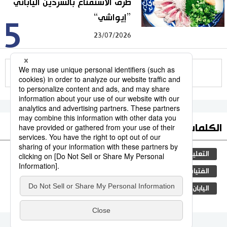
طرق الاستمتاع بالسردين الياباني
”إيواشي“
5
23/07/2026
للمزيد
الكلمات الأكثر بحثا
التعليم الياباني
مجتمع
الجنس
طوكيو
الفتيات
ثقافة
الأنشطة
المرحلة الابتدائية
اليابان
جيجي برس