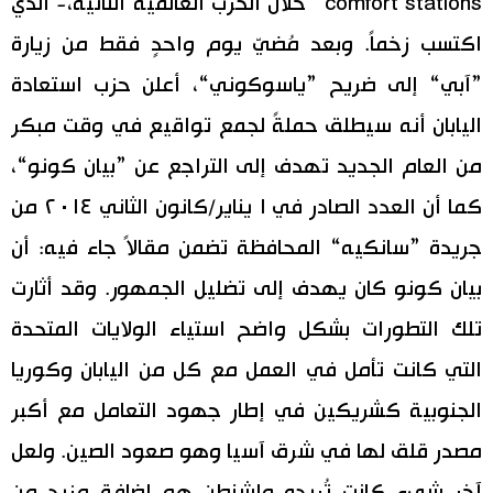
comfort stations“ خلال الحرب العالمية الثانية،- الذي
اكتسب زخماً. وبعد مُضيّ يوم واحدٍ فقط من زيارة
”آبي“ إلى ضريح ”ياسوكوني“، أعلن حزب استعادة
اليابان أنه سيطلق حملةً لجمع تواقيع في وقت مبكر
من العام الجديد تهدف إلى التراجع عن ”بيان كونو“،
كما أن العدد الصادر في ١ يناير/كانون الثاني ٢٠١٤ من
جريدة ”سانكيه“ المحافظة تضمن مقالاً جاء فيه: أن
بيان كونو كان يهدف إلى تضليل الجمهور. وقد أثارت
تلك التطورات بشكل واضح استياء الولايات المتحدة
التي كانت تأمل في العمل مع كل من اليابان وكوريا
الجنوبية كشريكين في إطار جهود التعامل مع أكبر
مصدر قلق لها في شرق آسيا وهو صعود الصين. ولعل