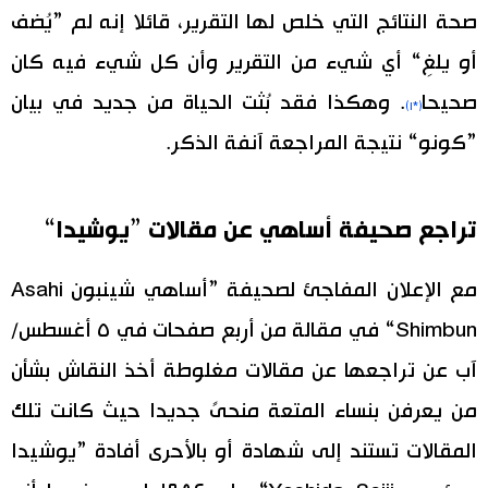
صحة النتائج التي خلص لها التقرير، قائلا إنه لم ”يُضف
أو يلغِ“ أي شيء من التقرير وأن كل شيء فيه كان
صحيحا
. وهكذا فقد بُثت الحياة من جديد في بيان
(*١)
”كونو“ نتيجة المراجعة آنفة الذكر.
تراجع صحيفة أساهي عن مقالات ”يوشيدا“
مع الإعلان المفاجئ لصحيفة ”أساهي شينبون Asahi
Shimbun“ في مقالة من أربع صفحات في ٥ أغسطس/
آب عن تراجعها عن مقالات مغلوطة أخذ النقاش بشأن
من يعرفن بنساء المتعة منحىً جديدا حيث كانت تلك
المقالات تستند إلى شهادة أو بالأحرى أفادة ”يوشيدا