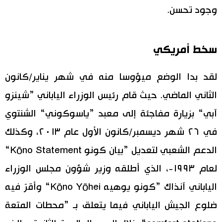
وجود تحسن.
سخط أمريكي
لقد بدا الوضع ميؤوسا منه في شهر يناير/كانون
الثاني الماضي. حيث قام رئيس الوزراء الياباني ”شينزو
آبي“ بزيارة مفاجئة إلى معبد ”ياسوكوني“ الشنتوي
في ٢٦ شهر ديسمبر/كانون الأول عام ٢٠١٣، وكذلك
الدعم الشعبي لتعديل ”بيان كونو Kōno Statement“
لعام ١٩٩٣-، الذي أطلقه وزير شؤون مجلس الوزراء
الياباني آنذاك ”كونو يوهيه Kōno Yōhei“ وأقرّ فيه
ضلوع الجيش الياباني فيما يتعلق بـ ”محطات المتعة