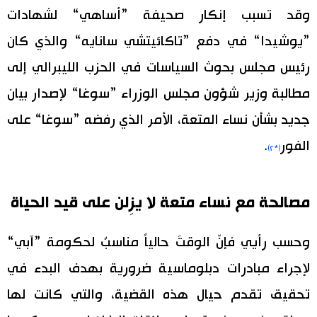
وقد تسبب إنكار صحيفة ”أساهي“ لشهادات
”يوشيدا“ في دفع ”تاكائيتشي سانايه“ والذي كان
رئيس مجلس بحوث السياسات في الحزب الليبرالي إلى
مطالبة وزير شؤون مجلس الوزراء ”سوغا“ لإصدار بيان
جديد بشأن نساء المتعة، الأمر الذي رفضه ”سوغا“ على
الفور
.
(*٢)
مصالحة مع نساء متعة لا يزِلن على قيد الحياة
وحسب رأيي فإنّ الوقتَ حالياً مناسبٌ لحكومة ”آبي“
لإجراء مبادرات دبلوماسية ضرورية بهدف البدء في
تحقيق تقدم حيال هذه القضية، والتي كانت لها