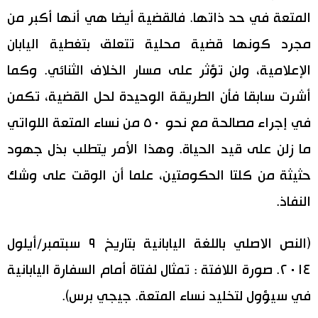
المتعة في حد ذاتها. فالقضية أيضا هي أنها أكبر من
مجرد كونها قضية محلية تتعلق بتغطية اليابان
الإعلامية، ولن تؤثر على مسار الخلاف الثنائي. وكما
أشرت سابقا فأن الطريقة الوحيدة لحل القضية، تكمن
في إجراء مصالحة مع نحو ٥٠ من نساء المتعة اللواتي
ما زلن على قيد الحياة. وهذا الأمر يتطلب بذل جهود
حثيثة من كلتا الحكومتين، علما أن الوقت على وشك
النفاذ.
(النص الاصلي باللغة اليابانية بتاريخ ٩ سبتمبر/أيلول
٢٠١٤. صورة اللافتة : تمثال لفتاة أمام السفارة اليابانية
في سيؤول لتخليد نساء المتعة. جيجي برس).