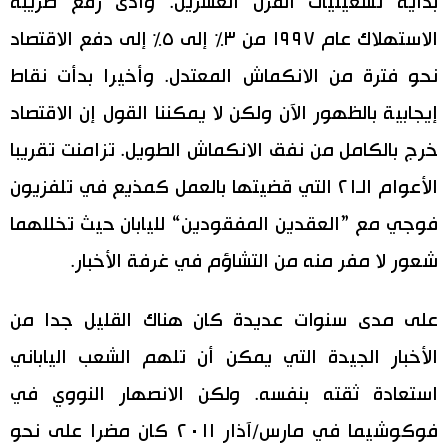
بداية تسعينيات القرن العشرين. وأدى رفع ضريبة
الاستهلاك عام ١٩٩٧ من ٣٪ إلى ٥٪ إلى دفع الاقتصاد
نحو فترة من الانكماش المعتدل. وأخيرا بدأت نقاط
إيجابية بالظهور الآن ولكن لا يمكننا القول إن الاقتصاد
خرج بالكامل من نفق الانكماش الطويل. تزامنت تقريبا
الأعوام الـ٢١ التي قضيتها بالعمل كمذيع في تلفزيون
فوجي مع ”العقدين المفقودين“ لليابان حيث تخللهما
شعور لا مفر منه من التشاؤم في غرفة الأخبار.
على مدى سنوات عديدة كان هناك القليل جدا من
الأخبار الجيدة التي يمكن أن تلهم الشعب الياباني
استعادة ثقته بنفسه. ولكن الانصهار النووي في
فوكوشيما في مارس/آذار ٢٠١١ كان مضرا على نحو