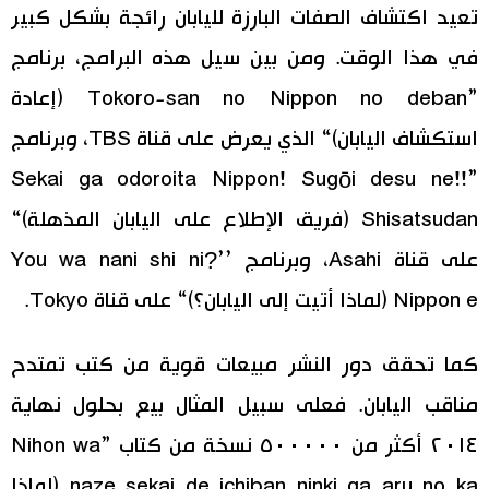
تعيد اكتشاف الصفات البارزة لليابان رائجة بشكل كبير
في هذا الوقت. ومن بين سيل هذه البرامج، برنامج
”Tokoro-san no Nippon no deban (إعادة
استكشاف اليابان)“ الذي يعرض على قناة TBS، وبرنامج
”Sekai ga odoroita Nippon! Sugōi desu ne!!
Shisatsudan (فريق الإطلاع على اليابان المذهلة)“
على قناة Asahi، وبرنامج ’’?You wa nani shi ni
Nippon e (لماذا أتيت إلى اليابان؟)“ على قناة Tokyo.
كما تحقق دور النشر مبيعات قوية من كتب تمتدح
مناقب اليابان. فعلى سبيل المثال بيع بحلول نهاية
٢٠١٤ أكثر من ٥٠٠٠٠٠ نسخة من كتاب ”Nihon wa
naze sekai de ichiban ninki ga aru no ka (لماذا