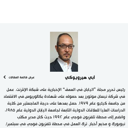
آبي هيرويوكي
عرض قائمة المقالات
رئيس تحرير مجلة ”اليابان في العمق“ الإخبارية على شبكة الإنترنت. عمل
في شركة نيسان موتورز بعد حصوله على شهادة بكالوريوس في الاقتصاد
من جامعة كيئيو عام ١٩٧٩. حصل بعدها على درجة الماجستير من كلية
الدراسات العليا للعلاقات الدولية التابعة لجامعة اليابان الدولية عام ١٩٨٥،
وانضم إلى محطة تلفزيون فوجي عام ١٩٩٢ حيث كان مدير مكتب
نيويورك و مذيع أخبار. ترك العمل في محطة تلفزيون فوجي في سبتمبر/