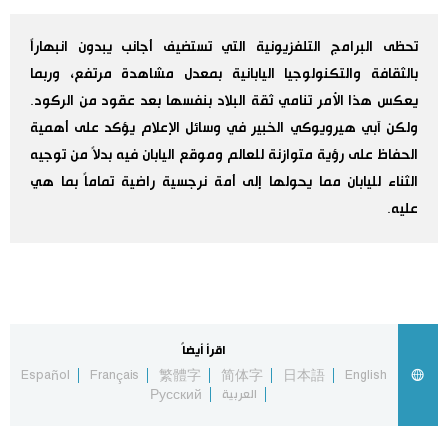
اليابان في فيديو
تحظى البرامج التلفزيونية التي تستضيف أجانب يبدون انبهاراً
بالثقافة والتكنولوجيا اليابانية بمعدل مشاهدة مرتفع، وربما
مانغا وأنيمي
يعكس هذا الأمر تنامي ثقة البلاد بنفسها بعد عقود من الركود.
ولكن آبي هيرويوكي الخبير في وسائل الإعلام يؤكد على أهمية
علوم وتكنولوجيا
الحفاظ على رؤية متوازنة للعالم وموقع اليابان فيه بدلاً من توجيه
الثناء لليابان مما يحولها إلى أمة نرجسية راضية تماماً بما هي
الأقسام
عليه.
صور
الأكثر تفاعلا
أشخاص
اللغة اليابانية
تواصل معنا
اقرأ أيضاً
تجارب وآراء
موسوعة اليابان
Español
Français
繁體字
简体字
日本語
English
العربية
Русский
سياسة
هو وهي