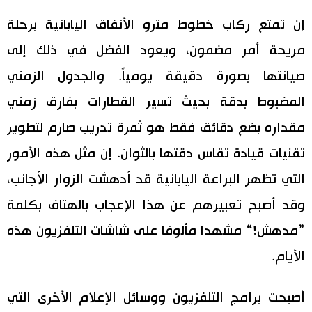
إن تمتع ركاب خطوط مترو الأنفاق اليابانية برحلة
اقتصاد
المطبخ الياباني
مريحة أمر مضمون، ويعود الفضل في ذلك إلى
مجتمع
صيانتها بصورة دقيقة يومياً. والجدول الزمني
المضبوط بدقة بحيث تسير القطارات بفارق زمني
ثقافة
مقداره بضع دقائق فقط هو ثمرة تدريب صارم لتطوير
لايف ستايل
تقنيات قيادة تقاس دقتها بالثوان. إن مثل هذه الأمور
التي تظهر البراعة اليابانية قد أدهشت الزوار الأجانب،
طوكيو
وقد أصبح تعبيرهم عن هذا الإعجاب بالهتاف بكلمة
إعلان
”مدهش!“ مشهدا مألوفا على شاشات التلفزيون هذه
الأيام.
أصبحت برامج التلفزيون ووسائل الإعلام الأخرى التي