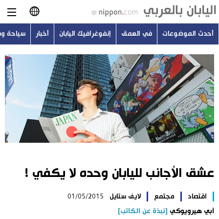
أحدث الموضوعات
في العمق
إنفوغرافيك اليابان
أخبار
سياحة و
日本語
English
简体字
أحدث الموضوعات
繁體字
في العمق
Français
إنفوغرافيك اليابان
Español
عشق الأجانب لليابان وحده لا يكفي !
أخبار
Русский
اقتصاد
مجتمع
لايف ستايل
01/05/2015
سياحة وسفر
آبي هيرويوكي
[نبذة عن الكاتب]