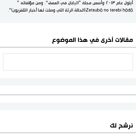
أيلول عام ٢٠١٣ وأسس مجلة ”اليابان في العمق“. ومن مؤلفاته ”
Zetsubō no terebi hōdō(الحالة الرثة التي وصلت لها أخبار التلفزيون)“.
مقالات أخرى في هذا الموضوع
نرشح لك