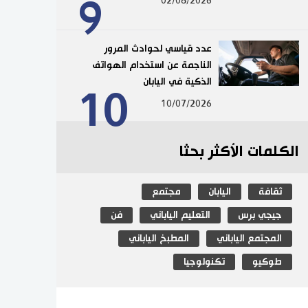
9
02/08/2026
عدد قياسي لحوادث المرور
الناجمة عن استخدام الهواتف
الذكية في اليابان
10
10/07/2026
الكلمات الأكثر بحثا
ثقافة
اليابان
مجتمع
جيجي برس
التعليم الياباني
فن
المجتمع الياباني
المطبخ الياباني
طوكيو
تكنولوجيا