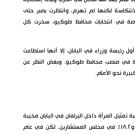
لانتكاسة لكنها لم تهزم، وانتظرت بصبر حتى
رصة في انتخابات محافظ طوكيو، سخرت كل
 رئيسة وزراء في اليابان، إلا أنها استطاعت
أة في منصب محافظ طوكيو. وبغض النظر عن
بيرة نحو الأمام.
 تمثيل المرأة داخل البرلمان في اليابان مخيبة
للآمال تقدر بـ٩.٤٪ في مجلس النواب و١٨.٢٪ في مجلس المستشارين. لكن في عام