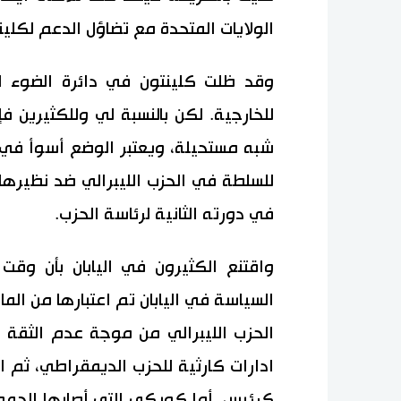
الولايات المتحدة مع تضاؤل الدعم لكلين
وقد ظلت كلينتون في دائرة الضوء ال
للخارجية. لكن بالنسبة لي وللكثيرين 
شبه مستحيلة، ويعتبر الوضع أسوأ في
للسلطة في الحزب الليبرالي ضد نظيرها 
في دورته الثانية لرئاسة الحزب.
واقتنع الكثيرون في اليابان بأن وق
السياسة في اليابان تم اعتبارها من ال
الحزب الليبرالي من موجة عدم الثقة
ادارات كارثية للحزب الديمقراطي، ثم 
كرئيس. أما كويكي التي أصابها الجمو