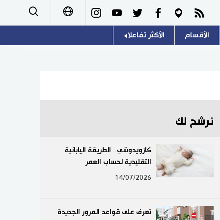
الأقسام
الأكثر تفاعلا
日本語
صور
اللغة اليابانية
English
أشخاص
موسوعة اليابان
简体字
تجارب وآراء
هو وهي
繁體字
نرشح لك
سياسة
المطبخ الياباني
Français
كازويدوشي.. الطريقة اليابانية
اقتصاد
التقليدية لحساب العمر
Español
14/07/2026
مجتمع
Русский
ثقافة
تعرف على قواعد المرور الجديدة