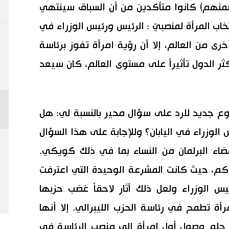
 ضمنهم) كانوا متأكدين من أن السباق سينتهي
خاب المرأة لمنصبيّ : الرئيس ورئيس الوزراء في
رى من العالم، إلا أن رؤية امرأة تفوز برئاسة
كثر الدول تأثيراً على مستوى العالم، كان سيعد
ع جديد للرد على سؤال محير بالنسبة لي: هل
الوزراء في اليابان؟ وللإجابة على هذا السؤال
ضاء البرلمان من النساء بما في ذلك كويكي.
لحاكم، حيث كانت المشرعة الوحيدة التي اعترفت
س الوزراء ولعل ذلك أثار لاحقاً غضب حزبها
رأة تطمح في رئاسة الحزب الليبرالي. إلا أنها
اً حلم وصول أول امرأة إلى منصب الرئاسة في