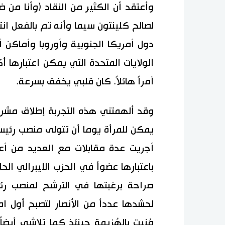
وأعتقد أن الكثير من النقاد (وأنا من
لصالح كلينتون سيما وأنه تم بالفعل انت
دول أمريكا الجنوبية وأوروبا وأماكن أخ
الولايات المتحدة التي يمكن اعتبارها أ
أمراً هائلاً. كان قلبي يخفق بسرعة.
وقد ألهمتني هذه التجربة إطلاق مشرو
يمكن للمرأة يوما أن تتولى منصب رئيس 
أجريت عدة مقابلات مع العديد من أع
باعتبارها عضواً في الحزب الليبرالي ا
صراحة برغبتها في الترشح لمنصب رئي
لحشدها عدداً من الأنصار لتصبح أول ام
مُنيت بالهُزيمة حينئذ كما تلاشى أيض