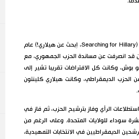
مَا.
عندما نشرت كتابي هيلاري ؤ ساغاسي، (Searching for Hillary، اِبحث عن هيلاري!) عام
كيين قد انصرفت عن مساندة الحزب الجمهوري، مع
و بوش، وكانت كل الافتراضات تقريبا تشير إلى
ن الحزب الديمقراطي، وكانت هيلاري كلينتون
ستطلاعات الرأي وفاز بترشيح الحزب، ثم فاز في
بشرة سوداء للولايات المتحدة. وعلى الرغم من
شحين الديمقراطيين في الانتخابات التمهيدية،