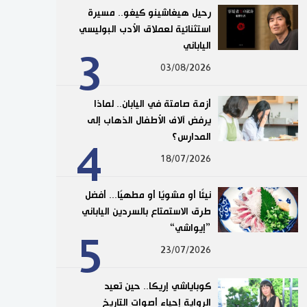
رحيل هيغاشينو كيغو.. مسيرة
استثنائية لعملاق الأدب البوليسي
الياباني
3
03/08/2026
أزمة صامتة في اليابان.. لماذا
يرفض آلاف الأطفال الذهاب إلى
المدارس؟
4
18/07/2026
نيئًا أو مشويًا أو مطهيًا... أفضل
طرق الاستمتاع بالسردين الياباني
”إيواشي“
5
23/07/2026
كوباياشي إريكا.. حين تعيد
الرواية إحياء أصوات التاريخ