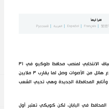
اقرأ أيضاً
繁體
Français
Español
العربية
Русский
عندما فازت كويكي يوريكو في السباق الانتخابي لمنصب محافظ طوكيو في ٣١
يوليو/ تموز من العام الماضي بمجموع هائل من الأصوات وصل لما يقارب ٣ ملايين
از وأتابع المحافظة الجديدة وهي تحيي الشعب
لمحافظ في اليابان، لكن كويكي تعتبر أول