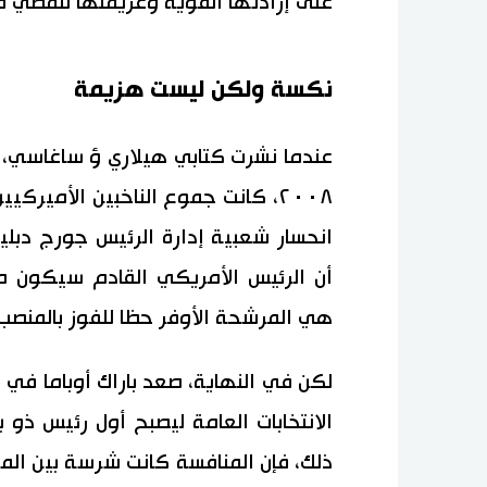
على إرادتها القوية وعزيمتها للمضيّ قُدُ
نكسة ولكن ليست هزيمة
٢٠٠٨، كانت جموع الناخبين الأمير
انحسار شعبية إدارة الرئيس جورج دبلي
أن الرئيس الأمريكي القادم سيكون م
هي المرشحة الأوفر حظا للفوز بالمنصب.
لكن في النهاية، صعد باراك أوباما في ا
الانتخابات العامة ليصبح أول رئيس ذو 
ذلك، فإن المنافسة كانت شرسة بين المر