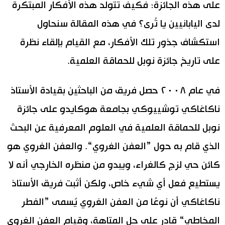
على هذه الجائزة؛ فكيف تتولد هذه الأفكار المبتكرة
لدى اليابانيين يا تُرى؟ في هذه المقالة سنحاول
استكشاف جذور تلك الأفكار، مع القيام بإلقاء نظرة
على تاريخ جائزة نوبل للحماقة العلمية.
في عام ٢٠٠٨ حصل فريق من الباحثين بقيادة الأستاذ
ناكاغاكي توشييوكي بجامعة هوكايدو على جائزة
نوبل للحماقة العلمية في العلوم المعرفية عن البحث
الذي قام به حول ”العفن الغروي“. والعفن الغروي هو
كائن حي لزج كالغراء، ويبدو من منظره الخارجي أنه لا
يستطيع فعل أي شيء خاص، ولكن أثبت فريق الأستاذ
ناكاغاكي أن نوعًا من العفن الغروي يُسمى ”الفطر
المخاطي“ قادر على حل المتاهة، وقيام العفن الغروي