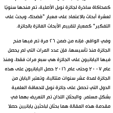
كمحاكاة ساخرة لجائزة نوبل الأصلية، تم منحها سنويًا
لعشرة أبحاث بالاعتماد على معيار ”مُضحك، ويحث على
التفكير“ كمعيار لتقييم الأبحاث الفائزة بالجائزة.
وفي الواقع، فإنه من ضمن ٢٦ مرة تم فيها منح
الجائزة منذ تأسيسها، فإن عدد المرات التي لم يحصل
فيها اليابانيون على الجائزة هي سبع مرات فقط، ومنذ
عام ۲٠٠٧ وحتى عام ۲٠١٦ حصل اليابانيون على هذه
الجائزة لمدة عشر سنوات متتالية، وتعتبر اليابان من
الدول التي تحصل على جائزة نوبل للحماقة العلمية
بشكل مستمر. والبحثان اللذان تم التعريف بهما في
مقدمة هذه المقالة هما بحثان لباحثين يابانيين حصلا