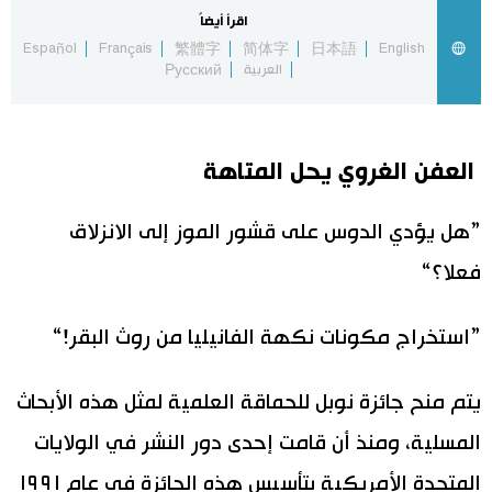
اقرأ أيضاً
اقتصاد
المطبخ الياباني
Español
Français
繁體字
简体字
日本語
English
العربية
Русский
مجتمع
العفن الغروي يحل المتاهة
ثقافة
”هل يؤدي الدوس على قشور الموز إلى الانزلاق
لايف ستايل
فعلا؟“
طوكيو
”استخراج مكونات نكهة الفانيليا من روث البقر!“
إعلان
يتم منح جائزة نوبل للحماقة العلمية لمثل هذه الأبحاث
المسلية، ومنذ أن قامت إحدى دور النشر في الولايات
المتحدة الأمريكية بتأسيس هذه الجائزة في عام ١٩٩١