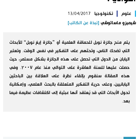
اليابان في فيديو
علوم
تكنولوجيا
13/04/2017
شيميزو ماساتوشي
[نبذة عن الكاتب]
مانغا وأنيمي
يتم منح جائزة نوبل للحماقة العلمية أو ”جائزة إيغ نوبل“ للأبحاث
علوم وتكنولوجيا
التي تضحك الناس، وتحثهم على التفكير في نفس الوقت. وتعتبر
اليابان من الدول التي تحصل على هذه الجائزة بشكل مستمر، حيث
الأقسام
حصلت عليها للسنة العاشرة على التوالي منذ عام ۲٠٠٧. وفي
هذه المقالة سنقوم بإلقاء نظرة على العلاقة بين الباحثين
صور
الأكثر تفاعلا
اليابانيين، وعلى حرية التفكير المتعلقة بالبحث العلمي، وإمكانية
تحول الأبحاث التي قد يُعتقد أنها عبثية إلى اكتشافات عظيمة فيما
أشخاص
اللغة اليابانية
تواصل معنا
بعد.
تجارب وآراء
موسوعة اليابان
سياسة
هو وهي