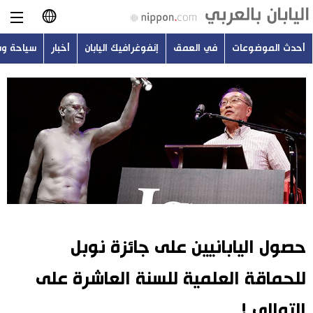
أحدث الموضوعات
في العمق
إنفوغرافيك اليابان
أخبار
سياحة و
日本語
English
简体字
أحدث الموضوعات
繁體字
في العمق
Français
إنفوغرافيك اليابان
Español
حصول اليابانيين على جائزة نوبل
أخبار
Русский
للحماقة العلمية للسنة العاشرة على
سياحة وسفر
التوالي !