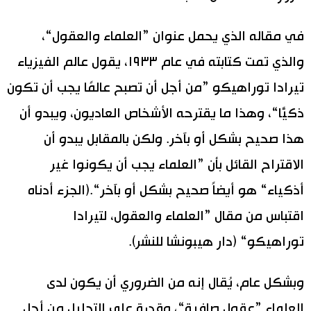
في مقاله الذي يحمل عنوان ”العلماء والعقول“،
والذي تمت كتابته في عام ١٩٣٣، يقول عالم الفيزياء
تيرادا توراهيكو ”من أجل أن تصبح عالمًا يجب أن تكون
ذكيًّا“، وهذا ما يقترحه الأشخاص العاديون، ويبدو أن
هذا صحيح بشكل أو بآخر. ولكن بالمقابل يبدو أن
الاقتراح القائل بأن ”العلماء يجب أن يكونوا غير
أذكياء“ هو أيضاً صحيح بشكل أو بآخر“.(الجزء أدناه
اقتباس من مقال ”العلماء والعقول، لتيرادا
توراهيكو“ (دار هيبونشا للنشر).
وبشكل عام، يُقال إنه من الضروري أن يكون لدى
العلماء ”عقول صافية“، وقدرة على التحليل من أجل