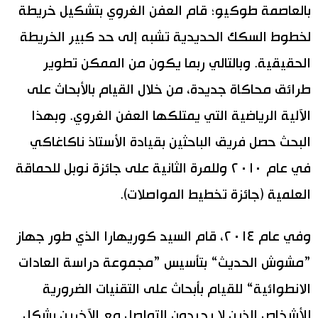
بالعاصمة طوكيو؛ قام العفن الغروي بتشكيل خريطة
لخطوط السكك الحديدية تشبه إلى حد كبير الخريطة
الحقيقية. وبالتالي ربما يكون من الممكن تطوير
طرائق محاكاة جديدة، من خلال القيام بالأبحاث على
الآلية الرياضية التي يمتلكها العفن الغروي. وبهذا
البحث حصل فريق الباحثين بقيادة الأستاذ ناكاغاكي
في عام ٢٠١٠ وللمرة الثانية على جائزة نوبل للحماقة
العلمية (جائزة تخطيط المواصلات).
وفي عام ٢٠١٤، قام السيد كوريهارا الذي طور جهاز
”مشوش الحديث“ بتأسيس ”مجموعة دراسة العادات
الانطوائية“ للقيام بأبحاث على التقنيات الضرورية
للأشخاص الذين لا يجيدون التواصل مع الآخرين بشكل