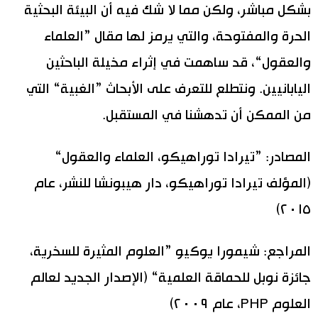
بشكل مباشر، ولكن مما لا شك فيه أن البيئة البحثية
الحرة والمفتوحة، والتي يرمز لها مقال ”العلماء
والعقول“، قد ساهمت في إثراء مخيلة الباحثين
اليابانيين. ونتطلع للتعرف على الأبحاث ”الغبية“ التي
من الممكن أن تدهشنا في المستقبل.
المصادر: ”تيرادا توراهيكو، العلماء والعقول“
(المؤلف تيرادا توراهيكو، دار هيبونشا للنشر، عام
٢٠١٥)
المراجع: شيمورا يوكيو ”العلوم المثيرة للسخرية،
جائزة نوبل للحماقة العلمية“ (الإصدار الجديد لعالم
العلوم PHP، عام ٢٠٠٩)