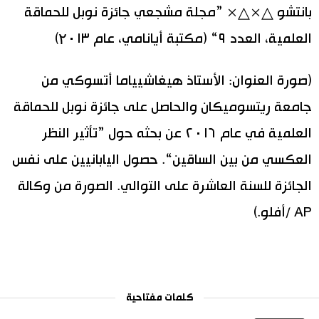
بانتشو △×△× ”مجلة مشجعي جائزة نوبل للحماقة
العلمية، العدد ٩“ (مكتبة أيانامي، عام ۲٠١٣)
(صورة العنوان: الأستاذ هيغاشيياما أتسوكي من
جامعة ريتسوميكان والحاصل على جائزة نوبل للحماقة
العلمية في عام ٢٠١٦ عن بحثه حول ”تأثير النظر
العكسي من بين الساقين“. حصول اليابانيين على نفس
الجائزة للسنة العاشرة على التوالي. الصورة من وكالة
AP /أفلو.)
كلمات مفتاحية