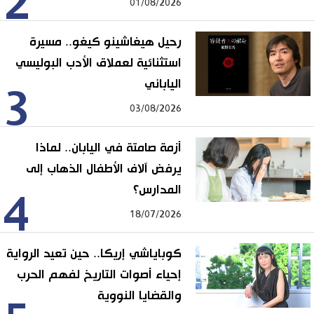
2
01/08/2026
رحيل هيغاشينو كيغو.. مسيرة
استثنائية لعملاق الأدب البوليسي
الياباني
3
03/08/2026
أزمة صامتة في اليابان.. لماذا
يرفض آلاف الأطفال الذهاب إلى
المدارس؟
4
18/07/2026
كوباياشي إريكا.. حين تعيد الرواية
إحياء أصوات التاريخ لفهم الحرب
والقضايا النووية