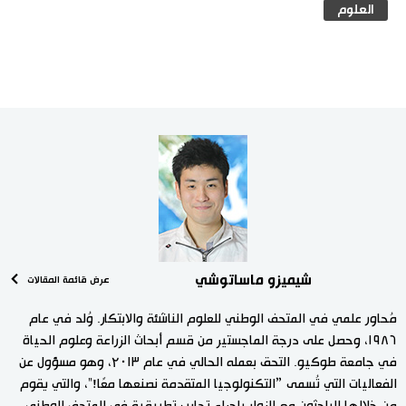
العلوم
شيميزو ماساتوشي
عرض قائمة المقالات
مُحاور علمي في المتحف الوطني للعلوم الناشئة والابتكار. وُلد في عام
١٩٨٦، وحصل على درجة الماجستير من قسم أبحاث الزراعة وعلوم الحياة
في جامعة طوكيو. التحق بعمله الحالي في عام ۲٠١٣، وهو مسؤول عن
الفعاليات التي تُسمى ”التكنولوجيا المتقدمة نصنعها معًا!"، والتي يقوم
من خلالها الباحثون مع الزوار بإجراء تجارب تطبيقية في المتحف الوطني