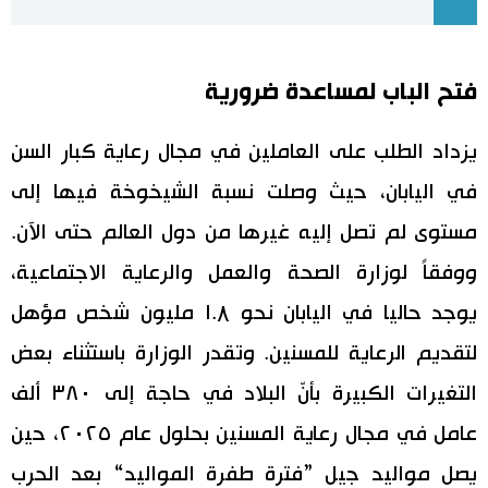
اقتصاد
المطبخ الياباني
فتح الباب لمساعدة ضرورية
مجتمع
يزداد الطلب على العاملين في مجال رعاية كبار السن
ثقافة
في اليابان، حيث وصلت نسبة الشيخوخة فيها إلى
لايف ستايل
مستوى لم تصل إليه غيرها من دول العالم حتى الآن.
ووفقاً لوزارة الصحة والعمل والرعاية الاجتماعية،
طوكيو
يوجد حاليا في اليابان نحو ١.۸ مليون شخص مؤهل
لتقديم الرعاية للمسنين. وتقدر الوزارة باستثناء بعض
إعلان
التغيرات الكبيرة بأنّ البلاد في حاجة إلى ٣٨٠ ألف
عامل في مجال رعاية المسنين بحلول عام ٢٠٢٥، حين
يصل مواليد جيل ”فترة طفرة المواليد“ بعد الحرب