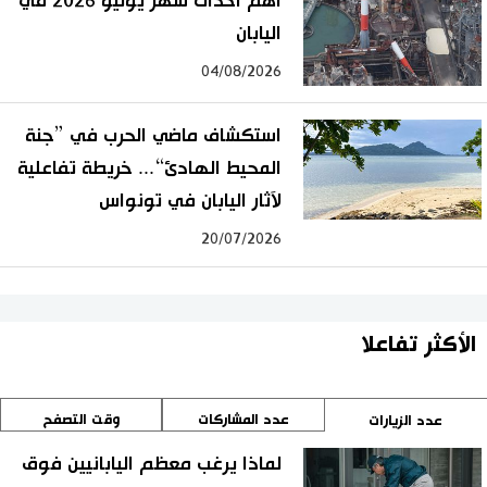
أهم أحداث شهر يوليو 2026 في
اليابان
04/08/2026
استكشاف ماضي الحرب في ”جنة
المحيط الهادئ“... خريطة تفاعلية
لآثار اليابان في تونواس
20/07/2026
الأكثر تفاعلا
عدد المشاركات
وقت التصفح
عدد الزيارات
لماذا يرغب معظم اليابانيين فوق