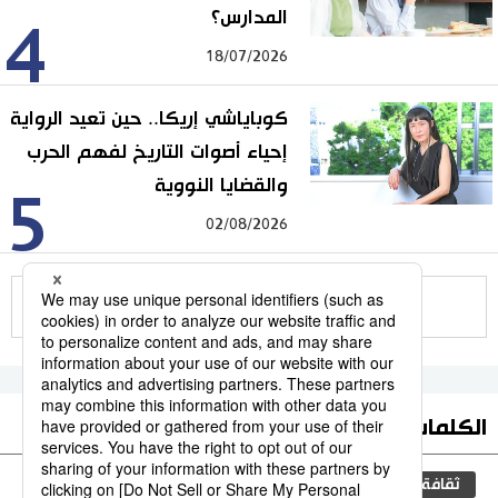
المدارس؟
4
18/07/2026
كوباياشي إريكا.. حين تعيد الرواية
إحياء أصوات التاريخ لفهم الحرب
والقضايا النووية
5
02/08/2026
للمزيد
الكلمات الأكثر بحثا
ثقافة
المطبخ الياباني
اليابان
جيجي برس