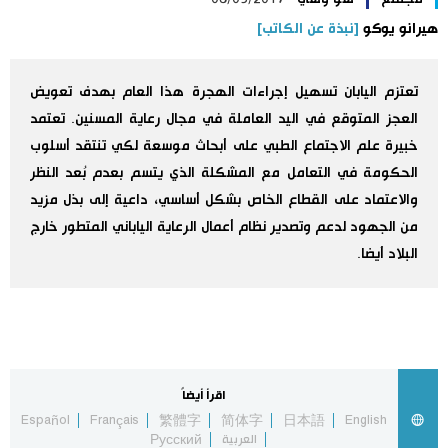
هيرانو يوكو
[نبذة عن الكاتب]
اليابان في فيديو
مانغا وأنيمي
تعتزم اليابان تسهيل إجراءات الهجرة هذا العام بهدف تعويض
العجز المتوقع في اليد العاملة في مجال رعاية المسنين. تعتمد
علوم وتكنولوجيا
خبيرة علم الاجتماع الطبي على أبحاث موسعة لكي تنتقد أسلوب
الحكومة في التعامل مع المشكلة الذي يتسم بعدم بُعد النظر
والاعتماد على القطاع الخاص بشكل أساسي، داعية إلى بذل مزيد
الأقسام
من الجهود لدعم وتصدير نظام أعمال الرعاية الياباني المتطور خارج
البلاد أيضا.
صور
الأكثر تفاعلا
أشخاص
اللغة اليابانية
تواصل معنا
تجارب وآراء
موسوعة اليابان
اقرأ أيضاً
Español
Français
繁體字
简体字
日本語
English
سياسة
هو وهي
العربية
Русский