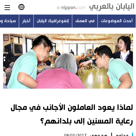
أحدث الموضوعات
في العمق
إنفوغرافيك اليابان
أخبار
سياحة و
日本語
English
简体字
أحدث الموضوعات
繁體字
في العمق
Français
إنفوغرافيك اليابان
Español
لماذا يعود العاملون الأجانب في مجال
أخبار
Русский
رعاية المسنين إلى بلدانهم؟
سياحة وسفر
مجتمع
هو وهي
08/05/2017