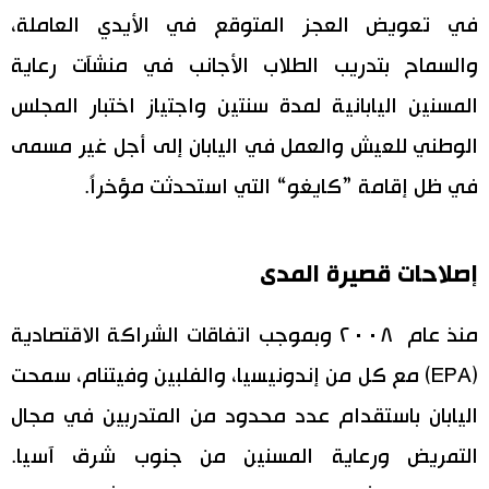
في تعويض العجز المتوقع في الأيدي العاملة،
والسماح بتدريب الطلاب الأجانب في منشآت رعاية
المسنين اليابانية لمدة سنتين واجتياز اختبار المجلس
الوطني للعيش والعمل في اليابان إلى أجل غير مسمى
في ظل إقامة ”كايغو“ التي استحدثت مؤخراً.
إصلاحات قصيرة المدى
منذ عام ٢٠٠٨ وبموجب اتفاقات الشراكة الاقتصادية
(EPA) مع كل من إندونيسيا، والفلبين وفيتنام، سمحت
اليابان باستقدام عدد محدود من المتدربين في مجال
التمريض ورعاية المسنين من جنوب شرق آسيا.