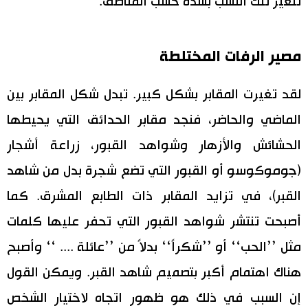
تتغير تلك النسب بشدة حسب المناطق.
مصير الرفات المختلطة
لقد تغيرت المقابر بشكل كبير. تبدل شكل المقابر بين
الماضي والحاضر، فنجد مقابر الحدائق التي يحيطها
الحشائش والأزهار وشواهد القبور، زراعة أشجار
(جوموكوسو أو القبور التي تضع شجرة بدل من شاهد
القبر)، في تزايد المقابر ذات الطابع المشرق. كما
أصبحت تنتشر شواهد القبور التي تحفر عليها كلمات
مثل ’’الحب‘‘ أو ’’شكراً‘‘ بدلاً من ’’عائلة .... ‘‘ وأصبح
هناك اهتمام أكبر بتصميم شاهد القبر. ويمكن القول
إن السبب في ذلك هو ظهور اتجاه لاختيار الشخص