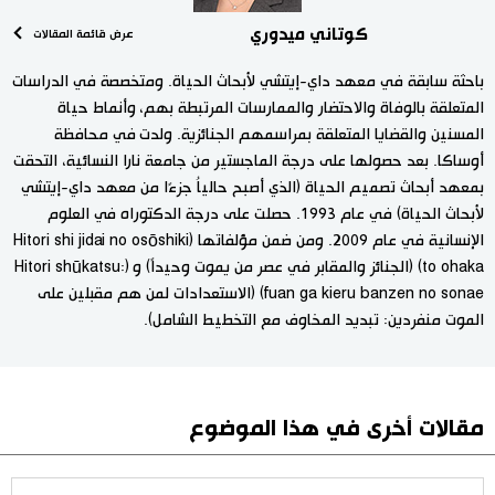
كوتاني ميدوري
عرض قائمة المقالات
باحثة سابقة في معهد داي-إيتشي لأبحاث الحياة. ومتخصصة في الدراسات
المتعلقة بالوفاة والاحتضار والممارسات المرتبطة بهم، وأنماط حياة
المسنين والقضايا المتعلقة بمراسمهم الجنائزية. ولدت في محافظة
أوساكا. بعد حصولها على درجة الماجستير من جامعة نارا النسائية، التحقت
بمعهد أبحاث تصميم الحياة (الذي أصبح حالياُ جزءًا من معهد داي-إيتشي
لأبحاث الحياة) في عام 1993. حصلت على درجة الدكتوراه في العلوم
الإنسانية في عام 2009. ومن ضمن مؤلفاتها (Hitori shi jidai no osōshiki
to ohaka) (الجنائز والمقابر في عصر من يموت وحيداً) و (Hitori shūkatsu:
fuan ga kieru banzen no sonae) (الاستعدادات لمن هم مقبلين على
الموت منفردين: تبديد المخاوف مع التخطيط الشامل).
مقالات أخرى في هذا الموضوع