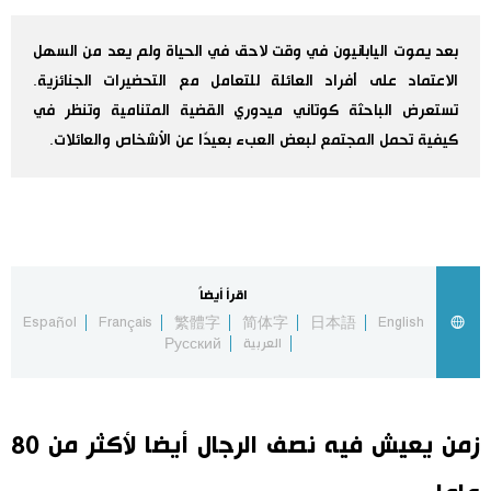
اليابان في فيديو
بعد يموت اليابانيون في وقت لاحق في الحياة ولم يعد من السهل
الاعتماد على أفراد العائلة للتعامل مع التحضيرات الجنائزية.
مانغا وأنيمي
تستعرض الباحثة كوتاني ميدوري القضية المتنامية وتنظر في
كيفية تحمل المجتمع لبعض العبء بعيدًا عن الأشخاص والعائلات.
علوم وتكنولوجيا
الأقسام
صور
الأكثر تفاعلا
اقرأ أيضاً
Español
Français
繁體字
简体字
日本語
English
العربية
Русский
أشخاص
اللغة اليابانية
تواصل معنا
تجارب وآراء
موسوعة اليابان
زمن يعيش فيه نصف الرجال أيضا لأكثر من 80
سياسة
هو وهي