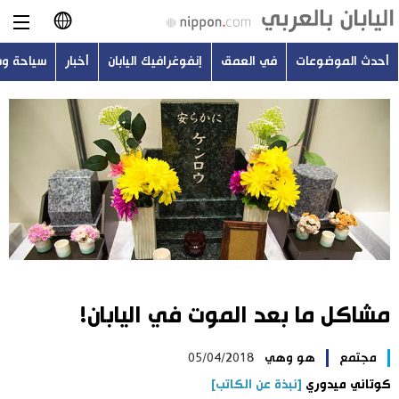
أحدث الموضوعات
في العمق
إنفوغرافيك اليابان
أخبار
سياحة و
日本語
English
简体字
أحدث الموضوعات
繁體字
في العمق
Français
إنفوغرافيك اليابان
Español
مشاكل ما بعد الموت في اليابان!
أخبار
Русский
مجتمع
هو وهي
05/04/2018
سياحة وسفر
كوتاني ميدوري
[نبذة عن الكاتب]