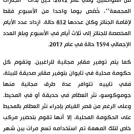
من المواطنين. وفي عام 2012، حين بدأت ’’الجنازات
المجمعة‘‘، خُصّص يوما واحدا من الأسبوع فقط
لإقامة الجنائز وكان عددها 832 حالة. ازداد عدد الأيام
المخصصة للجنائز إلى ثلاث أيام في الأسبوع وبلغ العدد
الإجمالي 1594 حالة في عام 2017.
كما يتم توفير مقابر مجانية للراغبين. وتقوم كل
حكومة محلية في تايوان بتوفير مقابر صديقة للبيئة،
ففي تايبيه تتوافر عدة طرق مجانية منها
جوموكوسو، نثر العظام في حديقة أو في المحيط.
وعلى الرغم من قصر القيام بإجراء نثر العظام بالمحيط
على الحكومة المحلية، إلا أنها تقوم بتحضير مركب
خاص لتلك المهمة تم استخدامه تسع مرات بين شهر