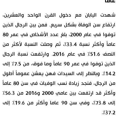
عاما
اقتصاد
المطبخ الياباني
شهدت اليابان مع دخول القرن الواحد والعشرين،
ارتفاع سن الوفاة بشكل سريع. فمن بين الرجال الذين
مجتمع
توفوا في عام 2000، بلغ عدد الأشخاص في عمر 80
ثقافة
عاماً وأكثر نسبة 33.4%، ثم وصلت النسبة لأكثر من
النصف 51.6% في عام 2016. وارتفعت نسبة الرجال
لايف ستايل
الذين توفوا في عمر 90 عاماً وما فوق، من 7.5% إلى
طوكيو
14.2%. وبالنظر إلى السيدات فهن يعشن عموماً أطول
من الرجال، فنجد زيادة نسب الوفيات في سن 80 عاماً
إعلان
وأكثر قد ارتفعت بين عامي 2000 و2016 من 56.3%
إلى 73.8%، وفي سن 90 عاما وأكثر من 19.6% إلى
37.2%.