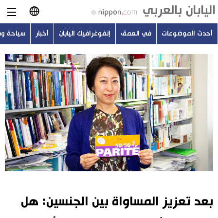
أحدث الموضوعات
في العمق
إنفوغرافيك اليابان
أخبار
سياحة و
日本語
English
简体字
أحدث الموضوعات
繁體字
في العمق
Français
إنفوغرافيك اليابان
Español
أخبار
Русский
بعد تعزيز المساواة بين الجنسين: هل
سياحة وسفر