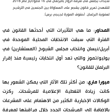
سيدات يجلسن في شرفة الزوار بالبرلمان في 16 مايو/أيار عام 2018
لتشهدن تمرير قانون يشجع على المساواة بين الجنسين في الترشيح
لعضوية البرلمان. (حقوق الصورة لجيجي برس).
المحاور
: ما هي التأثيرات التي أحدثها القانون في
الفترة التي سبقت الانتخابات المحلية الموحدة في
أبريل/نيسان وانتخاب مجلس الشيوخ (المستشارين) في
يوليو/تموز والتي تعد أول انتخابات رئيسية منذ إقرار
البرلمان للقانون؟
ميورا ماري
: من أكثر تلك الآثار التي يمكن الشعور بها
كانت زيادة التغطية الإعلامية للمرشحات. ركزت
الوكالات الإخبارية الكثير من الاهتمام على المشرعات
بالإضافة إلى المرشحات الجدد خلال مراقبتها لمعرفة