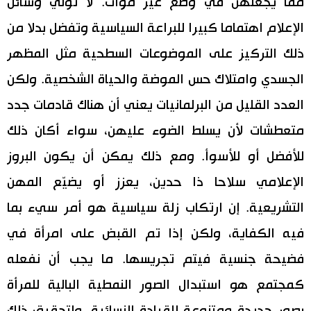
مما يجعلهن في وضع غير مؤات. لا تولي وسائل
الإعلام اهتماما كبيرا للبراعة السياسية وتفضل بدلا من
ذلك التركيز على الموضوعات السطحية مثل المظهر
الجسدي وامتلاك حس الموضة والحياة الشخصية. ولكن
العدد القليل من البرلمانيات يعني أن هناك قادمات جدد
متعطشات لأن يسلط الضوء عليهن، سواء أكان ذلك
للأفضل أو للأسوأ. ومع ذلك يمكن أن يكون البروز
الإعلامي سلاحا ذا حدين، يعزز أو يضيّع المهن
التشريعية. إن ارتكاب زلة سياسية هو أمر سيء بما
فيه الكفاية، ولكن إذا تم القبض على امرأة في
فضيحة جنسية فيتم تجريسها. ما يجب أن نفعله
كمجتمع هو استبدال الصور النمطية البالية للمرأة