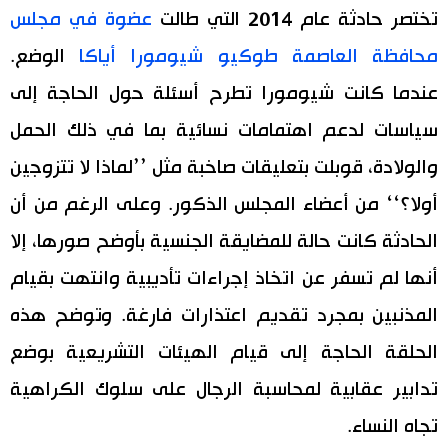
تختصر حادثة عام 2014 التي طالت
عضوة في مجلس
محافظة العاصمة طوكيو شيومورا أياكا
الوضع.
عندما كانت شيومورا تطرح أسئلة حول الحاجة إلى
سياسات لدعم اهتمامات نسائية بما في ذلك الحمل
والولادة، قوبلت بتعليقات صاخبة مثل ’’لماذا لا تتزوجين
أولا؟‘‘ من أعضاء المجلس الذكور. وعلى الرغم من أن
الحادثة كانت حالة للمضايقة الجنسية بأوضح صورها، إلا
أنها لم تسفر عن اتخاذ إجراءات تأديبية وانتهت بقيام
المذنبين بمجرد تقديم اعتذارات فارغة. وتوضح هذه
الحلقة الحاجة إلى قيام الهيئات التشريعية بوضع
تدابير عقابية لمحاسبة الرجال على سلوك الكراهية
تجاه النساء.