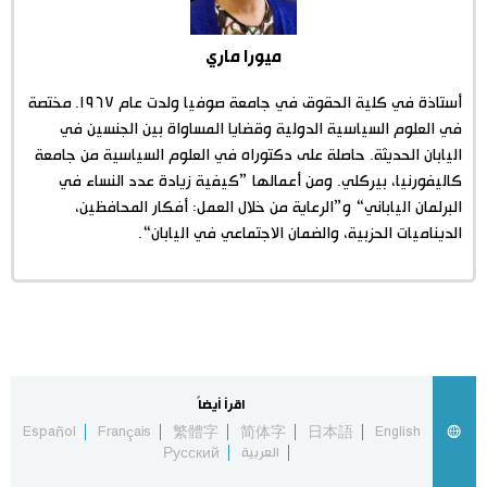
اقتصاد
المطبخ الياباني
ميورا ماري
أستاذة في كلية الحقوق في جامعة صوفيا ولدت عام ١٩٦٧. مختصة
مجتمع
في العلوم السياسية الدولية وقضايا المساواة بين الجنسين في
اليابان الحديثة. حاصلة على دكتوراه في العلوم السياسية من جامعة
ثقافة
كاليفورنيا، بيركلي. ومن أعمالها ”كيفية زيادة عدد النساء في
البرلمان الياباني“ و”الرعاية من خلال العمل: أفكار المحافظين،
لايف ستايل
الديناميات الحزبية، والضمان الاجتماعي في اليابان“.
طوكيو
إعلان
اقرأ أيضاً
Español
Français
繁體字
简体字
日本語
English
العربية
Русский