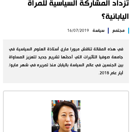
تزداد المشاركة السياسية للمرأة
اليابان في فيديو
اليابانية؟
مانغا وأنيمي
مجتمع
سياسة
16/07/2019
علوم وتكنولوجيا
في هذه المقالة تناقش ميورا ماري أستاذة العلوم السياسية في
جامعة صوفيا التأثيرات التي أحدثها تشريع جديد لتعزيز المساواة
الأقسام
بين الجنسين في عالم السياسة باليابان منذ تمريره في شهر مايو/
أيار عام 2018.
صور
الأكثر تفاعلا
أشخاص
اللغة اليابانية
تواصل معنا
تجارب وآراء
موسوعة اليابان
سياسة
هو وهي