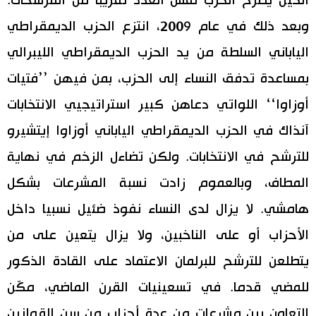
الحين يطرح الحزب نفس العدد تقريبا من المرشحات.
وبعد ذلك في عام 2009، انتزع الحزب الديمقراطي
الياباني السلطة من يد الحزب الديمقراطي الليبرالي
بمساعدة تدفق النساء إلى الحزب، بمن فيهن ’’فتيات
أوزاوا‘‘ اللواتي دعاهن كبير استراتيجيي الانتخابات
آنذاك في الحزب الديمقراطي الياباني أوزاوا إيتشيرو
للترشح في الانتخابات. ولكن تضاءل الزخم في نهاية
المطاف، وبالعموم زادت نسبة المشرعات بشكل
هامشي. لا يزال لدى النساء نفوذ ضئيل نسبيا داخل
الأحزاب أو على الناخبين، ولا يزال يتعين على من
يتطلعن للترشح للبرلمان الاعتماد على القادة الذكور
للمضي قدما. في تسعينيات القرن الماضي، مكّن
التعاون بين مشرعات من عدة أحزاب من سن القوانين