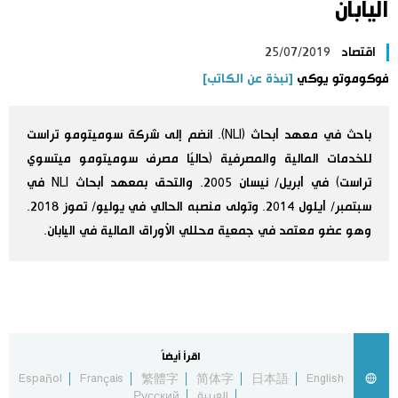
اليابان
اليابان في فيديو
اقتصاد
25/07/2019
مانغا وأنيمي
فوكوموتو يوكي
[نبذة عن الكاتب]
علوم وتكنولوجيا
باحث في معهد أبحاث (NLI). انضم إلى شركة سوميتومو تراست
للخدمات المالية والمصرفية (حاليًا مصرف سوميتومو ميتسوي
الأقسام
تراست) في أبريل/ نيسان 2005. والتحق بمعهد أبحاث NLI في
سبتمبر/ أيلول 2014. وتولى منصبه الحالي في يوليو/ تموز 2018.
صور
وهو عضو معتمد في جمعية محللي الأوراق المالية في اليابان.
الأكثر تفاعلا
أشخاص
اللغة اليابانية
تواصل معنا
تجارب وآراء
موسوعة اليابان
اقرأ أيضاً
Español
Français
繁體字
简体字
日本語
English
سياسة
هو وهي
العربية
Русский