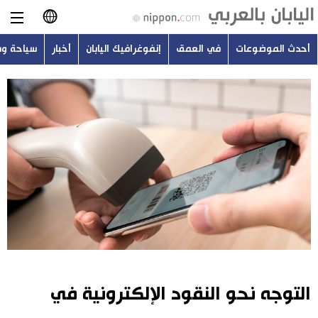
أحدث الموضوعات
في العمق
إنفوغرافيك اليابان
أخبار
سياحة و
日本語
English
简体字
أحدث الموضوعات
繁體字
في العمق
Français
إنفوغرافيك اليابان
Español
أخبار
Русский
التوجه نحو النقود الإلكترونية في
سياحة وسفر