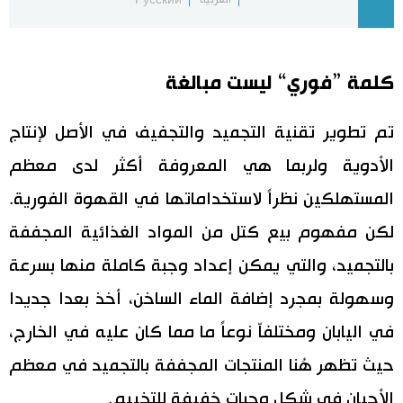
اقتصاد
المطبخ الياباني
كلمة ”فوري“ ليست مبالغة
مجتمع
تم تطوير تقنية التجميد والتجفيف في الأصل لإنتاج
ثقافة
الأدوية ولربما هي المعروفة أكثر لدى معظم
لايف ستايل
المستهلكين نظراً لاستخداماتها في القهوة الفورية.
لكن مفهوم بيع كتل من المواد الغذائية المجففة
طوكيو
بالتجميد، والتي يمكن إعداد وجبة كاملة منها بسرعة
إعلان
وسهولة بمجرد إضافة الماء الساخن، أخذ بعدا جديدا
في اليابان ومختلفاّ نوعاً ما مما كان عليه في الخارج،
حيث تظهر هُنا المنتجات المجففة بالتجميد في معظم
الأحيان في شكل وجبات خفيفة للتخييم.