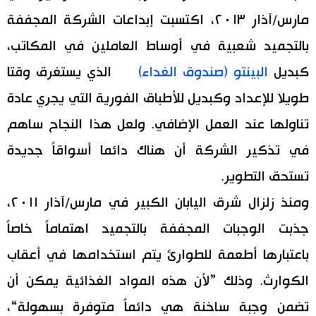
مارس/آذار ٢٠١٣، اكتسبت إبداعات الشركة المجففة
بالتجميد شعبية في أوساط العاملين في المكاتب،
كبديل
البينتو (صندوق الغداء)
الذي يستغرق وقتا
طويلا للإعداد وكبديل للأطباق الفورية التي يجري عادة
تناولها عند العمل الإضافي. ولعل هذا النجاح ساهم
في تذكير الشركة أن هناك دائما أسواقاً جديدة
تستحق التطوير.
ومنذ زلزال شرق اليابان الكبير في مارس/آذار ٢٠١١،
جذبت الوجبات المجففة بالتجميد اهتماماً خاصاً
باعتبارها أطعمة للطوارئ يتم استخدامها في أعقاب
الكوارث. وذلك ”لأن هذه المواد الغذائية يمكن أن
تضمن وجبة ساخنة هي دائماً متوفرة بسهولة“،