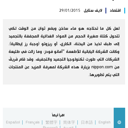
اليابان في فيديو
اقتصاد
لايف ستايل
29/01/2015
مانغا وأنيمي
لعل كل ما تحتاجه هو ماء ساخن وبضع ثوان من الوقت لكي
تتحول كتلة صغيرة الحجم من المواد الغذائية المجففة بالتجميد
علوم وتكنولوجيا
إلى طبق لذيذ من اليخنة، الكاري، أو ريزوتو (وجبة رز إيطالية).
وكانت الشركة اليابانية للأطعمة ”أمانو فودز: وما زالت في طليعة
الأقسام
الشركات التي طورت تكنولوجيا التجميد والتجفيف. وقد قام فَريقٌ
من nippon.com بزيارة هذه الشركة لمعرفة المزيد عن المنتجات
صور
الأكثر تفاعلا
التي يتم تطويرها.
أشخاص
اللغة اليابانية
تواصل معنا
تجارب وآراء
موسوعة اليابان
اقرأ أيضاً
Español
Français
繁體字
简体字
日本語
English
سياسة
هو وهي
العربية
Русский