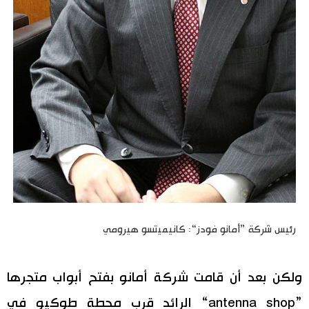
رئيس شركة ”أمانو فودز“: كانيميتسو هيرومي
ولكن بعد أن قامت شركة أمانو بفتح أبواب متجرها
”antenna shop“ الرائد قرب محطة طوكيو في