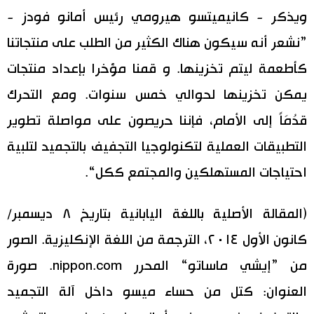
ويذكر - كانيميتسو هيرومي رئيس أمانو فودز -
”نشعر أنه سيكون هناك الكثير من الطلب على منتجاتنا
كأطعمة ليتم تخزينها. و قمنا مؤخرا بإعداد منتجات
يمكن تخزينها لحوالي خمس سنوات. ومع التحرك
قدُمَاً إلى الأمام، فإننا حريصون على مواصلة تطوير
التطبيقات العملية لتكنولوجيا التجفيف بالتجميد لتلبية
احتياجات المستهلكين والمجتمع ككل“.
(المقالة الأصلية باللغة اليابانية بتاريخ ٨ ديسمبر/
كانون الأول ٢٠١٤، الترجمة من اللغة الإنكليزية. الصور
من ”إيشي ماساتو“ المحرر nippon.com. صورة
العنوان: كتل من حساء ميسو داخل آلة التجميد