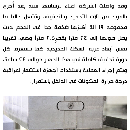
وقد واصلت الشركة اغناء ترسانتها سنة بعد أُخرى
بالمزيد من آلات التجميد والتجفيف، وتشغل حاليا ما
مجموعه ١٩ آلة أكبرُها ضخمة جدا في الحجم حيث
يصل طولها إلى ٢٤ مترا بقطرٍ٢.٥ متراً وهي، تقريبا
نفس أبعاد عربة السكك الحديدية كما تستغرق كل
دورة تجفيف كاملة في هذا الجهاز حوالي ٢٤ ساعة،
ويتم إجراء العملية باستخدام أجهزة استشعار لمراقبة
درجة حرارة المكونات في الداخل باستمرار.