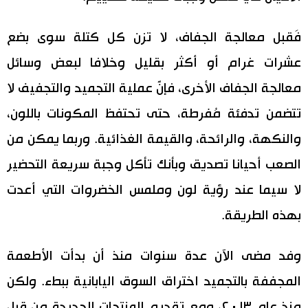
فَقبل معالجة الجفاف، لا تزن كل كتلة سوى بضع
عشرات غرام أو أكثر بقليل وخلافا لبعض وسائل
معالجة الجفاف الأخرى، فإنَّ عملية التجميد والتجفيف لا
تتضمن تدفئة مُفرطة، حتى تحتفظ المكونات باللون،
والنكهة، والرائحة، والقيمة الغذائية. وربما يمكن من
الصعب أحيانا تصديق وبأنك تأكل وجبة سريعة التحضير
لا سيما عند رؤية لون وملمس الخضروات التي أعدت
بهذه الطريقة.
وفد مضى الآن عدة سنوات منذ أن بدأت الأطعمة
المجففة بالتجميد اختراق السوق اليابانية ببطء. ولكن
منذ عام ٢٠١٣، ومع تقديم المنتجات الجديدة من قبل