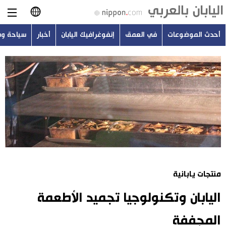
أحدث الموضوعات
في العمق
إنفوغرافيك اليابان
أخبار
سياحة و
日本語
English
简体字
أحدث الموضوعات
繁體字
في العمق
Français
إنفوغرافيك اليابان
Español
منتجات يابانية
أخبار
Русский
اليابان وتكنولوجيا تجميد الأطعمة
سياحة وسفر
المجففة