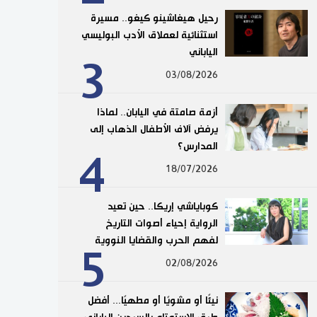
رحيل هيغاشينو كيغو.. مسيرة
استثنائية لعملاق الأدب البوليسي
الياباني
3
03/08/2026
أزمة صامتة في اليابان.. لماذا
يرفض آلاف الأطفال الذهاب إلى
المدارس؟
4
18/07/2026
كوباياشي إريكا.. حين تعيد
الرواية إحياء أصوات التاريخ
لفهم الحرب والقضايا النووية
5
02/08/2026
نيئًا أو مشويًا أو مطهيًا... أفضل