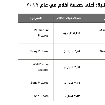
بية: أعلى خمسة أفلام في عام ٢٠١٢
عائدات شباك التذاكر
الموزعون
Paramount
Miss
٥٫٣٨ مليار ين
Pictures
Resi
٣٫٨١ مليار ين
Sony Pictures
Walt Disney
٣٫٦١ مليار ين
Studios
٣٫١٦ مليار ين
Sony Pictures
٣٫١٣ مليار ين
Tōhō-Tōwa