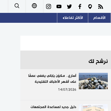
الأقسام
الأكثر تفاعلا
日本語
صور
اللغة اليابانية
English
أشخاص
موسوعة اليابان
简体字
تجارب وآراء
هو وهي
繁體字
نرشح لك
سياسة
المطبخ الياباني
Français
أساري.. مكوّن ياباني يضفي عمقًا
اقتصاد
على أشهر الأطباق التقليدية
Español
14/07/2026
مجتمع
Русский
ثقافة
دليل جديد لمساعدة المجتمعات