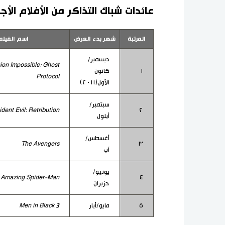
عائدات شباك التذاكر من الأفلام الأجن
المرتبة
شهر بدء العرض
اسم الفيلم
ديسمبر/
ion Impossible: Ghost
١
كانون
Protocol
الأول(٢٠١١)
سبتمبر/
dent Evil: Retribution
٢
أيلول
أغسطس/
The Avengers
٣
آب
يونيو/
Amazing Spider-Man
٤
حزيران
٥
مايو/أيار
Men in Black 3