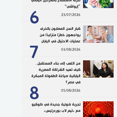
طرق الاستمتاع بالسردين الياباني
”إيواشي“
6
23/07/2026
كبار السن المصابون بالخرف
يواجهون خطرًا متزايدًا من
عمليات الاحتيال في اليابان
7
03/08/2026
من اللعب إلى بناء المستقبل..
كيف تعيد الشراكة المصرية
اليابانية صياغة الطفولة المبكرة
في مصر؟
8
05/08/2026
تجربة ضوئية جديدة في طوكيو
مع «تيم لاب بوردرليس»