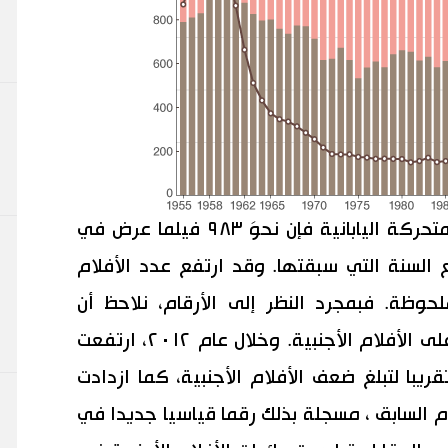
وفقا لإحصاءات جمعية إنتاج الأفلام المتحركة اليابانية فإن نحوَ ٩٨٣ فيلما عرض في
رنة مع السنة التي سبقتها. وقد ارتفع عدد الأفلام
حوظة. فبمجرد النظر إلى الأرقام، نلاحظ أن
الأفلام اليابانية تبدي علامات تفوقها على الأفلام الأجنبية. وخلال عام ٢٠١٢، ارتفعت
 تقريبا لتبلغ ضعف الأفلام الأجنبية، كما ازدادت
 اليابانية بـ٢٨٫٨٪ عن العام السابق ، مسجلة بذلك رقما قياسيا جديدا في