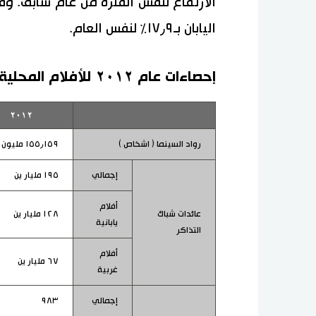
الارتفاع لنفس الفترة من عام سابق. وفي
اليابان بـ١٧٫٩٪ لنفس العام.
إحصاءات عام ٢٠١٢ للأفلام المحلية
٢٠١٢
رواد السينما ( اشخاص )
١٥٥٫١٥٩ مليون
إجمالي
١٩٥ مليار ين
أفلام
عائدات شباك
١٢٨ مليار ين
يابانية
التذاكر
أفلام
٦٧ مليار ين
غربية
إجمالي
٩٨٣