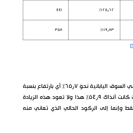
٤٤١
١٢٥٫٦٢٪
٣٥٨
١١٩٫٨٣٪
بلغت نسبة الأفلام اليابانية عام ٢٠١٢ في السوق اليابانية نحوَ ٦٥٫٧٪ أي بارتفاع بنسبة
أكثر من ١٠٪ عن العام الذي سبقه حيث كانت آنذاك ٥٤٫٩٪ هذا ولا تعود هذه الزيادة
فقط وإنما إلى الركود الحالي الذي تعاني منه