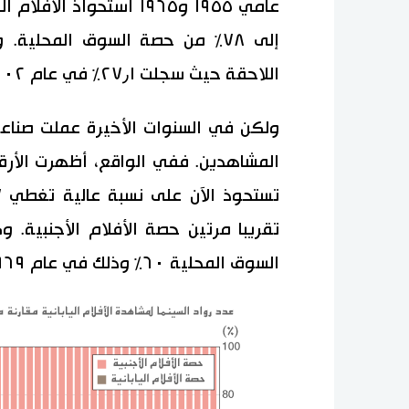
عامي ١٩٥٥ و١٩٦٥ استحوا
إلى ٧٨٪ من حصة السوق المحلي
اللاحقة حيث سجلت ٢٧٫١٪ في عام ٢٠٠٢.
ولكن في السنوات الأخيرة عملت صناعة 
تقريبا مرتين حصة الأفلام الأجنبية. و
السوق المحلية ٦٠٪ وذلك في عام ١٩٦٩ أي قبل أكثر من ٤٠ عاما.