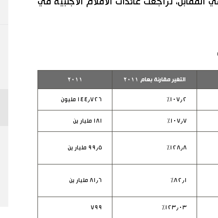
 المقابل، تراجعت عائدات الأفلام الأجنبية في
التغير مقارنة بعام ٢٠١١
٢٠١١
١٠٧٫٢٪
١٤٤٫٧٢٦ مليون
١٠٧٫٧٪
١٨١ مليار ين
١٢٨٫٨٪
٩٩٫٥ مليار ين
٨٢٫١٪
٨١٫٦ مليار ين
٧٩٩
١٢٣٫٠٣٪