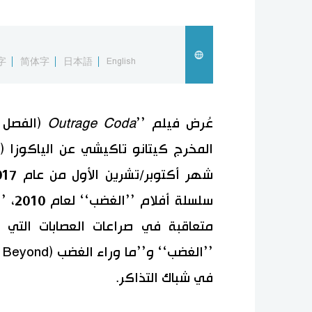
字
简体字
日本語
English
عُرض فيلم ’’
Outrage Coda
(الفصل ا
المخرج كيتانو تاكيشي عن الياكوزا (الم
سلسلة
متعاقبة في صراعات العصابات التي 
في شباك التذاكر.