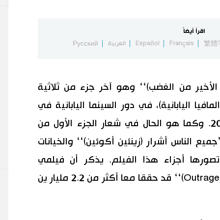
اقرأ أيضاً
繁體
Français
Español
العربية
Русский
لأخير من الغضب)‘‘ وهو آخر جزء من ثلاثية
افيا اليابانية)، في دور السينما اليابانية في
شهر أكتوبر/تشرين الأول من عام 2017. وكما هو الحال في شعار الجزء الأول من
 أفلام ’’الغضب‘‘ لعام 2010، ’’جميع الناس أشرار (زينئين أكوئين)‘‘ والخيانات
تصورها أجزاء هذا الفيلم. يذكر أن فيلمي
’’الغضب‘‘ و’’ما وراء الغضب (Outrage Beyond)‘‘ قد حققا معا أكثر من 2.2 مليار ين