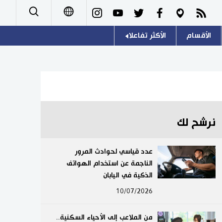
الأقسام
الأكثر تفاعلا
日本語
صور
اللغة اليابانية
English
أشخاص
موسوعة اليابان
简体字
تجارب وآراء
هو وهي
繁體字
نرشح لك
سياسة
المطبخ الياباني
Français
عدد قياسي لحوادث المرور
اقتصاد
الناجمة عن استخدام الهواتف
Español
الذكية في اليابان
مجتمع
Русский
10/07/2026
ثقافة
من الملاعب إلى الأحياء السكنية..