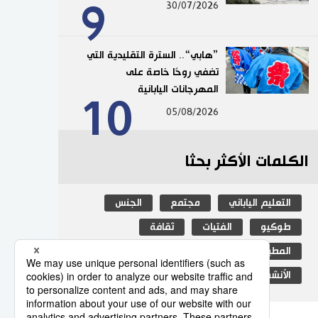
9
30/07/2026
”هابي“.. السترة التقليدية التي
تضفي روحًا خاصة على
المهرجانات اليابانية
10
05/08/2026
الكلمات الأكثر بحثا
التعليم الياباني
مجتمع
الجنس
طوكيو
الفتيات
ثقافة
المطبخ الياباني
اليابان
جيجي برس
الأنشطة