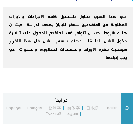
اليابان في فيديو
في هذا التقرير نتناول بالتفصيل كافة الإجراءات والأوراق
المطلوبة من المتقدمين للسفر لليابان بهدف الدراسة، حيث أن
مانغا وأنيمي
هناك شروط يجب أن تتوافر في المتقدم للحصول على تأشيرة
دخول اليابان. إذا كنت مهتم بالسفر لليابان فإن هذا التقرير
علوم وتكنولوجيا
سيعطيك فكرة الأوراق والمستندات المطلوبة، والخطوات التي
يجب إتباعها.
الأقسام
صور
الأكثر تفاعلا
أشخاص
اللغة اليابانية
تواصل معنا
اقرأ أيضاً
Español
Français
繁體字
简体字
日本語
English
تجارب وآراء
موسوعة اليابان
العربية
Русский
سياسة
هو وهي