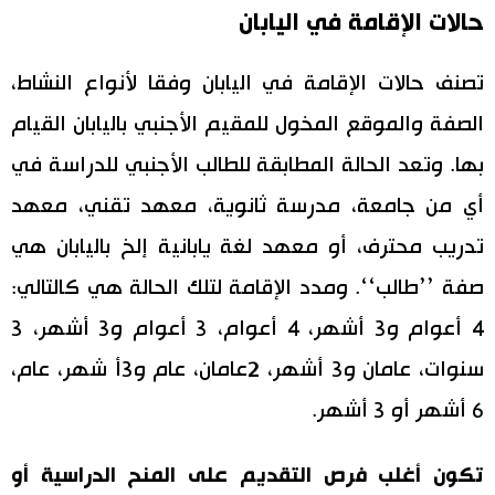
حالات الإقامة في اليابان
اقتصاد
المطبخ الياباني
تصنف حالات الإقامة في اليابان وفقا لأنواع النشاط،
مجتمع
الصفة والموقع المخول للمقيم الأجنبي باليابان القيام
بها. وتعد الحالة المطابقة للطالب الأجنبي للدراسة في
ثقافة
أي من جامعة، مدرسة ثانوية، معهد تقني، معهد
لايف ستايل
تدريب محترف، أو معهد لغة يابانية إلخ باليابان هي
صفة ’’طالب‘‘. ومدد الإقامة لتلك الحالة هي كالتالي:
طوكيو
4 أعوام و3 أشهر، 4 أعوام، 3 أعوام و3 أشهر، 3
إعلان
سنوات، عامان و3 أشهر، 2عامان، عام و3أ شهر، عام،
6 أشهر أو 3 أشهر.
تكون أغلب فرص التقديم على المنح الدراسية أو