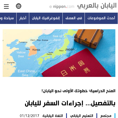
أحدث الموضوعات
في العمق
إنفوغرافيك اليابان
أخبار
سياحة و
日本語
English
简体字
أحدث الموضوعات
繁體字
في العمق
Français
إنفوغرافيك اليابان
Español
المنح الدراسية: خطوتك الأولى نحو اليابان!
أخبار
Русский
بالتفصيل... إجراءات السفر لليابان
سياحة وسفر
مجتمع
التعليم الياباني
اللغة اليابانية
01/12/2017