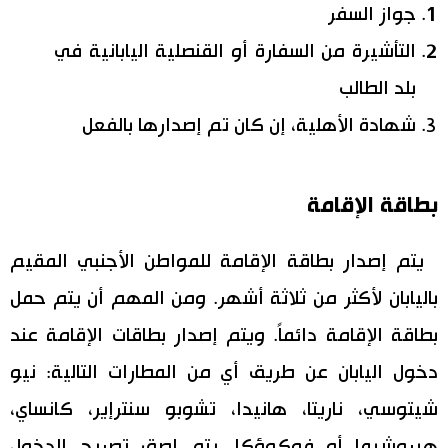
جواز السفر
التأشيرة من السفارة أو القنصلية اليابانية في
بلد الطالب
شهادة الأهلية، إن كان تم إصدارها بالفعل
بطاقة الإقامة
يتم إصدار بطاقة الإقامة للمواطن الأجنبي المقيم
باليابان لأكثر من ثلاثة أشهر. ومن المهم أن يتم حمل
بطاقة الإقامة دائماً. ويتم إصدار بطاقات الإقامة عند
دخول اليابان عن طريق أي من المطارات التالية: نيو
شيتوسي، ناريتا، هانيدا، تشوبو سنترإير، كانساي،
هيروشيما أو فوكوؤكا. يتم لصق تصريح الدخول