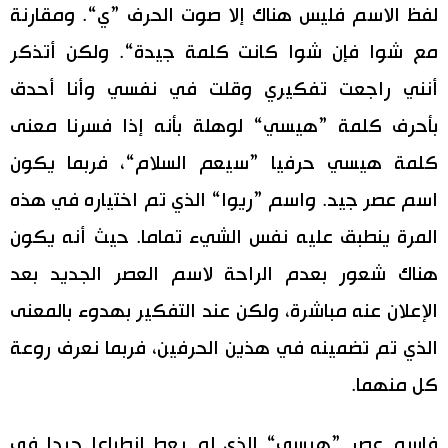
لفظ الاسم فليس هناك إلا صوت الحرف ”ي“. ومقارنة
مع شوا فإن شوا كانت كلمة جيدة“. ولكن أتذكر
أنني راجعت تفكيري وقلت في نفسي وأنا أحدق
بأحرف كلمة ”هيسي“ لوهلة بأنه إذا فسرنا معنى
كلمة هيسي حرفيا ”سيعم السلام“، فربما يكون
اسم عصر جيد. واسم ”ريوا“ الذي تم اختياره في هذه
المرة ينطبق عليه نفس الشيء تماما. حيث أنه يكون
هناك شعور بعدم الراحة لاسم العصر الجديد بعد
الإعلان عنه مباشرة، ولكن عند التفكير بهدوء بالمعنى
الذي تم تضمينه في هذين الحرفين، فربما نعرف روعة
كل منهما.
فاسم عصر ”هيسي“ الذي لم يعطِ انطباعا جيدا في