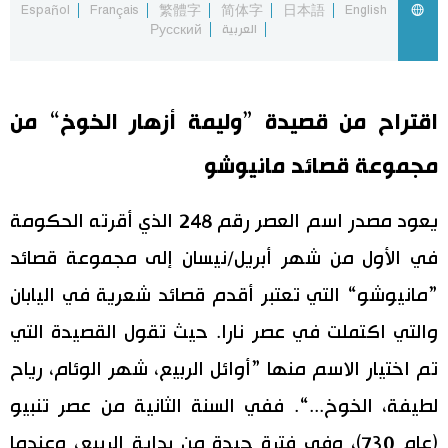
Español
Français
繁體字
简体字
日本語
English
العربية
Русский
اقتصاد
المطبخ الياباني
مجتمع
اقتراح من قصيدة ”وليمة أزهار الخوخ“ من
ثقافة
مجموعة قصائد مانيوشو
لايف ستايل
يعود مصدر اسم العصر رقم 248 الذي أقرته الحكومة
في الأول من شهر أبريل/نيسان إلى مجموعة قصائد
طوكيو
”مانيوشو“ التي تعتبر أقدم قصائد شعرية في اليابان
إعلان
والتي اكتملت في عصر نارا. حيث تقول القصيدة التي
تم اختيار الاسم منها ”أوائل الربيع، شهر الوئام، رياح
لطيفة، الخوخ...“. ففي السنة الثانية من عصر تنبيو
(عام 730)، وفي فترة جيدة من بداية الربيع، وعندما