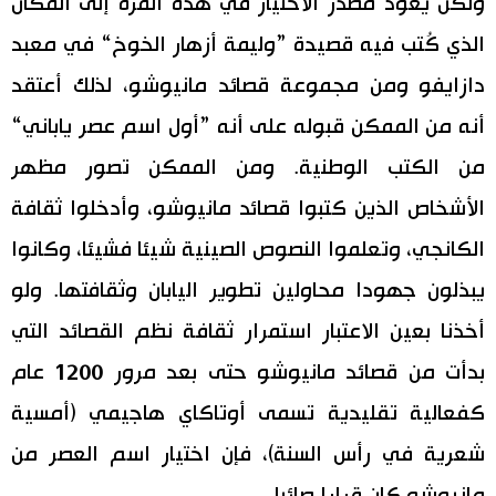
ولكن يعود مصدر الاختيار في هذه المرة إلى المكان
الذي كُتب فيه قصيدة ”وليمة أزهار الخوخ“ في معبد
دازايفو ومن مجموعة قصائد مانيوشو، لذلك أعتقد
أنه من الممكن قبوله على أنه ”أول اسم عصر ياباني“
من الكتب الوطنية. ومن الممكن تصور مظهر
الأشخاص الذين كتبوا قصائد مانيوشو، وأدخلوا ثقافة
الكانجي، وتعلموا النصوص الصينية شيئا فشيئا، وكانوا
يبذلون جهودا محاولين تطوير اليابان وثقافتها. ولو
أخذنا بعين الاعتبار استمرار ثقافة نظم القصائد التي
بدأت من قصائد مانيوشو حتى بعد مرور 1200 عام
كفعالية تقليدية تسمى أوتاكاي هاجيمي (أمسية
شعرية في رأس السنة)، فإن اختيار اسم العصر من
مانيوشو كان قرارا صائبا.