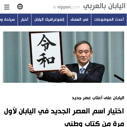
أحدث الموضوعات
في العمق
إنفوغرافيك اليابان
أخبار
سياحة و
日本語
English
简体字
أحدث الموضوعات
繁體字
في العمق
Français
إنفوغرافيك اليابان
Español
اليابان على أعتاب عصر جديد
أخبار
Русский
اختيار اسم العصر الجديد في اليابان لأول
سياحة وسفر
مرة من كتاب وطني