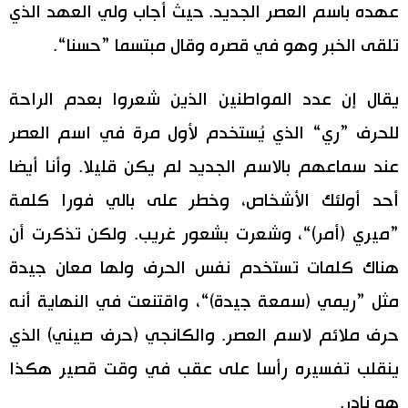
عهده باسم العصر الجديد. حيث أجاب ولي العهد الذي
تلقى الخبر وهو في قصره وقال مبتسما ”حسنا“.
يقال إن عدد المواطنين الذين شعروا بعدم الراحة
للحرف ”ري“ الذي يُستخدم لأول مرة في اسم العصر
عند سماعهم بالاسم الجديد لم يكن قليلا. وأنا أيضا
أحد أولئك الأشخاص، وخطر على بالي فورا كلمة
”ميري (أمر)“، وشعرت بشعور غريب. ولكن تذكرت أن
هناك كلمات تستخدم نفس الحرف ولها معان جيدة
مثل ”ريمي (سمعة جيدة)“، واقتنعت في النهاية أنه
حرف ملائم لاسم العصر. والكانجي (حرف صيني) الذي
ينقلب تفسيره رأسا على عقب في وقت قصير هكذا
هو نادر.