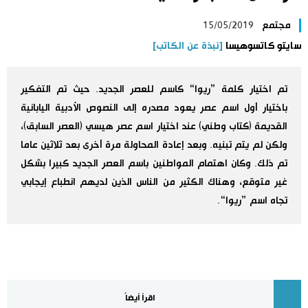
اليابان في فيديو
مجتمع
15/05/2019
سايتو كاتسوهيسا
[نبذة عن الكاتب]
مانغا وأنيمي
تم اختيار كلمة ”ريوا“ كاسم للعصر الجديد. حيث تم التفكير
علوم وتكنولوجيا
باختيار أول اسم عصر يعود مصدره إلى النصوص الأدبية اليابانية
القديمة (كتاب وطني) عند اختيار اسم عصر هيسي (العصر السابق)،
الأقسام
ولكن لم يتم تبنيه. وبعد إعادة المحاولة مرة أخرى بعد ثلاثين عاما
تم ذلك. وكان اهتمام المواطنين باسم العصر الجديد كبيرا بشكل
صور
الأكثر تفاعلا
غير متوقع، وهناك الكثير من الناس الذين لديهم انطباع إيجابي
تجاه اسم ”ريوا“.
أشخاص
اللغة اليابانية
تواصل معنا
تجارب وآراء
موسوعة اليابان
سياسة
هو وهي
اقرأ أيضاً