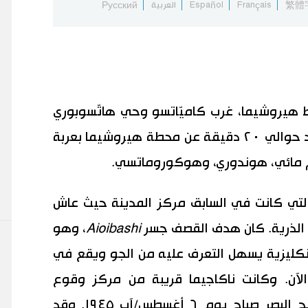
繁體
Français
Español
العربية
Русский
 هيروشيما، غرب كاميّاتسو وحي هاتّسوبوري
وهما المنطقتان الإدارية والتجارية. تبعد حوالي ٢٠ دقيقة عن محطة هيروشيما بعربة
وم مائي، هوندوري، وهوكوروماتسي.
لتي كانت في السابق مركز المدينة حيث عاش
Aioibashi
، وهو
شكل حرف T باللغة الإنكليزية يسهل التعرف عليه من الجو ويقع في
لآن. وكانت ناكاجيما قريبة من مركز وقوع
الانفجار لذلك فقد دمرت تماما في لمح البصر صباح يوم ٦ أغسطس/آب ١٩٤٥. وقد