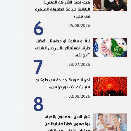
كيف تعيد الشراكة المصرية
اليابانية صياغة الطفولة المبكرة
في مصر؟
6
05/08/2026
نيئًا أو مشويًا أو مطهيًا... أفضل
طرق الاستمتاع بالسردين الياباني
”إيواشي“
7
23/07/2026
تجربة ضوئية جديدة في طوكيو
مع «تيم لاب بوردرليس»
8
02/08/2026
كبار السن المصابون بالخرف
يواجهون خطرًا متزايدًا من
عمليات الاحتيال في اليابان