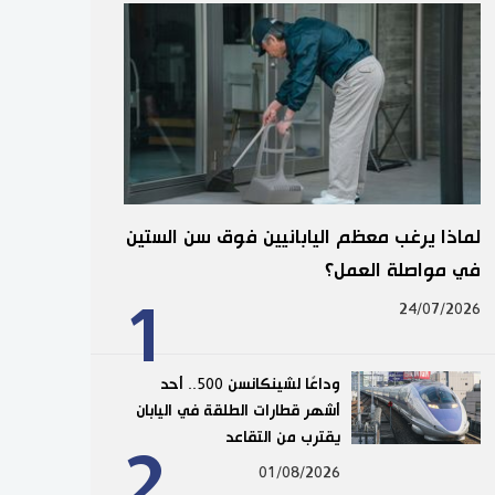
لماذا يرغب معظم اليابانيين فوق سن الستين
في مواصلة العمل؟
1
24/07/2026
وداعًا لشينكانسن 500.. أحد
أشهر قطارات الطلقة في اليابان
يقترب من التقاعد
2
01/08/2026