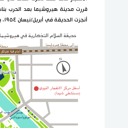
قررت مدينة هيروشيما بعد الحرب بنا
أنجزت الحديقة في أبريل/نيسان ١٩٥٤، بمساحة إجمالية قدرها ١٢٢٠٠٠ متر مربع.