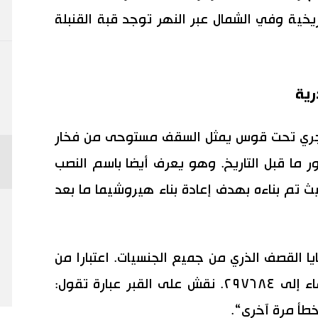
يخية وفي الشمال عبر النهر توجد قبة القنبلة
جري تحت قوس يمثل السقف مستوحى من فخار
 ما قبل التاريخ. وهو يعرف أيضا باسم النصب
ث تم بناءه بهدف إعادة بناء هيروشيما ما بعد
 القصف الذري من جميع الجنسيات. اعتبارا من
٦ أغسطس/ آب ٢٠١٥ وصل عدد الأسماء إلى ٢٩٧٦٨٤. نقش على القبر عبارة تقول:
خطأ مرة آخرى“.