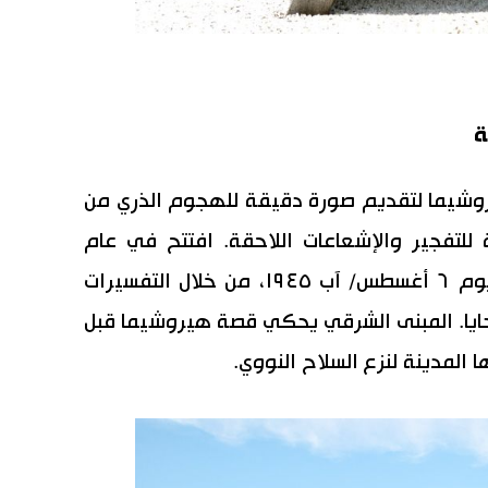
روشيما لتقديم صورة دقيقة للهجوم الذري من
ة للتفجير والإشعاعات اللاحقة. افتتح في عام
١٩٥٠. المبنى الرئيسي ينقل ما حدث يوم ٦ أغسطس/ آب ١٩٤٥، من خلال التفسيرات
حايا. المبنى الشرقي يحكي قصة هيروشيما قبل
 المدينة لنزع السلاح النووي.