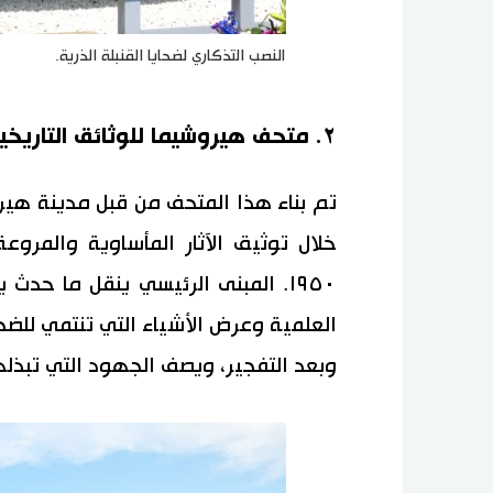
النصب التذكاري لضحايا القنبلة الذرية.
٢. متحف هيروشيما للوثائق التاريخية
تم بناء هذا المتحف من قبل مدينة هي
خلال توثيق الآثار المأساوية والمروع
العلمية وعرض الأشياء التي تنتمي للض
وبعد التفجير، ويصف الجهود التي تبذلها