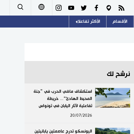
الأقسام
الأكثر تفاعلا
日本語
صور
اللغة اليابانية
English
أشخاص
موسوعة اليابان
简体字
تجارب وآراء
هو وهي
繁體字
نرشح لك
سياسة
المطبخ الياباني
Français
استكشاف ماضي الحرب في ”جنة
اقتصاد
المحيط الهادئ“... خريطة
Español
تفاعلية لآثار اليابان في تونواس
مجتمع
Русский
20/07/2026
ثقافة
اليونسكو تدرج عاصمتين يابانيتين