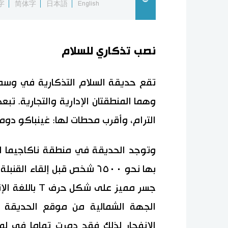
字
简体字
日本語
English
نصب تذكاري للسلام
تقع حديقة السلام التذكارية في وسط
الترام، وأقرب محطات لها: غينباكو د
وتوجد الحديقة في منطقة ناكاجيما ا
بها نحو ٦٥٠٠ شخص قبل إلقاء القنبلة الذرية. كان هدف القصف جسر
جسر مميز على 
الجهة الشمالية من موقع الحديقة ا