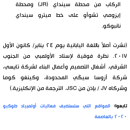
الركاب من محطة سينداي (JR) ومحطة
إيزومي تشوأو على خط ميترو سينداي
نانبوكو.
(نشرت أصلاً باللغة اليابانية يوم ٢٤ يناير/ كانون الأول
٢٠١٧. نظرة فوقية لإستاد الأولمبي من الجنوب
الشرقي. أشغال التصميم وأعمال البناء لشركة تايسي،
شركة أزوسا سيكّي المحدودة، وكينغو كوما
وشركاه JV / بإذن من JSC. الترجمة من الإنكليزية.)
تابعوا:
المواقع التي ستستضيف فعاليات أولمبياد طوكيو
٢٠٢٠ بالعاصمة