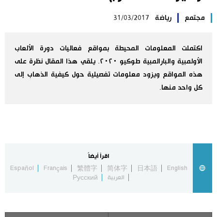
اليابان في فيديو
مجتمع
رياضة
31/03/2017
مانغا وأنيمي
اكتملت المعلومات المحيطة بمواقع فعاليات دورة الألعاب
الأولمبية والبارالمبية طوكيو ٢٠٢٠. يلقي هذا المقال نظرة على
علوم وتكنولوجيا
هذه المواقع ويزود معلومات تفصيلية حول كيفية الذهاب إلى
كل واحد منها.
الأقسام
صور
الأكثر تفاعلا
أشخاص
اللغة اليابانية
تواصل معنا
اقرأ أيضاً
Español
Français
繁體字
简体字
日本語
English
العربية
Русский
تجارب وآراء
موسوعة اليابان
سياسة
هو وهي