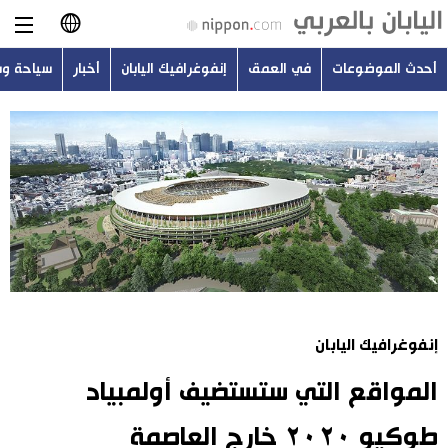
أحدث الموضوعات
في العمق
إنفوغرافيك اليابان
أخبار
سياحة و
日本語
English
简体字
أحدث الموضوعات
繁體字
في العمق
Français
إنفوغرافيك اليابان
Español
إنفوغرافيك اليابان
أخبار
Русский
المواقع التي ستستضيف أولمبياد
سياحة وسفر
طوكيو ٢٠٢٠ خارج العاصمة