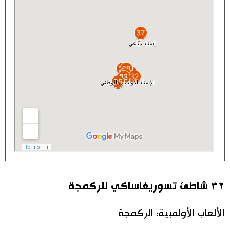
٣٢ شاطئ تسوريغاساكي للركمجة
الألعاب الأولمبية: الركمجة