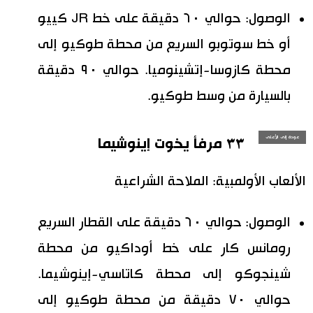
الوصول: حوالي ٦٠ دقيقة على خط JR كييو
أو خط سوتوبو السريع من محطة طوكيو إلى
محطة كازوسا-إتشينوميا. حوالي ٩٠ دقيقة
بالسيارة من وسط طوكيو.
عودة إلى الأعلى
٣٣ مرفأ يخوت إينوشيما
الألعاب الأولمبية: الملاحة الشراعية
الوصول: حوالي ٦٠ دقيقة على القطار السريع
رومانس كار على خط أوداكيو من محطة
شينجوكو إلى محطة كاتاسي-إينوشيما.
حوالي ٧٠ دقيقة من محطة طوكيو إلى