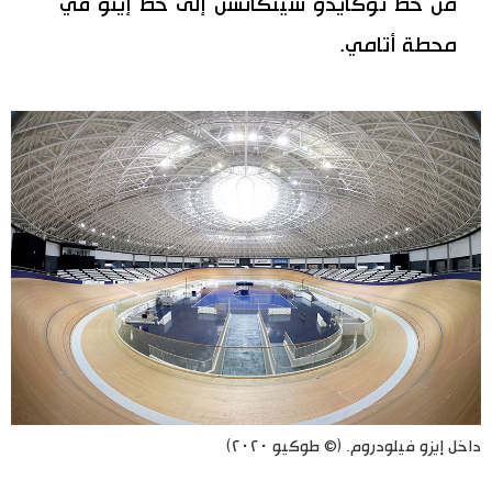
من خط توكايدو شينكانسن إلى خط إيتو في
محطة أتامي.
داخل إيزو فيلودروم. (© طوكيو ٢٠٢٠)