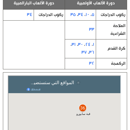
دورة الألعاب الأولمبية
دورة الألعاب البارالمبية
اقتصاد
المطبخ الياباني
ركوب الدراجات
٥
،
١٠
،
٣٤
،
٣٥
ركوب الدراجات
٣٤
الملاحة
مجتمع
٣٣
الشراعية
ثقافة
،
٣١
،
٣٠
،
٢٤
،
١
كرة القدم
٣٧
،
٣٦
لايف ستايل
الركمجة
٣٢
طوكيو
إعلان