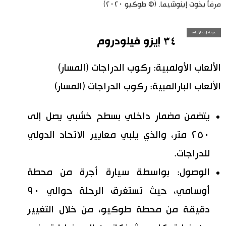
مرفأ يخوت إينوشيما. (© طوكيو ٢٠٢٠)
عودة إلى الأعلى
٣٤ إيزو فيلودروم
الألعاب الأولمبية: ركوب الدراجات (المسار)
الألعاب البارالمبية: ركوب الدراجات (المسار)
يتضمن مضمار داخلي بسطح خشبي يصل إلى
٢٥٠ متر، والذي يلبي معايير الاتحاد الدولي
للدراجات.
الوصول: بواسطة سيارة أجرة من محطة
أوسامي، حيث تستغرق الرحلة حوالي ٩٠
دقيقة من محطة طوكيو، من خلال التغيير