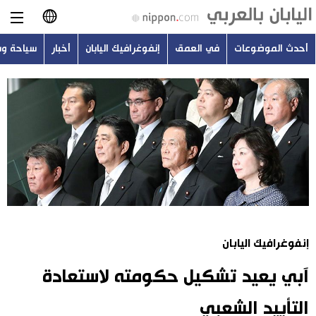
أحدث الموضوعات
في العمق
إنفوغرافيك اليابان
أخبار
سياحة و
日本語
English
简体字
أحدث الموضوعات
繁體字
في العمق
Français
إنفوغرافيك اليابان
Español
إنفوغرافيك اليابان
أخبار
Русский
آبي يعيد تشكيل حكومته لاستعادة
سياحة وسفر
التأييد الشعبي