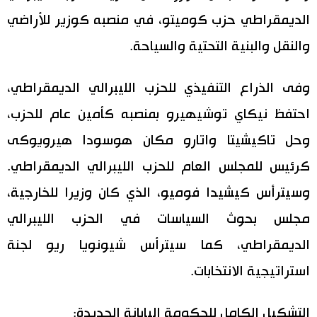
الديمقراطي حزب كوميتو، في منصبه كوزير للأراضي
والنقل والبنية التحتية والسياحة.
وفى الذراع التنفيذي للحزب الليبرالي الديمقراطي،
احتفظ نيكاي توشيهيرو بمنصبه كأمين عام للحزب،
وحل تاكيشيتا واتارو مكان هوسودا هيرويوكى
كرئيس للمجلس العام للحزب الليبرالي الديمقراطي.
وسيترأس كيشيدا فوميو، الذي كان وزيرا للخارجية،
مجلس بحوث السياسات في الحزب الليبرالي
الديمقراطي، كما سيترأس شيونويا ريو لجنة
استراتيجية الانتخابات.
التشكيل الكامل للحكومة اليابانة الجديدة: