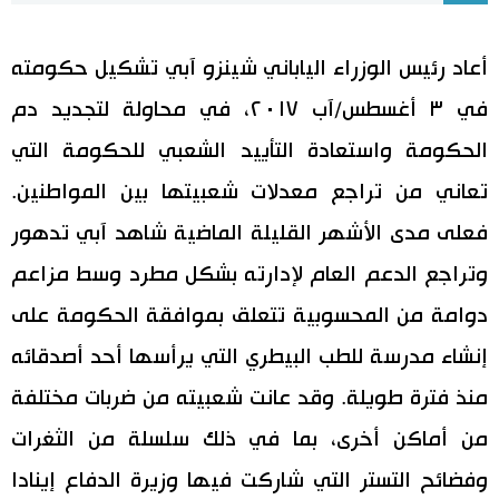
اقتصاد
المطبخ الياباني
أعاد رئيس الوزراء الياباني شينزو آبي تشكيل حكومته
في ٣ أغسطس/آب ٢٠١٧، في محاولة لتجديد دم
مجتمع
الحكومة واستعادة التأييد الشعبي للحكومة التي
ثقافة
تعاني من تراجع معدلات شعبيتها بين المواطنين.
فعلى مدى الأشهر القليلة الماضية شاهد آبي تدهور
لايف ستايل
وتراجع الدعم العام لإدارته بشكل مطرد وسط مزاعم
طوكيو
دوامة من المحسوبية تتعلق بموافقة الحكومة على
إنشاء مدرسة للطب البيطري التي يرأسها أحد أصدقائه
إعلان
منذ فترة طويلة. وقد عانت شعبيته من ضربات مختلفة
من أماكن أخرى، بما في ذلك سلسلة من الثغرات
وفضائح التستر التي شاركت فيها وزيرة الدفاع إينادا