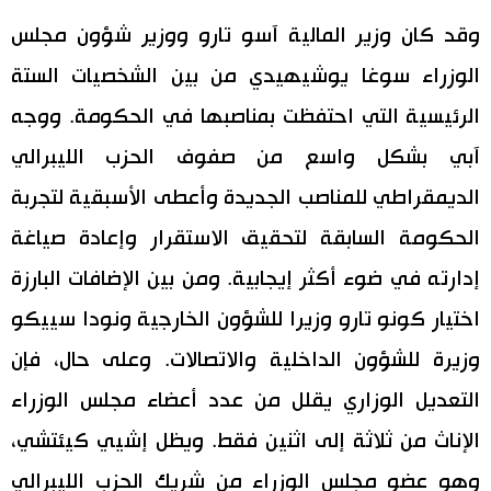
وقد كان وزير المالية آسو تارو ووزير شؤون مجلس
الوزراء سوغا يوشيهيدي من بين الشخصيات الستة
الرئيسية التي احتفظت بمناصبها في الحكومة. ووجه
آبي بشكل واسع من صفوف الحزب الليبرالي
الديمقراطي للمناصب الجديدة وأعطى الأسبقية لتجربة
الحكومة السابقة لتحقيق الاستقرار وإعادة صياغة
إدارته في ضوء أكثر إيجابية. ومن بين الإضافات البارزة
اختيار كونو تارو وزيرا للشؤون الخارجية ونودا سييكو
وزيرة للشؤون الداخلية والاتصالات. وعلى حال، فإن
التعديل الوزاري يقلل من عدد أعضاء مجلس الوزراء
الإناث من ثلاثة إلى اثنين فقط. ويظل إشيي كيئتشي،
وهو عضو مجلس الوزراء من شريك الحزب الليبرالي