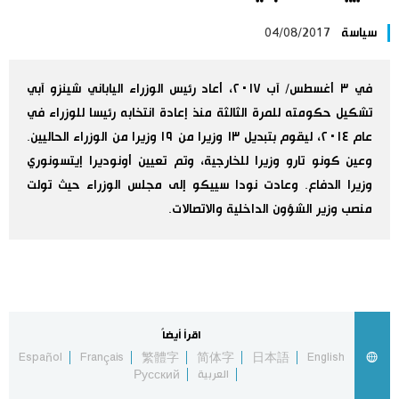
اليابان في فيديو
سياسة
04/08/2017
مانغا وأنيمي
في ٣ أغسطس/ آب ٢٠١٧، أعاد رئيس الوزراء الياباني شينزو آبي
تشكيل حكومته للمرة الثالثة منذ إعادة انتخابه رئيسا للوزراء في
علوم وتكنولوجيا
عام ٢٠١٤، ليقوم بتبديل ١٣ وزيرا من ١٩ وزيرا من الوزراء الحاليين.
وعين كونو تارو وزيرا للخارجية، وتم تعيين أونوديرا إيتسونوري
الأقسام
وزيرا الدفاع. وعادت نودا سييكو إلى مجلس الوزراء حيث تولت
منصب وزير الشؤون الداخلية والاتصالات.
صور
الأكثر تفاعلا
أشخاص
اللغة اليابانية
تواصل معنا
تجارب وآراء
موسوعة اليابان
اقرأ أيضاً
Español
Français
繁體字
简体字
日本語
English
العربية
Русский
سياسة
هو وهي