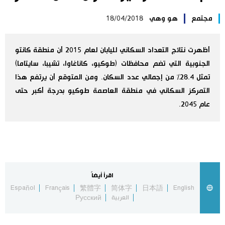
اليابان في فيديو
مجتمع
هو وهي
18/04/2018
مانغا وأنيمي
أظهرت نتائج التعداد السكاني لليابان لعام 2015 أن منطقة كانتو
الجنوبية التي تضم محافظات (طوكيو، كاناغاوا، تشيبا، سايتاما)
علوم وتكنولوجيا
تمثل 28.4% من إجمالي عدد السكان. ومن المتوقع أن يرتفع هذا
التمركز السكاني في منطقة العاصمة طوكيو بدرجة أكبر حتى
الأقسام
عام 2045.
صور
الأكثر تفاعلا
أشخاص
اللغة اليابانية
تواصل معنا
اقرأ أيضاً
تجارب وآراء
Español
Français
繁體字
简体字
日本語
English
موسوعة اليابان
العربية
Русский
سياسة
هو وهي