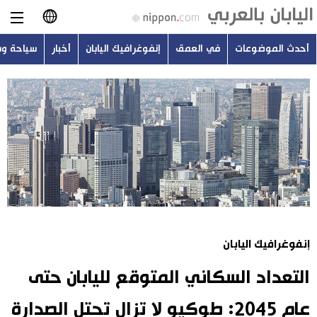
أحدث الموضوعات
في العمق
إنفوغرافيك اليابان
أخبار
سياحة و
日本語
English
简体字
أحدث الموضوعات
繁體字
في العمق
Français
إنفوغرافيك اليابان
Español
إنفوغرافيك اليابان
أخبار
Русский
التعداد السكاني المتوقع لليابان حتى
سياحة وسفر
عام 2045: طوكيو لا تزال تحتل الصدارة