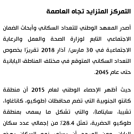
التمركز المتزايد تجاه العاصمة
اقتصاد
المطبخ الياباني
أصدر المعهد الوطني للتعداد السكاني وأبحاث الضمان
مجتمع
الاجتماعي التابع لوزارة الصحة والعمل والرعاية
ثقافة
الاجتماعية في 30 مارس/ آذار 2018 تقريرًا بخصوص
التعداد السكاني المتوقع في مختلف المناطق اليابانية
لايف ستايل
حتى عام 2045.
طوكيو
حيث أظهر الإحصاء الوطني لعام 2015 أن منطقة
إعلان
كانتو الجنوبية التي تضم محافظات (طوكيو، كاناغاوا،
تشيبا، سايتاما)، والتي تشكل ما يسمى بمنطقة
طوكيو الحضرية، تمثل 28.4% من إجمالي عدد سكان