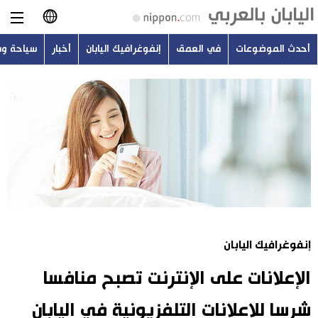
أحدث الموضوعات
في العمق
إنفوغرافيك اليابان
أخبار
سياحة و
日本語
English
简体字
أحدث الموضوعات
繁體字
في العمق
Français
إنفوغرافيك اليابان
Español
إنفوغرافيك اليابان
أخبار
Русский
الإعلانات على الإنترنت تصبح منافسا
سياحة وسفر
شرسا للإعلانات التلفزيونية في اليابان