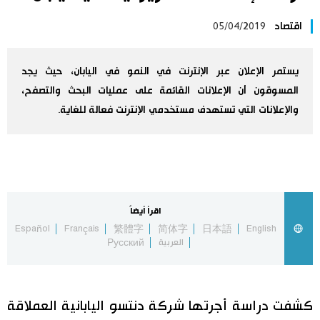
اليابان في فيديو
اقتصاد
05/04/2019
مانغا وأنيمي
يستمر الإعلان عبر الإنترنت في النمو في اليابان، حيث يجد
المسوقون أن الإعلانات القائمة على عمليات البحث والتصفح،
علوم وتكنولوجيا
والإعلانات التي تستهدف مستخدمي الإنترنت فعالة للغاية.
الأقسام
صور
الأكثر تفاعلا
اقرأ أيضاً
أشخاص
اللغة اليابانية
Español
Français
繁體字
简体字
日本語
English
تواصل معنا
العربية
Русский
تجارب وآراء
موسوعة اليابان
كشفت دراسة أجرتها شركة دنتسو اليابانية العملاقة
سياسة
هو وهي