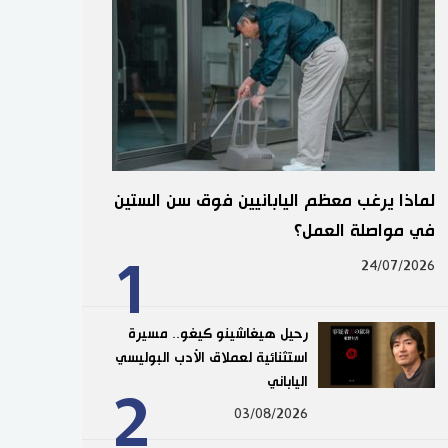
لماذا يرغب معظم اليابانيين فوق سن الستين
في مواصلة العمل؟
1
24/07/2026
رحيل هيغاشينو كيغو.. مسيرة
استثنائية لعملاق الأدب البوليسي
الياباني
2
03/08/2026