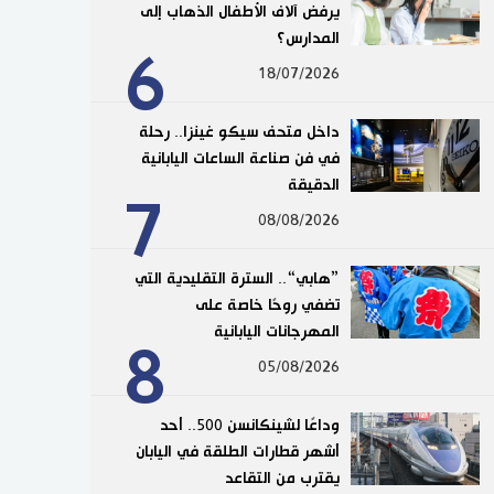
يرفض آلاف الأطفال الذهاب إلى
المدارس؟
6
18/07/2026
داخل متحف سيكو غينزا.. رحلة
في فن صناعة الساعات اليابانية
الدقيقة
7
08/08/2026
”هابي“.. السترة التقليدية التي
تضفي روحًا خاصة على
المهرجانات اليابانية
8
05/08/2026
وداعًا لشينكانسن 500.. أحد
أشهر قطارات الطلقة في اليابان
يقترب من التقاعد