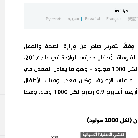
اقرأ أيضاً
繁體
Français
Español
العربية
Русский
. وفقًا لتقرير صادر عن وزارة الصحة والعمل
والشؤون الاجتماعية، كان هناك 1761 حالة وفاة للأطفال حديثي الولادة في عام 2017،
حيث بلغ معدل وفيات الرضع 1.9 رضيع لكل 1000 مولود - وهو ما يعادل المعدل في
تسجيله على الإطلاق. وكان معدل وفيات الأطفال
حديثي الولادة الذين يبلغون من العمر أربعة أسابيع 0.9 رضيع لكل 1000 وفاة. وهما