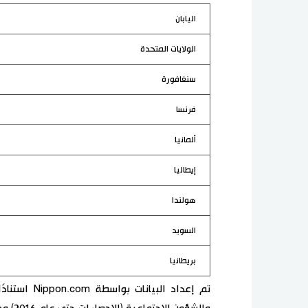
اليابان
الولايات المتحدة
سنغافورة
فرنسا
ألمانيا
إيطاليا
هولندا
السويد
بريطانيا
تم إعداد الب