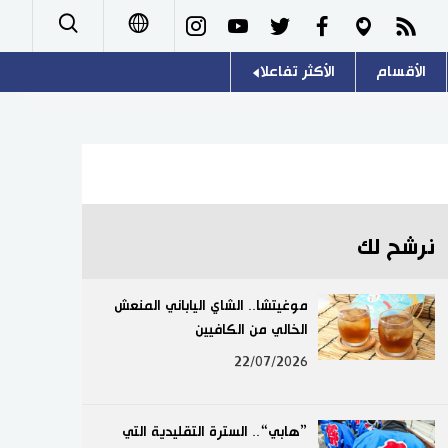
الأقسام
الأكثر تفاعلا
日本語
صور
اللغة اليابانية
English
أشخاص
موسوعة اليابان
简体字
تجارب وآراء
هو وهي
繁體字
نرشح لك
سياسة
المطبخ الياباني
Français
موغيتشا.. الشاي الياباني المنعش
اقتصاد
الخالي من الكافيين
Español
22/07/2026
مجتمع
Русский
ثقافة
”هابي“.. السترة التقليدية التي