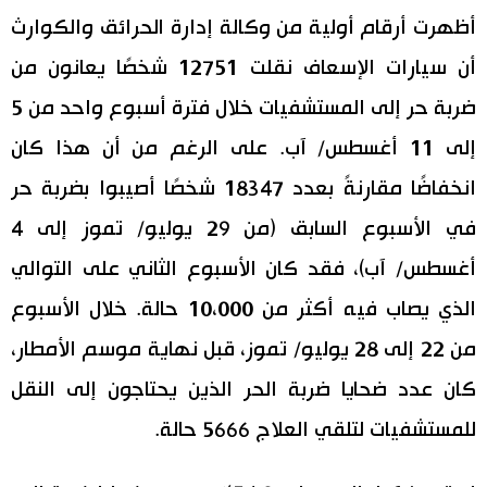
أظهرت أرقام أولية من وكالة إدارة الحرائق والكوارث
اقتصاد
المطبخ الياباني
أن سيارات الإسعاف نقلت 12751 شخصًا يعانون من
مجتمع
ضربة حر إلى المستشفيات خلال فترة أسبوع واحد من 5
إلى 11 أغسطس/ آب. على الرغم من أن هذا كان
ثقافة
انخفاضًا مقارنةً بعدد 18347 شخصًا أصيبوا بضربة حر
في الأسبوع السابق (من 29 يوليو/ تموز إلى 4
لايف ستايل
أغسطس/ آب)، فقد كان الأسبوع الثاني على التوالي
طوكيو
الذي يصاب فيه أكثر من 10،000 حالة. خلال الأسبوع
من 22 إلى 28 يوليو/ تموز، قبل نهاية موسم الأمطار،
إعلان
كان عدد ضحايا ضربة الحر الذين يحتاجون إلى النقل
للمستشفيات لتلقي العلاج 5666 حالة.