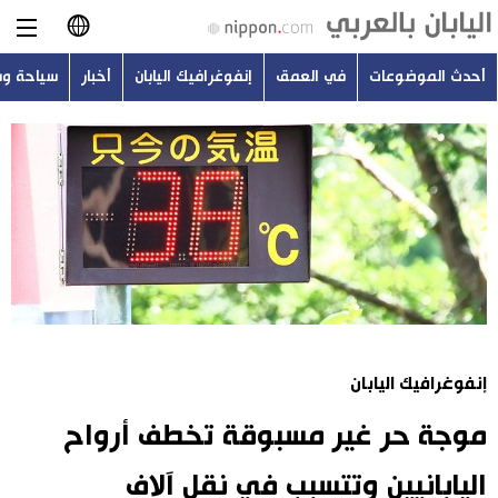
أحدث الموضوعات
في العمق
إنفوغرافيك اليابان
أخبار
سياحة و
日本語
English
简体字
أحدث الموضوعات
繁體字
في العمق
Français
إنفوغرافيك اليابان
Español
إنفوغرافيك اليابان
أخبار
Русский
موجة حر غير مسبوقة تخطف أرواح
سياحة وسفر
اليابانيين وتتسبب في نقل آلاف