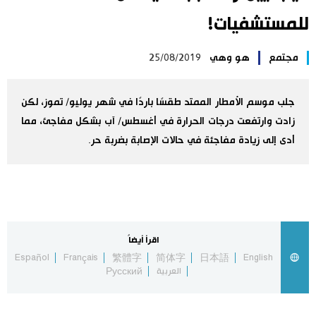
للمستشفيات!
اليابان في فيديو
مجتمع
هو وهي
25/08/2019
مانغا وأنيمي
علوم وتكنولوجيا
جلب موسم الأمطار الممتد طقسًا باردًا في شهر يوليو/ تموز، لكن
زادت وارتفعت درجات الحرارة في أغسطس/ آب بشكل مفاجئ، مما
أدى إلى زيادة مفاجئة في حالات الإصابة بضربة حر.
الأقسام
صور
الأكثر تفاعلا
أشخاص
اللغة اليابانية
تواصل معنا
اقرأ أيضاً
Español
Français
繁體字
简体字
日本語
English
تجارب وآراء
موسوعة اليابان
العربية
Русский
سياسة
هو وهي