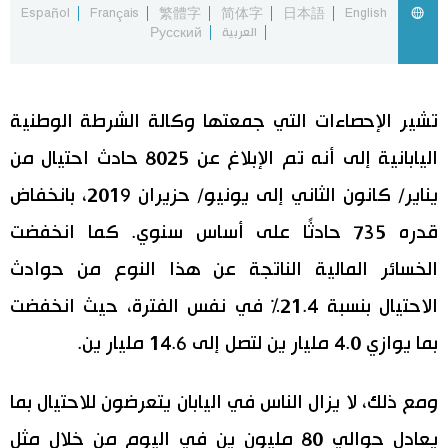
Español
Français
繁體字
简体字
日本語
English
العربية
Русский
اقتصاد
المطبخ الياباني
مجتمع
تشير الإحصاءات التي جمعتها وكالة الشرطة الوطنية
ثقافة
اليابانية إلى أنه تم الإبلاغ عن 8025 حادث احتيال من
يناير/ كانون الثاني إلى يونيو/ حزيران 2019، بانخفاض
لايف ستايل
قدره 735 حادثًا على أساس سنوي. كما انخفضت
الخسائر المالية الناتجة عن هذا النوع من حوادث
طوكيو
الاحتيال بنسبة 21.4% في نفس الفترة، حيث انخفضت
إعلان
بما يوازي 4.0 مليار ين لتصل إلى 14.6 مليار ين.
ومع ذلك، لا يزال الناس في اليابان يتعرضون للاحتيال بما
يعادل حوالي 80 مليون ين في اليوم من خلال مثل