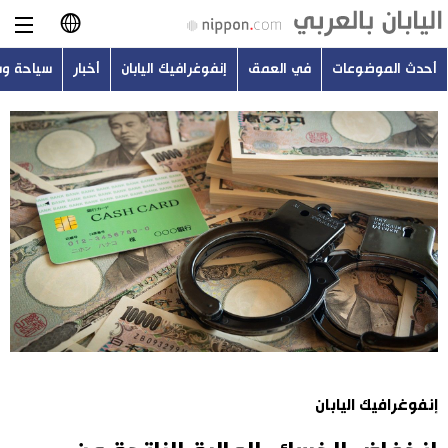
أحدث الموضوعات
في العمق
إنفوغرافيك اليابان
أخبار
سياحة و
日本語
English
简体字
أحدث الموضوعات
繁體字
في العمق
Français
إنفوغرافيك اليابان
Español
أخبار
Русский
إنفوغرافيك اليابان
سياحة وسفر