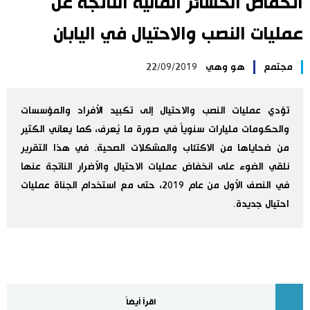
انخفاض الخسائر المالية الناتجة عن
اليابان في فيديو
عمليات النصب والاحتيال في اليابان
مانغا وأنيمي
مجتمع
هو وهي
22/09/2019
علوم وتكنولوجيا
تؤدي عمليات النصب والاحتيال إلى تكبيد الأفراد والمؤسسات
والحكومات مليارات سنوياً في صورة ما يُعرف، كما يعاني الكثير
الأقسام
من ضحاياها من الاكتئاب والمشكلات الصحية. في هذا التقرير
نلقي الضوء على انخفاض عمليات الاحتيال والأضرار الناتجة عنها
صور
الأكثر تفاعلا
في النصف الأول من عام 2019، حتى مع استخدام الجناة عمليات
احتيال جديدة.
أشخاص
اللغة اليابانية
تواصل معنا
تجارب وآراء
موسوعة اليابان
سياسة
هو وهي
اقرأ أيضاً