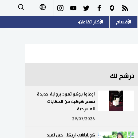
الأقسام
الأكثر تفاعلا
日本語
صور
اللغة اليابانية
English
أشخاص
موسوعة اليابان
简体字
تجارب وآراء
هو وهي
繁體字
نرشح لك
سياسة
المطبخ الياباني
Français
أوغاوا يوكو تعود برواية جديدة
اقتصاد
تنسج كوكبة من الحكايات
Español
المسرحية
مجتمع
Русский
29/07/2026
ثقافة
كوباياشي إريكا.. حين تعيد