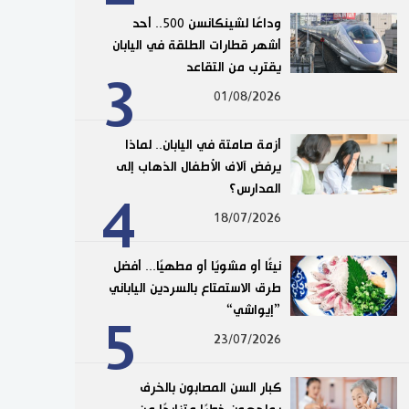
وداعًا لشينكانسن 500.. أحد
أشهر قطارات الطلقة في اليابان
يقترب من التقاعد
3
01/08/2026
أزمة صامتة في اليابان.. لماذا
يرفض آلاف الأطفال الذهاب إلى
المدارس؟
4
18/07/2026
نيئًا أو مشويًا أو مطهيًا... أفضل
طرق الاستمتاع بالسردين الياباني
”إيواشي“
5
23/07/2026
كبار السن المصابون بالخرف