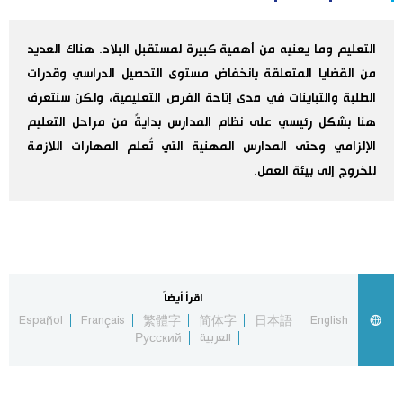
اليابان في فيديو
التعليم وما يعنيه من أهمية كبيرة لمستقبل البلاد. هناك العديد
من القضايا المتعلقة بانخفاض مستوى التحصيل الدراسي وقدرات
مانغا وأنيمي
الطلبة والتباينات في مدى إتاحة الفرص التعليمية، ولكن سنتعرف
هنا بشكل رئيسي على نظام المدارس بدايةً من مراحل التعليم
علوم وتكنولوجيا
الإلزامي وحتى المدارس المهنية التي تُعلم المهارات اللازمة
للخروج إلى بيئة العمل.
الأقسام
صور
الأكثر تفاعلا
أشخاص
اللغة اليابانية
تواصل معنا
اقرأ أيضاً
Español
Français
繁體字
简体字
日本語
English
تجارب وآراء
موسوعة اليابان
العربية
Русский
سياسة
هو وهي