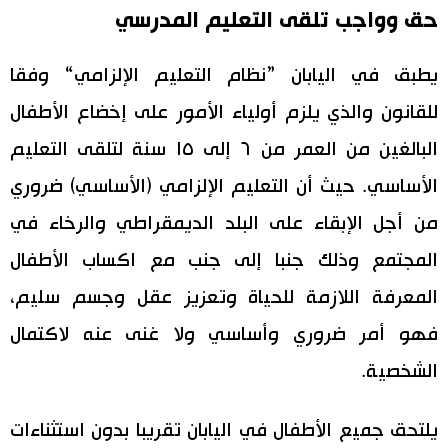
حق وواجب تلقى التعليم المدرسي
اقتصاد
المطبخ الياباني
يطبق في اليابان ”نظام التعليم الإلزامي“ وفقا
مجتمع
للقانون والذي يلزم أولياء الأمور على إخضاع الأطفال
البالغين من العمر من ٦ إلى ١٥ سنة لتلقى التعليم
ثقافة
الأساسي. حيث أن التعليم الإلزامي (الأساسي) ضروري
لايف ستايل
من أجل الإبقاء على البلد الديمقراطي والرخاء في
المجتمع وذلك جنبا إلى جنب مع اكساب الأطفال
طوكيو
المعرفة اللازمة للحياة وتعزيز عقل وجسم سليم،
إعلان
فهو أمر ضروري وأساسي ولا غنى عنه لاكتمال
الشخصية.
يلتحق جميع الأطفال في اليابان تقريبا بدون استثناءات