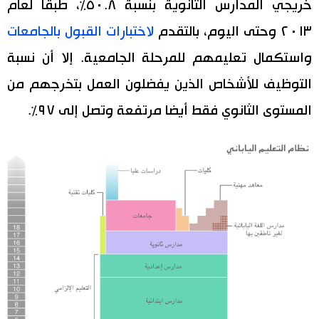
خريجي المدارس الثانوية بنسبة ٥٠.٨٪‏، طبقا لعام
٢٠١٣ وحتى اليوم، بالتقدم
لاختبارات القبول بالجامعات
واستكمال تعليمهم للمرحلة الجامعية. إلا أن نسبة
التوظيف للأشخاص الذين يفضلون العمل بتخرجهم من
المستوى الثانوي فقط أيضا مرتفعة وتصل إلى ٩٧٪‏.