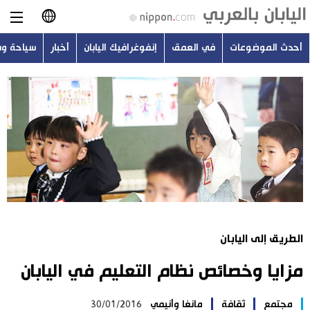
أحدث الموضوعات
في العمق
إنفوغرافيك اليابان
أخبار
سياحة و
日本語
English
简体字
أحدث الموضوعات
繁體字
في العمق
Français
إنفوغرافيك اليابان
Español
الطريق إلى اليابان
أخبار
Русский
مزايا وخصائص نظام التعليم في اليابان
سياحة وسفر
مجتمع
ثقافة
مانغا وأنيمي
30/01/2016