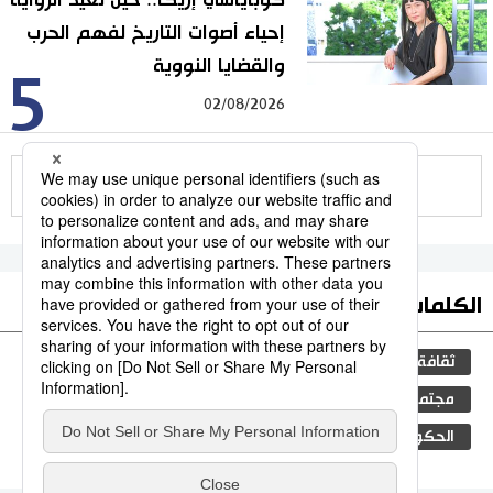
إحياء أصوات التاريخ لفهم الحرب
والقضايا النووية
5
02/08/2026
للمزيد
الكلمات الأكثر بحثا
ثقافة
جيجي برس
المطبخ الياباني
اليابان
مجتمع
المجتمع الياباني
تكنولوجيا
الحكومة اليابانية
اقتصاد
البيئة