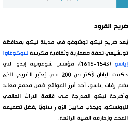
اقتصاد
المطبخ الياباني
ضريح القرود
مجتمع
يُعد ضريح نيكو توشوغو في مدينة نيكو بمحافظة
ثقافة
توتشيغي تحفة معمارية وثقافية مكرسة
لـتوكوغاوا
لايف ستايل
إياسو
(1543-1616)، مؤسس شوغونية إيدو التي
حكمت اليابان لأكثر من 200 عام. يُعتبر الضريح، الذي
طوكيو
يضم رفات إياسو، أحد أبرز المواقع ضمن مجمع معابد
إعلان
وأضرحة نيكو المدرجة على قائمة التراث العالمي
لليونسكو، ويجذب ملايين الزوار سنويًا بفضل تصميمه
الفخم وزخارفه الفنية الرائعة.