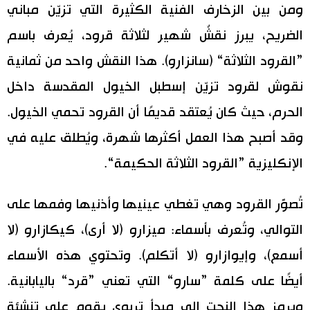
ومن بين الزخارف الفنية الكثيرة التي تزيّن مباني
الضريح، يبرز نقشٌ شهير لثلاثة قرود، يُعرف باسم
”القرود الثلاثة“ (سانزارو). هذا النقش واحد من ثمانية
نقوش لقرود تزيّن إسطبل الخيول المقدسة داخل
الحرم، حيث كان يُعتقد قديمًا أن القرود تحمي الخيول.
وقد أصبح هذا العمل أكثرها شهرة، ويُطلق عليه في
الإنكليزية ”القرود الثلاثة الحكيمة“.
تُصوَّر القرود وهي تغطي عينيها وأذنيها وفمها على
التوالي، وتُعرف بأسماء: ميزارو (لا أرى)، كيكازارو (لا
أسمع)، وإيوازارو (لا أتكلم). وتحتوي هذه الأسماء
أيضًا على كلمة ”سارو“ التي تعني ”قرد“ باليابانية.
ويرمز هذا النحت إلى مبدأ تربوي يقوم على تنشئة