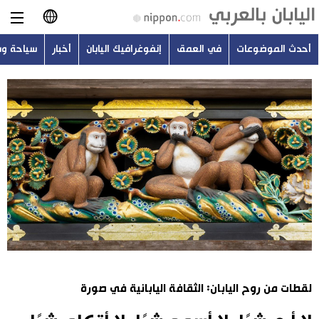
أحدث الموضوعات
في العمق
إنفوغرافيك اليابان
أخبار
سياحة و
日本語
English
简体字
أحدث الموضوعات
繁體字
في العمق
Français
إنفوغرافيك اليابان
Español
أخبار
Русский
لقطات من روح اليابان: الثقافة اليابانية في صورة
سياحة وسفر