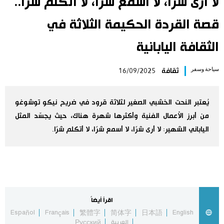
لا أرى شرًا، لا أسمع شرًا، لا أتكلم شرًا..
اليابان في فيديو
قصة القردة الحكيمة الثلاثة في
مانغا وأنيمي
الثقافة اليابانية
سياحة وسفر
ثقافة
16/09/2025
علوم وتكنولوجيا
الأقسام
يُعتبر النحت الخشبي الصغير لثلاثة قرود في ضريح نيكو توشوغو
من أبرز الأعمال الفنية وأكثرها شهرة هناك، حيث يجسّد المثل
الياباني الشهير: لا أرى شرًا، لا أسمع شرًا، لا أتكلم شرًا.
صور
الأكثر تفاعلا
أشخاص
اللغة اليابانية
تواصل معنا
تجارب وآراء
موسوعة اليابان
اقرأ أيضاً
Español
Français
繁體字
简体字
日本語
English
سياسة
هو وهي
العربية
Русский