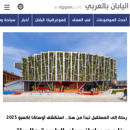
أحدث الموضوعات
في العمق
إنفوغرافيك اليابان
أخبار
سياحة و
日本語
English
简体字
أحدث الموضوعات
繁體字
في العمق
Français
إنفوغرافيك اليابان
Español
أخبار
Русский
رحلة إلى المستقبل تبدأ من هنا... استكشف أوساكا إكسبو 2025
سياحة وسفر