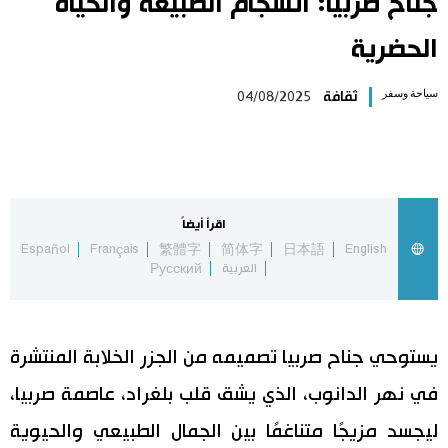
جناح صربيا: انسجام الطبيعة والحياة
اليابان في فيديو
الحضرية
مانغا وأنيمي
سياحة وسفر
ثقافة
04/08/2025
علوم وتكنولوجيا
الأقسام
اقرأ أيضاً
Español
Français
繁體字
简体字
日本語
English
صور
الأكثر تفاعلا
العربية
Русский
أشخاص
اللغة اليابانية
تواصل معنا
يستوحي جناح صربيا تصميمه من الجزر الخلابة المنتشرة
تجارب وآراء
موسوعة اليابان
في نهر الدانوب، الذي يشق قلب بلغراد، عاصمة صربيا،
ليجسد مزيجًا متناغمًا بين الجمال الطبيعي والحيوية
سياسة
هو وهي