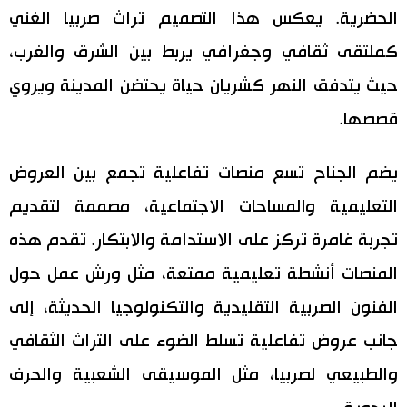
الحضرية. يعكس هذا التصميم تراث صربيا الغني
اقتصاد
المطبخ الياباني
كملتقى ثقافي وجغرافي يربط بين الشرق والغرب،
حيث يتدفق النهر كشريان حياة يحتضن المدينة ويروي
مجتمع
قصصها.
ثقافة
يضم الجناح تسع منصات تفاعلية تجمع بين العروض
لايف ستايل
التعليمية والمساحات الاجتماعية، مصممة لتقديم
تجربة غامرة تركز على الاستدامة والابتكار. تقدم هذه
طوكيو
المنصات أنشطة تعليمية ممتعة، مثل ورش عمل حول
إعلان
الفنون الصربية التقليدية والتكنولوجيا الحديثة، إلى
جانب عروض تفاعلية تسلط الضوء على التراث الثقافي
والطبيعي لصربيا، مثل الموسيقى الشعبية والحرف