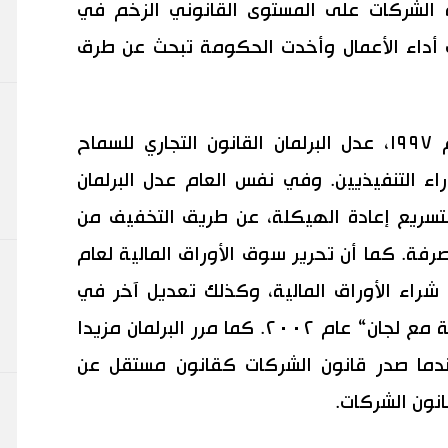
 الشركات على المستوى القانوني الزخم في
 أداء الأعمال وأخدت الحكومة تبحث عن طرق
وفي محاولة لتعزيز حوافز الأداء عام ١٩٩٧، عدل البرلمان القانون التجاري للسماح
اء التنفيذيين. وفي نفس العام عدل البرلمان
لتسريع إعادة الهيكلة، عن طريق التخفيف من
رفة. كما أن تحرير سوق الأوراق المالية لعام
ة شراء الأوراق المالية، وكذلك تعديل آخر في
القانون التجاري حيث أسس نظام ”شركة مع لجان“ عام ٢٠٠٢. كما مرر البرلمان مزيدا
لاحات الحوكمة عام ٢٠٠٥، عندما صدر قانون الشركات كقانون مستقل عن
نون الشركات.