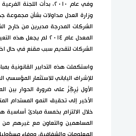
وفي عام ٢٠١٠، بدأت اللجنة
وزارة العدل مداولات بشأن مجموعة جدي
الشركات المدرجة مديرين من خارج ال
المعدل عام ٢٠١٤ لم يجعل 
الشركات لتقديم سبب مقنع في حال اخت
للإشراف الياباني للاستثمار المؤسسي 
الأول يُرِكِّزُ على ضرورة الحوار بين
الأخير إلى تحقيق النمو المستدام ال
خلال الالتزام بخمسة مبادئ أساسية ه
المساهمين والتعاون مع غيرهم من أ
المعلومات والشفافية، ووفاء مسؤوليات