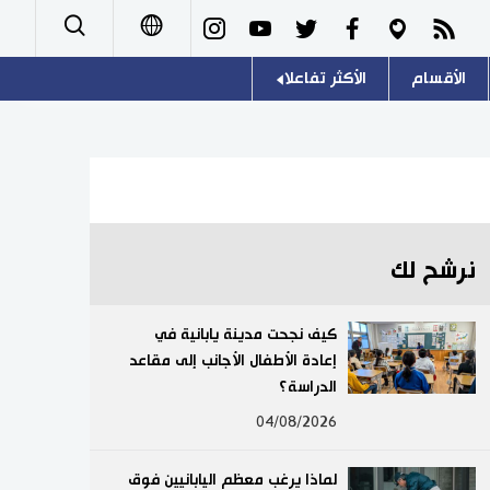
الأقسام
الأكثر تفاعلا
日本語
صور
اللغة اليابانية
English
أشخاص
موسوعة اليابان
简体字
تجارب وآراء
هو وهي
繁體字
نرشح لك
سياسة
المطبخ الياباني
Français
كيف نجحت مدينة يابانية في
اقتصاد
إعادة الأطفال الأجانب إلى مقاعد
Español
الدراسة؟
مجتمع
Русский
04/08/2026
ثقافة
لماذا يرغب معظم اليابانيين فوق