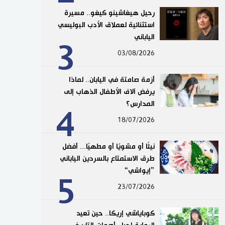
رحيل هيغاشينو كيغو.. مسيرة
استثنائية لعملاق الأدب البوليسي
الياباني
3
03/08/2026
أزمة صامتة في اليابان.. لماذا
يرفض آلاف الأطفال الذهاب إلى
المدارس؟
4
18/07/2026
نيئًا أو مشويًا أو مطهيًا... أفضل
طرق الاستمتاع بالسردين الياباني
”إيواشي“
5
23/07/2026
كوباياشي إريكا.. حين تعيد