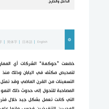
الداخل والخارج.
字
简体字
日本語
English
خضعت ”حوكمة“ الشركات أي الممارسة
لتمحيص مكثف في اليابان وذلك منذ ا
التسعينات من القرن الماضي وقد تمثل 
المصاحبة للتحول إلى حدوث ذلك النمو 
التي كانت تعمل بشكل جيد خلال فترة 
المديرين التنفيذيين فحسب وإنما على 