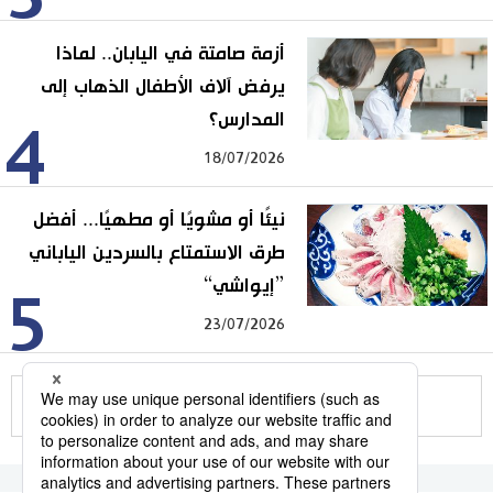
أزمة صامتة في اليابان.. لماذا
يرفض آلاف الأطفال الذهاب إلى
المدارس؟
4
18/07/2026
نيئًا أو مشويًا أو مطهيًا... أفضل
طرق الاستمتاع بالسردين الياباني
”إيواشي“
5
23/07/2026
للمزيد