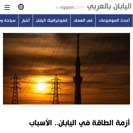
أحدث الموضوعات
في العمق
إنفوغرافيك اليابان
أخبار
سياحة و
日本語
English
简体字
أحدث الموضوعات
繁體字
في العمق
Français
إنفوغرافيك اليابان
Español
أخبار
Русский
أزمة الطاقة في اليابان.. الأسباب
سياحة وسفر