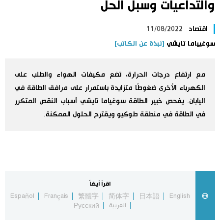
والتداعيات وسبل الحل
اليابان في فيديو
اقتصاد
11/08/2022
مانغا وأنيمي
سوغيياما تايشي
[نبذة عن الكاتب]
علوم وتكنولوجيا
مع ارتفاع درجات الحرارة، تضع مكيفات الهواء والطلب على
الكهرباء الأخرى ضغوطًا متزايدة باستمرار على مرافق الطاقة في
الأقسام
اليابان. يفحص خبير الطاقة سوغياما تايشي أسباب النقص المتكرر
في الطاقة في منطقة طوكيو ويقترح الحلول الممكنة.
صور
الأكثر تفاعلا
أشخاص
اللغة اليابانية
تواصل معنا
تجارب وآراء
اقرأ أيضاً
موسوعة اليابان
Español
Français
繁體字
简体字
日本語
English
العربية
Русский
سياسة
هو وهي