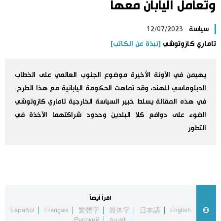
وتعامل اليابان معها
اليابان في فيديو
سياسة
12/07/2023
مانغا وأنيمي
تاماري كازوتوشي
[نبذة عن الكاتب]
علوم وتكنولوجيا
يهيمن في الآونة الأخيرة موضوع الجنوب العالمي على الخطاب
الدبلوماسي للهند، وقد تماهت الحكومة اليابانية مع هذا الطرح.
الأقسام
في هذه المقالة يسلط خبير السياسة الخارجية تاماري كازوتوشي
الضوء على دوافع كلا البلدين وحدود شراكتهما الآخذة في
صور
التطور.
الأكثر تفاعلا
أشخاص
اللغة اليابانية
تواصل معنا
تجارب وآراء
موسوعة اليابان
اقرأ أيضاً
Español
Français
繁體字
简体字
日本語
English
سياسة
هو وهي
العربية
Русский