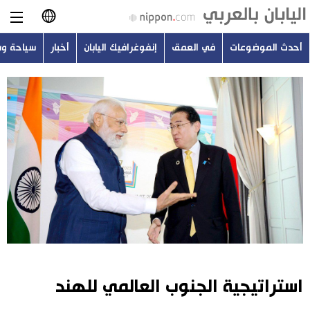
أحدث الموضوعات
في العمق
إنفوغرافيك اليابان
أخبار
سياحة و
日本語
English
简体字
أحدث الموضوعات
繁體字
في العمق
Français
إنفوغرافيك اليابان
Español
أخبار
Русский
استراتيجية الجنوب العالمي للهند
سياحة وسفر