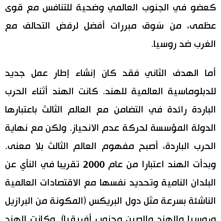
كعضو في الجنوب العالمي وضحية للتنافس مع قوى
عظمى، من سَوق مبررات أفضل لرفض التحالف مع
الغرب ضد روسيا.
أما الهدف الثاني فقد كان إنشاء إطار عمل جديد
للدبلوماسية العالمية للهند. كانت الهند أثناء الحرب
الباردة رائدة في التضامن مع العالم الثالث باعتبارها
الدولة المؤسسة لحركة عدم الانحياز. ولكن مع نهاية
الحرب الباردة، أصبح مفهوم العالم الثالث بلا معنى.
وبدأت الهند اعتبارا من عام 2000 تقريبا في النأي عن
البلدان النامية وتحديد نفسها مع الاقتصادات العالمية
الناشئة بسرعة مثل دول البريكس (المكونة من البرازيل
وروسيا والهند والصين وجنوب أفريقيا). وكانت الهند