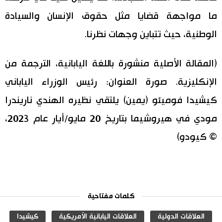
ما مواجهة قضايا مثل حقوق الإنسان والسيادة
الوطنية، حيث تتباين وجهات نظرنا.
(المقالة الأصلية منشورة باللغة اليابانية، الترجمة من
الإنكليزية. صورة العنوان: رئيس الوزراء الياباني
كيشيدا فوميئو (يمين) يلتقي نظيره الهندي ناريندرا
مودي في هيروشيما بتاريخ 20 مايو/أيار عام 2023،
© كيودو)
كلمات مفتاحية
العلاقات الدولية
العلاقات اليابانية الأمريكية
كيشيدا