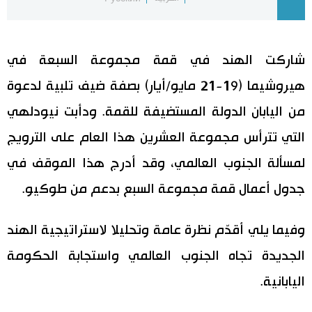
اقتصاد
المطبخ الياباني
شاركت الهند في قمة مجموعة السبعة في
مجتمع
هيروشيما (19-21 مايو/أيار) بصفة ضيف تلبية لدعوة
ثقافة
من اليابان الدولة المستضيفة للقمة. ودأبت نيودلهي
التي تترأس مجموعة العشرين هذا العام على الترويج
لايف ستايل
لمسألة الجنوب العالمي، وقد أدرج هذا الموقف في
طوكيو
جدول أعمال قمة مجموعة السبع بدعم من طوكيو.
إعلان
وفيما يلي أقدّم نظرة عامة وتحليلا لاستراتيجية الهند
الجديدة تجاه الجنوب العالمي واستجابة الحكومة
اليابانية.