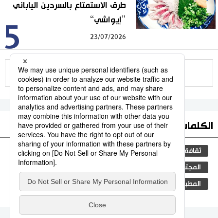
طرق الاستمتاع بالسردين الياباني
”إيواشي“
5
23/07/2026
للمزيد
الكلمات الأكثر بحثا
ثقافة
جيجي برس
اليابان
مجتمع
المجتمع الياباني
التعليم الياباني
فن
المطبخ الياباني
تكنولوجيا
سياسة