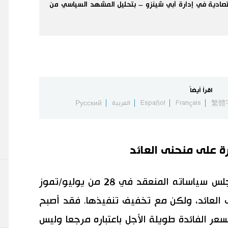
صادية في إدارة آبي شينزو – بتحليل المشهد السياسي من
اقرأ أيضاً
繁體
Français
Español
العربية
Русский
ة على منحنى العائد
قرر بنك اليابان المركزي في اجتماع مجلس سياساته المنعقد في 28 من يوليو/تموز
 العائد، ولكن مع تخفيف تنفيذها. فقد أصبح
ينظر إلى الحد الأعلى بنسبة 0.5% لسعر الفائدة طويلة الأجل باعتباره مرجعا وليس