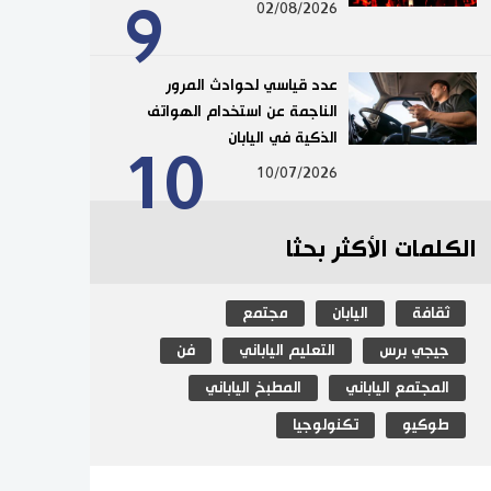
9
02/08/2026
عدد قياسي لحوادث المرور
الناجمة عن استخدام الهواتف
الذكية في اليابان
10
10/07/2026
الكلمات الأكثر بحثا
ثقافة
اليابان
مجتمع
جيجي برس
التعليم الياباني
فن
المجتمع الياباني
المطبخ الياباني
طوكيو
تكنولوجيا