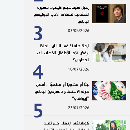
رحيل هيغاشينو كيغو.. مسيرة
استثنائية لعملاق الأدب البوليسي
الياباني
3
03/08/2026
أزمة صامتة في اليابان.. لماذا
يرفض آلاف الأطفال الذهاب إلى
المدارس؟
4
18/07/2026
نيئًا أو مشويًا أو مطهيًا... أفضل
طرق الاستمتاع بالسردين الياباني
”إيواشي“
5
23/07/2026
كوباياشي إريكا.. حين تعيد