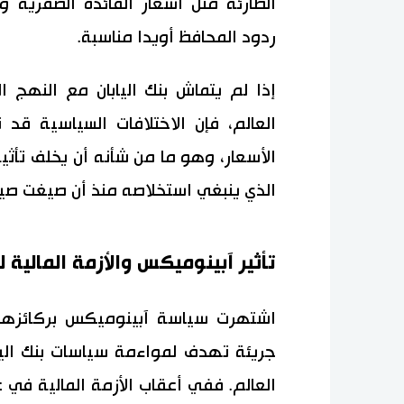
الطارئة مثل أسعار الفائدة الصفرية و
ردود المحافظ أويدا مناسبة.
إذا لم يتماش بنك اليابان مع النهج ال
العالم، فإن الاختلافات السياسية قد
الأسعار، وهو ما من شأنه أن يخلف تأثير
الذي ينبغي استخلاصه منذ أن صيغت صي
تأثير آبينوميكس والأزمة المالية لعام
اشتهرت سياسة آبينوميكس بركائزها ا
جريئة تهدف لمواءمة سياسات بنك اليابا