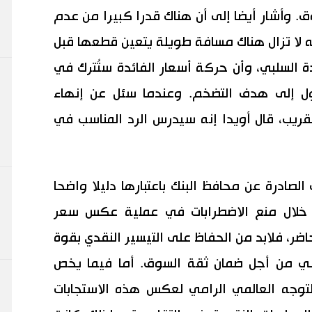
ق. وأشار أيضا إلى أن هناك قدرا كبيرا من عدم
نه لا تزال هناك مسافة طويلة يتعين قطعها قبل
السلبي، وأن حركة أسعار الفائدة ستُترك في
ول إلى هدف التضخم. وعندما سئل عن إنهاء
قريب، قال أويدا إنه سيدرس الرد المناسب في
لصادرة عن محافظ البنك باعتبارها دليلا واضحا
ن خلال منع الاضطرابات في عملية عكس سعر
اضر، فلابد من الحفاظ على التيسير النقدي بقوة
باني من أجل ضمان ثقة السوق. أما فيما يخص
لتوجه العالمي الرامي لعكس هذه الاستجابات