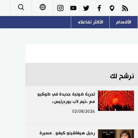
الأقسام
الأكثر تفاعلا
日本語
صور
اللغة اليابانية
English
أشخاص
موسوعة اليابان
简体字
تجارب وآراء
هو وهي
繁體字
نرشح لك
سياسة
المطبخ الياباني
Français
تجربة ضوئية جديدة في طوكيو
اقتصاد
مع «تيم لاب بوردرليس»
Español
02/08/2026
مجتمع
Русский
ثقافة
رحيل هيغاشينو كيغو.. مسيرة