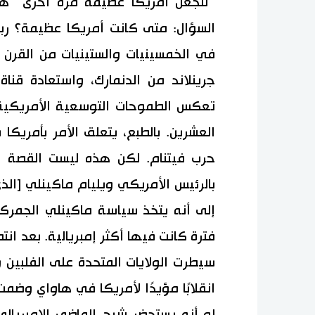
”لنجعل أمريكا عظيمة مرة أخرى“ هو 
السؤال: متى كانت أمريكا عظيمة؟ ربما
في الخمسينيات والستينيات من القرن 
جرينلاند من الدنمارك، واستعادة قناة
تعكس الطموحات التوسعية الأمريكية م
العشرين. بالطبع، يتعلق الأمر بأمريك
حرب فيتنام. لكن هذه ليست القصة ا
إلى أنه يتخذ سياسة ماكينلي الجمركية
سيطرت الولايات المتحدة على الفلبي
انقلابًا مؤيدًا لأمريكا في هاواي وضمت 
لو أنه يستحضر شبح الماضي الإمبريالي 