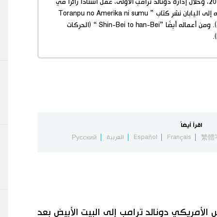
في الفترة من 2017 إلى 2018، وخلال إدارة دونالد ترامب الأولى، عمل أستاذًا زائرًا في
جامعة هارفارد، وبعد عودته إلى اليابان نشر كتاب ” Toranpu no Amerika ni sumu
“ (العيش في أمريكا ترامب). ومن أعماله أيضًا ”Shin-Bei to han-Bei “ (الحركات
.
اقرأ أيضاً
繁體
Français
Español
العربية
Русский
الثاني 2025، عاد الرئيس الأمريكي دونالد ترامب إلى البيت الأبيض بعد