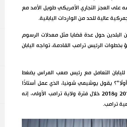
ه على العجز التجاري الأمريكي طويل الأمد مع
كية عالية للحد من الواردات اليابانية.
بين البلدين حول عدة قضايا مثل معدلات الرسوم
ؤ بخطوات الرئيس ترامب القادمة، تواجه اليابان
ليابان التعامل مع رئيس صعب المراس يضغط
ولًا“؟ يقول يوشيمي شونيا، الذي عمل أستاذًا
زائرًا في جامعة هارفارد بين عامي 2017 و2018 خلال فترة ولاية ترامب الأولى، إنه
ية ترامب.