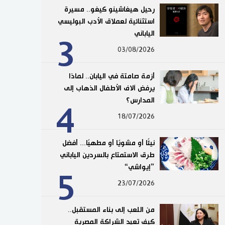
رحيل هيغاشينو كيغو.. مسيرة
استثنائية لعملاق الأدب البوليسي
الياباني
3
03/08/2026
أزمة صامتة في اليابان.. لماذا
يرفض آلاف الأطفال الذهاب إلى
المدارس؟
4
18/07/2026
نيئًا أو مشويًا أو مطهيًا... أفضل
طرق الاستمتاع بالسردين الياباني
”إيواشي“
5
23/07/2026
من اللعب إلى بناء المستقبل..
كيف تعيد الشراكة المصرية