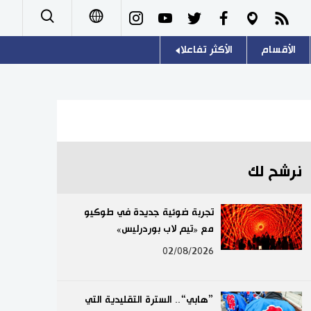
الأقسام
الأكثر تفاعلا
日本語
صور
اللغة اليابانية
English
أشخاص
موسوعة اليابان
简体字
تجارب وآراء
هو وهي
繁體字
نرشح لك
سياسة
المطبخ الياباني
Français
تجربة ضوئية جديدة في طوكيو
اقتصاد
مع «تيم لاب بوردرليس»
Español
02/08/2026
مجتمع
Русский
ثقافة
”هابي“.. السترة التقليدية التي