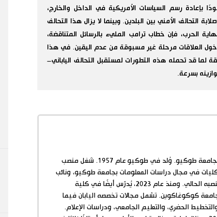
دًا بإعادة رسم السياسات الأمريكية في الداخل والخارج،
 التحالف الأمني بين البلدين. وبينما لا يزال هذا التحالف
نهاية الحرب، فإن خطاب ترامب المليء بالرسائل المتناقضة،
 دخول العلاقات مرحلة غير مسبوقة من عدم اليقين. في هذا
ة لما قد تحمله هذه التطورات لمستقبل التحالف الياباني–
ازينه بسرعة.
عالم اجتماع وأستاذ فخري بجامعة طوكيو. وُلد في طوكيو عام 1957. شغل منصب
لكليات في مجال دراسات المعلومات بجامعة طوكيو، ونائب
رئيس الجامعة قبل توليه منصبه الحالي. ومنذ عام 2023، يُدرّس أيضًا في كلية
جامعة كوكوغاكوين. تشمل مجالات تخصصه اليابان فيما
 والتخطيط الحضري، والتعليم الجامعي، ودراسات الإعلام.