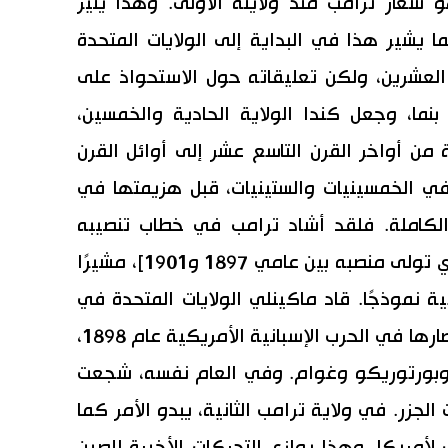
شعار ترامب منذ ولايته الأولى. وهذا يُثير
 يشير هذا في البداية إلى الولايات المتحدة
العشرين، ولكن تعليقاته حول الاستحواذ على
 بنما، وجعل كندا الولاية الحادية والخمسين،
ن أواخر القرن التاسع عشر إلى أوائل القرن
ا في الخمسينيات والستينيات، قبل هزيمتها في
لكاملة. فلقد أشاد ترامب في خطاب تنصيبه
بالرئيس الأمريكي ويليام ماكينلي [الذي تولى منصبه بين عامي 1897 و1901]، مشيرًا
 نموذجًا. قاد ماكينلي الولايات المتحدة في
فترة كانت فيها أكثر إمبريالية. بعد انتصارها في الحرب الإسبانية الأمريكية عام 1898،
ن وبورتوريكو وغوام. وفي العام نفسه، شجعت
الجزر. في ولاية ترامب الثانية، يبدو الأمر كما
لأمريكا. وهذا يوازي التحركات الأخيرة للصين