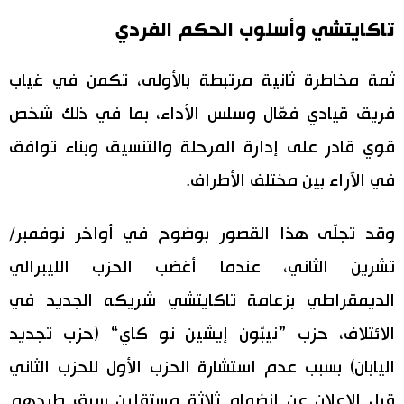
تاكايتشي وأسلوب الحكم الفردي
ثمة مخاطرة ثانية مرتبطة بالأولى، تكمن في غياب
فريق قيادي فعّال وسلس الأداء، بما في ذلك شخص
قوي قادر على إدارة المرحلة والتنسيق وبناء توافق
في الآراء بين مختلف الأطراف.
وقد تجلّى هذا القصور بوضوح في أواخر نوفمبر/
تشرين الثاني، عندما أغضب الحزب الليبرالي
الديمقراطي بزعامة تاكايتشي شريكه الجديد في
الائتلاف، حزب ”نيبّون إيشين نو كاي“ (حزب تجديد
اليابان) بسبب عدم استشارة الحزب الأول للحزب الثاني
قبل الإعلان عن انضمام ثلاثة مستقلين سبق طردهم