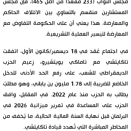
مجلس النواب (233 مقعدًا من أصل 465)، فإن مجلس
المستشارين منقسم بالتساوي بين الائتلاف الحاكم
والمعارضة. هذا يعني أن على الحكومة التفاوض مع
المعارضة لتيسير العملية التشريعية.
في اجتماع عُقد في 18 ديسمبر/كانون الأول، اتفقت
تاكايتشي مع تاماكي يويتشيرو، زعيم الحزب
الديمقراطي للشعب، على رفع الحد الأدنى للدخل
الخاضع للضريبة إلى 1.78 مليون ين ياباني، وهو مطلبٌ
يطالب به الحزب منذ عام 2022. في المقابل، وافق
الحزب على المساعدة في تمرير ميزانية 2026 في
البرلمان قبل نهاية السنة المالية الحالية، ما يُخفف من
المخاطر المباشرة التي تُهدد قيادة تاكايتشي.