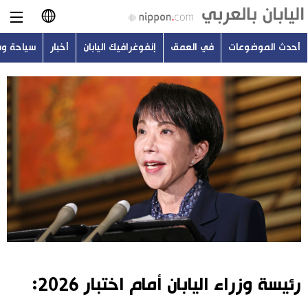
أحدث الموضوعات
في العمق
إنفوغرافيك اليابان
أخبار
سياحة و
日本語
English
简体字
أحدث الموضوعات
繁體字
في العمق
Français
إنفوغرافيك اليابان
Español
أخبار
Русский
رئيسة وزراء اليابان أمام اختبار 2026:
سياحة وسفر