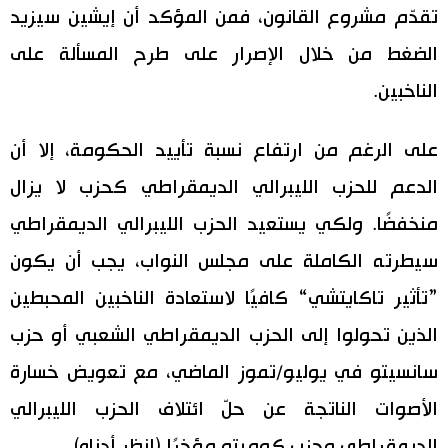
تقدّم مشروع القانون، فمن المؤكد أن إيشين سيزيد
الضغط من خلال الإصرار على طرح المسألة على
الناخبين.
على الرغم من ارتفاع نسبة تأييد الحكومة، إلا أن
الدعم للحزب الليبرالي الديمقراطي كحزب لا يزال
منخفضًا. ولكي يستعيد الحزب الليبرالي الديمقراطي
سيطرته الكاملة على مجلس النواب، يجب أن يكون
”تأثير تاكايتشي“ كافيًا لاستعادة الناخبين المحبطين
الذين تحولوا إلى الحزب الديمقراطي الشعبي أو حزب
سانسيتو في يوليو/تموز الماضي، مع تعويض خسارة
الأصوات الناتجة عن حلّ ائتلاف الحزب الليبرالي
الديمقراطي وحزب كوميتو مؤخرًا (انظر أدناه).