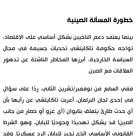
خطورة المسألة الصينية
بينما يعتمد دعم الناخبين بشكل أساسي على الاقتصاد،
تواجه حكومة تاكايتشي تحديات جسيمة في مجال
السياسة الخارجية، أبرزها المخاطر الناشئة عن تدهور
العلاقات مع الصين.
ففي السابع من نوفمبر/تشرين الثاني، ردًا على سؤال
في إحدى لجان البرلمان، أعربت تاكايتشي عن رأيها بأن
أي حدث طارئ يتعلق بتايوان (أي غزو أو حصار من جانب
الصين) قد يشكل تهديدًا وجوديًا لليابان، وهو الشرط
القانوني الأساسي الذي يُجيز لليابان الرد عسكريًا. وقد