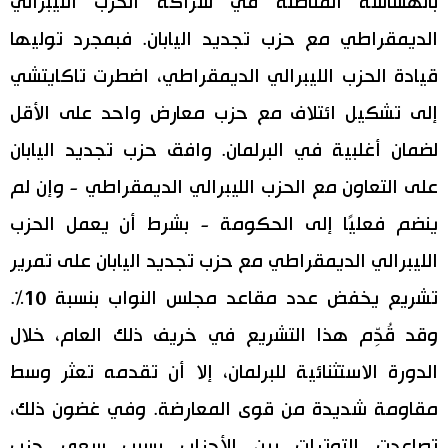
بالهشاشة المتأصلة في شراكة الحزب الليبرالي
الديمقراطي مع حزب تجديد اليابان. فبمجرد توليها
قيادة الحزب الليبرالي الديمقراطي، اضطرت تاكايتشي
إلى تشكيل ائتلاف مع حزب معارض واحد على الأقل
لضمان أغلبية في البرلمان. وافق حزب تجديد اليابان
على التعاون مع الحزب الليبرالي الديمقراطي - وإن لم
ينضم فعليًا إلى الحكومة - بشرط أن يعمل الحزب
الليبرالي الديمقراطي مع حزب تجديد اليابان على تمرير
تشريع يخفض عدد مقاعد مجلس النواب بنسبة 10%.
وقد قُدِّم هذا التشريع في خريف ذلك العام، خلال
الدورة الاستثنائية للبرلمان، إلا أن تقدمه تعثر وسط
مقاومة شديدة من قوى المعارضة. وفي غضون ذلك،
تصاعدت التوترات بين الأحزاب بسبب سعي حزب