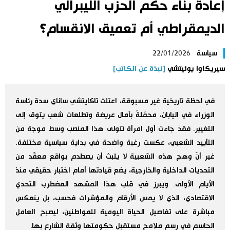
إعادة بناء حكم الحزب الليبرالي
اليابان في فيديو
الديمقراطي أم تعميق الانقسام؟
مانغا وأنيمي
سياسة
22/01/2026
سيريكاوا يوئيتشي
[نبذة عن الكاتب]
علوم وتكنولوجيا
في لحظة تاريخية غير مسبوقة، اعتلت تاكايتشي ساناي سدة رئاسة
الأقسام
الوزراء في اليابان، محمّلةً بآمال عريضة وتطلعات شعب يتوق إلى
التغيير. فقد جاءت أول امرأة تتولى هذا المنصب وسط موجة من
صور
الأكثر تفاعلا
التأييد الشعبي، عكست رغبة واضحة في بداية سياسية مختلفة.
غير أنّ وهج هذه الشعبية لا يلبث أن يصطدم بواقع معقّد من
أشخاص
اللغة اليابانية
تواصل معنا
التحديات الداخلية والخارجية، يضع قيادتها أمام اختبار حقيقي منذ
الأيام الأولى. ويبرز في قلب هذا المشهد المضطرب التحدي
تجارب وآراء
موسوعة اليابان
الاقتصادي، الذي لا يمس الأرقام والمؤشرات فحسب، بل ينعكس
مباشرة على تفاصيل الحياة اليومية للمواطنين، ليصبح العامل
سياسة
هو وهي
الحاسم في رسم ملامح مستقبل حكومتها وثقة الشارع بها.