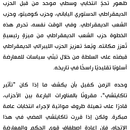
ظهور تحدٍّ انتخابي وسطي موحد من قبل الحزب
الديمقراطي الدستوري الياباني، وحزب كوميتو، وحزب
الشعب الديمقراطي. وفي الوقت نفسه، تحرم هذه
الخطوة حزب الشعب الديمقراطي من ميزةٍ رئيسيةٍ
تُعزز مكانته. ويُعدّ تعزيز الحزب الليبرالي الديمقراطي
قبضته على السلطة من خلال تبنّي سياسات للمعارضة
أسلوبًا تقليديًا راسخًا في تاريخه.
وحده الزمن كفيل بأن يكشف ما إذا كان ”تأثير
تاكايتشي“، مقرونًا بالمناورات البارعة بين الأحزاب،
قادرًا على تهيئة ظروف مواتية لإجراء انتخابات عامة
مبكرة. ولكن إذا قررت تاكايتشي المضي في هذا
الاتجاه، فإن إعادة اصطفاف قوى الحكم والمعارضة