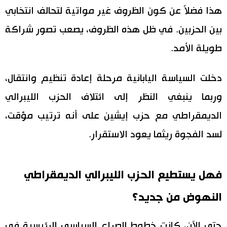
هذا فضلاً عن كون الظروف غير مواتية لتحالف انتخابي
بين الحزبين. في ظل هذه الظروف، يصعب تصور شراكة
طويلة الأمد.
دخلت السياسة اليابانية مرحلة إعادة تنظيم وانتقال،
وربما ينبغي النظر إلى ائتلاف الحزب الليبرالي
الديمقراطي مع حزب إيشين على أنه ترتيب مؤقت،
لسد الفجوة ريثما يعود الاستقرار.
فهل يستطيع الحزب الليبرالي الديمقراطي
النهوض من جديد؟
حتى الآن، كانت خطوط الصراع السياسي الرئيسية في