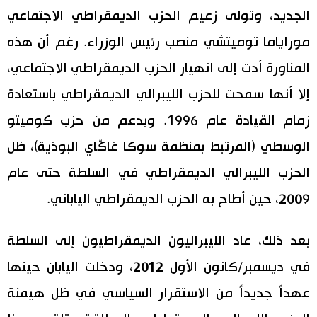
الجديد، وتولى زعيم الحزب الديمقراطي الاجتماعي
موراياما توميتشي منصب رئيس الوزراء. رغم أن هذه
المناورة أدت إلى انهيار الحزب الديمقراطي الاجتماعي،
إلا أنها سمحت للحزب الليبرالي الديمقراطي باستعادة
زمام القيادة عام 1996. وبدعم من حزب كوميتو
الوسطي (المرتبط بمنظمة سوكا غاكّاي البوذية)، ظل
الحزب الليبرالي الديمقراطي في السلطة حتى عام
2009، حين أطاح به الحزب الديمقراطي الياباني.
بعد ذلك، عاد الليبراليون الديمقراطيون إلى السلطة
في ديسمبر/كانون الأول 2012، ودخلت اليابان حينها
عهداً جديداً من الاستقرار السياسي في ظل هيمنة