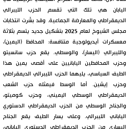
اليابان هي تلك التي تقسم الحزب الليبرالي
الديمقراطي والمعارضة الجماعية. وقد بشّرت انتخابات
مجلس الشيوخ لعام 2025 بتشكيل جديد يتسم بثلاثة
معسكرات أيديولوجية متنافسة: المحافظ (اليمين)،
والليبرالي (اليسار)، والوسطي. يقع حزب سانسيتو
وحزب المحافظين اليابانيين على أقصى يمين هذا
الطيف السياسي، يليهما الحزب الليبرالي الديمقراطي
وحزب إيشين. أما الوسط فيمثله حزب الشعب
الديمقراطي الوسطي اليميني، وحزب كوميتو،
والجناح الوسطي من الحزب الديمقراطي الدستوري
الياباني الليبرالي. وعلى يسار الطيف يقع الجناح
اليساري من الحزب الديمقراطي الدستوري الياباني،