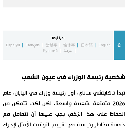
اقتصاد
المطبخ الياباني
مجتمع
اقرأ أيضاً
ثقافة
Español
Français
繁體字
简体字
日本語
English
العربية
Русский
لايف ستايل
شخصية رئيسة الوزراء في عيون الشعب
طوكيو
تبدأ تاكايتشي ساناي، أول رئيسة وزراء في اليابان، عام
إعلان
2026 متمتعة بشعبية واسعة، لكن لكي تتمكن من
الحفاظ على هذا الزخم، يجب عليها أن تتعامل مع
خمسة مخاطر رئيسية مع تقييم التوقيت الأمثل لإجراء