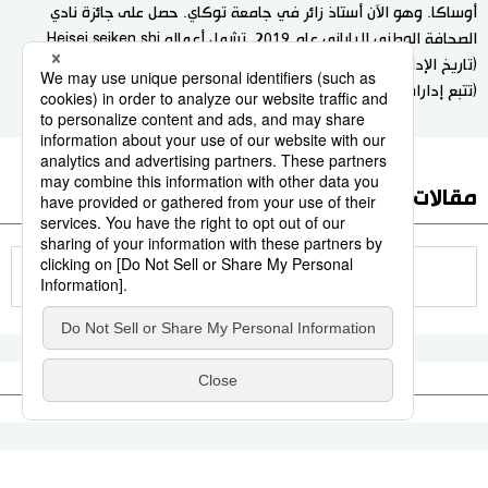
أوساكا. وهو الآن أستاذ زائر في جامعة توكاي. حصل على جائزة نادي
الصحافة الوطني الياباني عام 2019. تشمل أعماله Heisei seiken shi
(تاريخ الإدارات السياسية في عصر هيسي) وKōchikai seiken no kiseki
(تتبع إدارات فصيل كوتشيكاي التابع للحزب الليبرالي الديمقراطي).
مقالات أخرى في هذا الموضوع