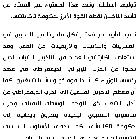
توليها السلطة. ويُعد هذا المستوى غير المعتاد من
تأييد الناخبين نقطة القوة الأبرز لحكومة تاكايتشي.
نسب التأييد مرتفعة بشكل ملحوظ بين الناخبين في
العشرينات والثلاثينات والأربعينات من العمر. وقد
استعادت تاكايتشي العديد من الناخبين الشباب الذين
تخلوا عن الحزب الليبرالي الديمقراطي في عهد
رئيسي الوزراء كيشيدا فوميئو وإيشيبا شيغيرو. كما
أن معظم الناخبين المنتمين إلى الحزب الديمقراطي من
أجل الشعب ذي التوجه الوسطي-اليميني وحزب
سانسيتو الشعبوي اليميني ينظرون بإيجابية إلى
حكومة تاكايتشي. كما يحظى الأسلوب السياسي
لرئيسة الوزراء وخطابها الصريح باستحسان عام.