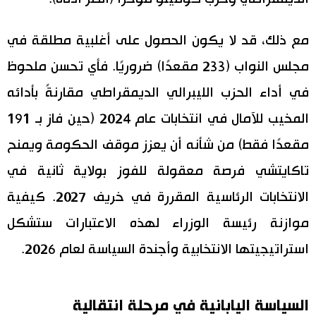
مع ذلك، قد لا يكون الحصول على أغلبية مطلقة في
مجلس النواب (233 مقعدًا) ضروريًا. فأي تحسن ملحوظ
في أداء الحزب الليبرالي الديمقراطي مقارنةً بأدائه
المخيب للآمال في انتخابات عام 2024 (حين فاز بـ 191
مقعدًا فقط) من شأنه أن يعزز موقف الحكومة ويمنح
تاكايتشي فرصة معقولة للفوز بولاية ثانية في
الانتخابات الرئاسية المقررة في خريف 2027. كيفية
موازنة رئيسة الوزراء لهذه الاعتبارات ستشكل
استراتيجيتها الانتخابية وأجندة السياسة لعام 2026.
السياسة اليابانية في مرحلة انتقالية