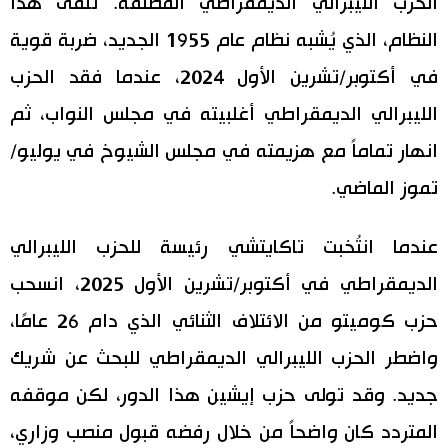
الحزب الليبرالي الديمقراطي المطلقة. تلقى هذا
النظام، الذي يُشبه نظام عام 1955 الجديد، ضربة قوية
في أكتوبر/تشرين الأول 2024، عندما فقد الحزب
الليبرالي الديمقراطي أغلبيته في مجلس النواب، ثم
انهار تماماً مع هزيمته في مجلس الشيوخ في يوليو/
تموز الماضي.
عندما انتُخبت تاكايتشي رئيسة للحزب الليبرالي
الديمقراطي في أكتوبر/تشرين الأول 2025، انسحب
حزب كوميتو من الائتلاف الثنائي الذي دام 26 عامًا،
واضطر الحزب الليبرالي الديمقراطي للبحث عن شريك
جديد. وقد تولى حزب إيشين هذا الدور، لكن موقفه
المتردد كان واضحاً من خلال رفضه قبول منصب وزاري،