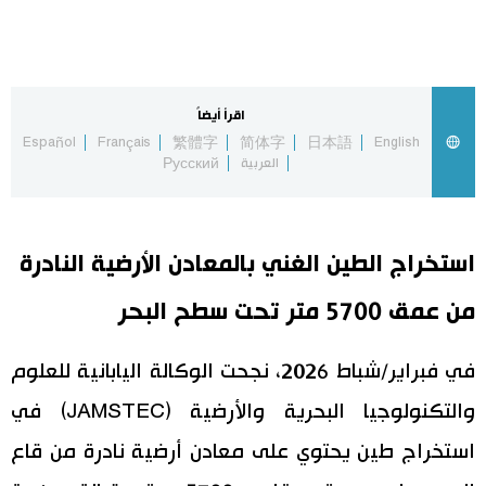
اقتصاد
المطبخ الياباني
مجتمع
اقرأ أيضاً
Español
Français
繁體字
简体字
日本語
English
العربية
Русский
ثقافة
لايف ستايل
استخراج الطين الغني بالمعادن الأرضية النادرة
طوكيو
من عمق 5700 متر تحت سطح البحر
إعلان
في فبراير/شباط 2026، نجحت الوكالة اليابانية للعلوم
والتكنولوجيا البحرية والأرضية (JAMSTEC) في
استخراج طين يحتوي على معادن أرضية نادرة من قاع