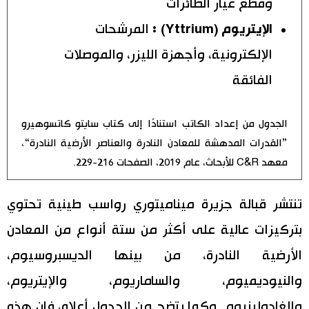
وقطع غيار الطائرات
الإيتريوم (Yttrium) :
المرشحات
الإلكترونية، وأجهزة الليزر، والموصلات
الفائقة
الجدول من إعداد الكاتب استنادًا إلى كتاب سايتو كاتسوهيرو
”القدرات المدهشة للمعادن النادرة والعناصر الأرضية النادرة“،
معهد C&R للأبحاث، عام 2019، الصفحات 216-229.
تنتشر قبالة جزيرة ميناميتوري رواسب طينية تحتوي
بتركيزات عالية على أكثر من ستة أنواع من المعادن
الأرضية النادرة، من بينها الديسبروسيوم،
والنيوديميوم، والساماريوم، والإيتريوم،
والغادولينيوم. وكما يتضح من الجدول أعلاه، فإن هذه