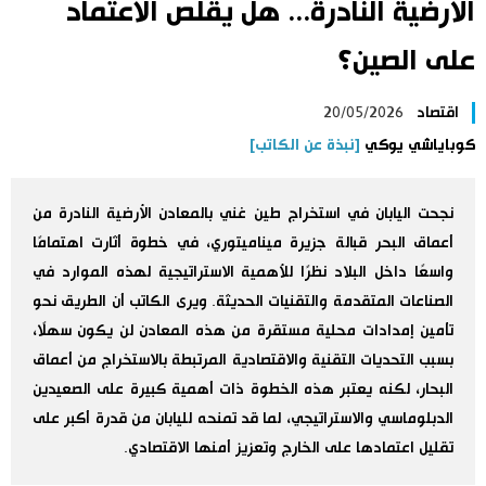
الأرضية النادرة... هل يقلّص الاعتماد
اليابان في فيديو
على الصين؟
مانغا وأنيمي
اقتصاد
20/05/2026
كوباياشي يوكي
[نبذة عن الكاتب]
علوم وتكنولوجيا
نجحت اليابان في استخراج طين غني بالمعادن الأرضية النادرة من
الأقسام
أعماق البحر قبالة جزيرة ميناميتوري، في خطوة أثارت اهتمامًا
واسعًا داخل البلاد نظرًا للأهمية الاستراتيجية لهذه الموارد في
صور
الأكثر تفاعلا
الصناعات المتقدمة والتقنيات الحديثة. ويرى الكاتب أن الطريق نحو
تأمين إمدادات محلية مستقرة من هذه المعادن لن يكون سهلًا،
أشخاص
اللغة اليابانية
تواصل معنا
بسبب التحديات التقنية والاقتصادية المرتبطة بالاستخراج من أعماق
البحار، لكنه يعتبر هذه الخطوة ذات أهمية كبيرة على الصعيدين
تجارب وآراء
موسوعة اليابان
الدبلوماسي والاستراتيجي، لما قد تمنحه لليابان من قدرة أكبر على
تقليل اعتمادها على الخارج وتعزيز أمنها الاقتصادي.
سياسة
هو وهي