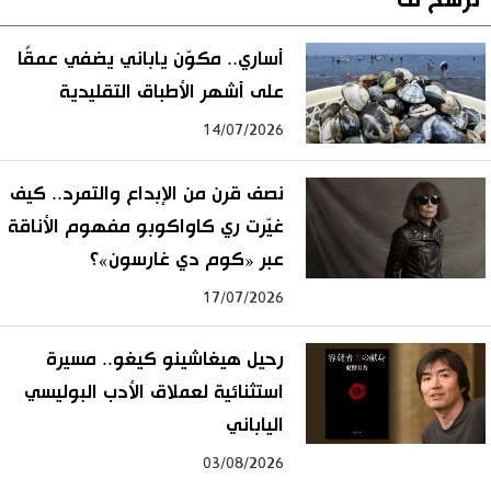
نرشح لك
أساري.. مكوّن ياباني يضفي عمقًا
على أشهر الأطباق التقليدية
14/07/2026
نصف قرن من الإبداع والتمرد.. كيف
غيّرت ري كاواكوبو مفهوم الأناقة
عبر «كوم دي غارسون»؟
17/07/2026
رحيل هيغاشينو كيغو.. مسيرة
استثنائية لعملاق الأدب البوليسي
الياباني
03/08/2026