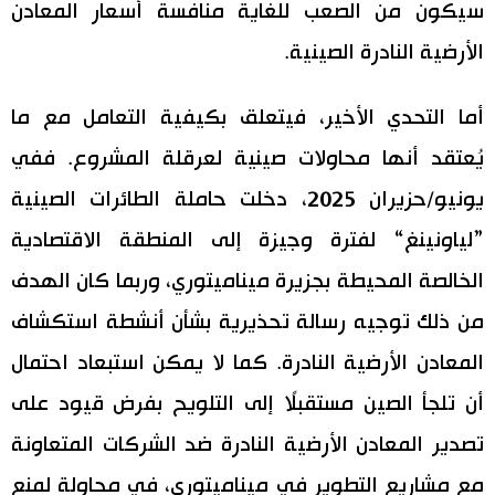
سيكون من الصعب للغاية منافسة أسعار المعادن
الأرضية النادرة الصينية.
أما التحدي الأخير، فيتعلق بكيفية التعامل مع ما
يُعتقد أنها محاولات صينية لعرقلة المشروع. ففي
يونيو/حزيران 2025، دخلت حاملة الطائرات الصينية
”لياونينغ“ لفترة وجيزة إلى المنطقة الاقتصادية
الخالصة المحيطة بجزيرة ميناميتوري، وربما كان الهدف
من ذلك توجيه رسالة تحذيرية بشأن أنشطة استكشاف
المعادن الأرضية النادرة. كما لا يمكن استبعاد احتمال
أن تلجأ الصين مستقبلًا إلى التلويح بفرض قيود على
تصدير المعادن الأرضية النادرة ضد الشركات المتعاونة
مع مشاريع التطوير في ميناميتوري، في محاولة لمنع