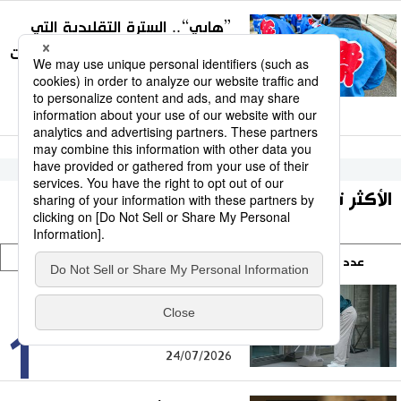
”هابي“.. السترة التقليدية التي
تضفي روحًا خاصة على المهرجانات
اليابانية
05/08/2026
الأكثر تفاعلا
عدد المشاركات
وقت التصفح
عدد الزيارات
لماذا يرغب معظم اليابانيين فوق
سن الستين في مواصلة العمل؟
1
24/07/2026