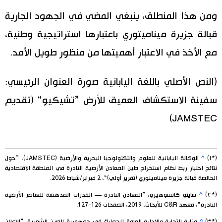
ومن هذا المنطلق، ينبغي المضي في الجهود الجارية
قبالة جزيرة ميناميتوري باعتبارها استراتيجية وطنية،
مع الأخذ في الاعتبار أهميتها من منظور طويل الأمد.
(النص الأصلي باللغة اليابانية صورة العنوان الرئيسي:
سفينة الاستكشاف العميق للأرض ”تشيكيو“ (تقديم
JAMSTEC)
(*١)
^
الوكالة اليابانية للعلوم والتكنولوجيا البحرية والأرضية (JAMSTEC)، ”حول
نتائج اختبار ربط نظام استخراج طين المعادن الأرضية النادرة في المنطقة الاقتصادية
الخالصة قبالة جزيرة ميناميتوري (تقرير أولي)“، 2 فبراير/شباط 2026.
(*٢)
^
سايتو كاتسوهيرو، ”المعادن النادرة — القدرات المدهشة للعناصر الأرضية
النادرة“، معهد C&R للأبحاث، 2019، الصفحات 126-127.
(*٣)
^
وزارة التجارة والإدارة العامة للجمارك في جمهورية الصين الشعبية، ”الإعلان