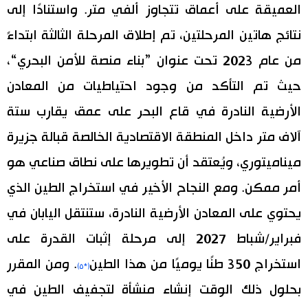
العميقة على أعماق تتجاوز ألفي متر. واستنادًا إلى
نتائج هاتين المرحلتين، تم إطلاق المرحلة الثالثة ابتداءً
من عام 2023 تحت عنوان ”بناء منصة للأمن البحري“،
حيث تم التأكد من وجود احتياطيات من المعادن
الأرضية النادرة في قاع البحر على عمق يقارب ستة
آلاف متر داخل المنطقة الاقتصادية الخالصة قبالة جزيرة
ميناميتوري، ويُعتقد أن تطويرها على نطاق صناعي هو
أمر ممكن. ومع النجاح الأخير في استخراج الطين الذي
يحتوي على المعادن الأرضية النادرة، ستنتقل اليابان في
فبراير/شباط 2027 إلى مرحلة إثبات القدرة على
استخراج 350 طنًا يوميًا من هذا الطين
. ومن المقرر
(*٥)
بحلول ذلك الوقت إنشاء منشأة لتجفيف الطين في