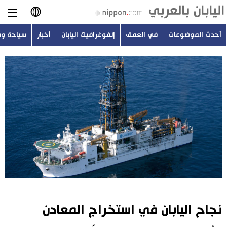
أحدث الموضوعات
في العمق
إنفوغرافيك اليابان
أخبار
سياحة و
日本語
English
简体字
أحدث الموضوعات
繁體字
في العمق
Français
إنفوغرافيك اليابان
Español
أخبار
Русский
نجاح اليابان في استخراج المعادن
سياحة وسفر