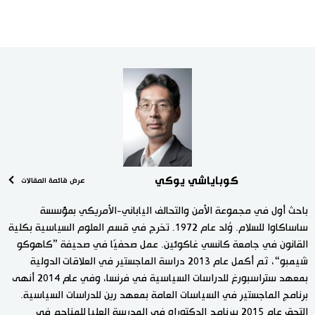
كوباياشي يوكي
عرض قائمة المقالات
باحث أول في مجموعة الأمن والتحالف الياباني-الأمريكي بمؤسسة
ساساكاوا للسلام. وُلد عام 1972. تخرج في قسم العلوم السياسية بكلية
القانون في جامعة كانسي غاكوئين. عمل صحفيًا في صحيفة ”كاهوكو
شيمبو“، ثم أكمل عام 2013 دراسة الماجستير في العلاقات الدولية
بمعهد ستراسبورغ للدراسات السياسية في فرنسا، وفي عام 2014 أنهى
برنامج الماجستير في السياسات العامة بمعهد رين للدراسات السياسية.
التحق عام 2015 ببرنامج الدكتوراه في المدرسة العليا للمناجم في