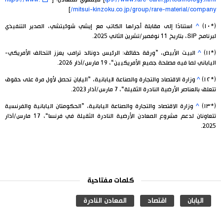
]
mitsui-kinzoku.co.jp/group/rare-material/company/
(*١٠)
^
استنادًا إلى مقابلة أجراها الكاتب مع إيشي شوئيتشي، المدير التنفيذي
لبرنامج SIP، بتاريخ 11 نوفمبر/تشرين الثاني 2025.
(*١١)
^
البيت الأبيض، ”ورقة حقائق: الرئيس دونالد ترامب يعزز التحالف الأمريكي-
الياباني لما فيه مصلحة جميع الأمريكيين“، 19 مارس/آذار 2026.
(*١٢)
^
وزارة الاقتصاد والتجارة والصناعة اليابانية، ”اليابان تحصل لأول مرة على حقوق
تتعلق بالعناصر الأرضية النادرة الثقيلة“، 7 مارس/آذار 2023.
(*١٣)
^
وزارة الاقتصاد والتجارة والصناعة اليابانية، ”الحكومتان اليابانية والفرنسية
تتعاونان لدعم مشروع المعادن الأرضية النادرة الثقيلة في فرنسا“، 17 مارس/آذار
2025.
كلمات مفتاحية
اليابان
اقتصاد
المعادن النادرة