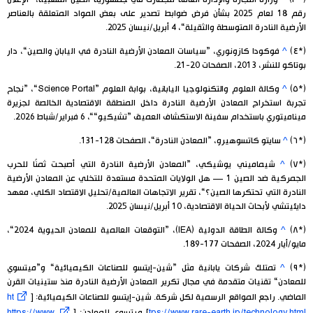
رقم 18 لعام 2025 بشأن فرض ضوابط تصدير على بعض المواد المتعلقة بالعناصر
الأرضية النادرة المتوسطة والثقيلة“، 4 أبريل/نيسان 2025.
(*٤)
^
فوكودا كازونوري، ”سياسات المعادن الأرضية النادرة في اليابان والصين“، دار
بوتاكو للنشر، 2013، الصفحات 20-21.
(*٥)
^
وكالة العلوم والتكنولوجيا اليابانية، بوابة العلوم ”Science Portal“، ”نجاح
تجربة استخراج المعادن الأرضية النادرة داخل المنطقة الاقتصادية الخالصة لجزيرة
ميناميتوري باستخدام سفينة الاستكشاف العميق ”تشيكيو““، 6 فبراير/شباط 2026.
(*٦)
^
سايتو كاتسوهيرو، ”المعادن النادرة“، الصفحات 128-131.
(*٧)
^
شيماميني يوشيكي، ”المعادن الأرضية النادرة التي أصبحت ثمنًا للحرب
الجمركية ضد الصين 1 — هل الولايات المتحدة مستعدة للتخلي عن المعادن الأرضية
النادرة التي تحتكرها الصين؟“، تقرير الاتجاهات العالمية/تحليل الاقتصاد الكلي، معهد
دايئيتشي لأبحاث الحياة الاقتصادية، 10 أبريل/نيسان 2025.
(*٨)
^
وكالة الطاقة الدولية (IEA)، ”التوقعات العالمية للمعادن الحيوية 2024“،
مايو/أيار 2024، الصفحات 177-189.
(*٩)
^
تمتلك شركات يابانية مثل ”شين-إيتسو للصناعات الكيميائية“ و”ميتسوي
للمعادن“ تقنيات متقدمة في مجال تكرير المعادن الأرضية النادرة منذ ستينيات القرن
الماضي. راجع المواقع الرسمية لكل شركة. شين-إيتسو للصناعات الكيميائية: [
ht
tps://www.rare-earth.jp/technology.html
] ميتسوي للمعادن: [
https://www.