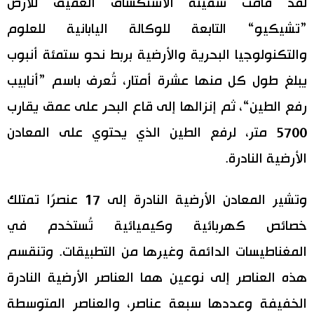
لقد قامت سفينة الاستكشاف العميق للأرض
”تشيكيو“ التابعة للوكالة اليابانية للعلوم
والتكنولوجيا البحرية والأرضية بربط نحو ستمئة أنبوب
يبلغ طول كل منها عشرة أمتار، تُعرف باسم ”أنابيب
رفع الطين“، ثم إنزالها إلى قاع البحر على عمق يقارب
5700 متر، لرفع الطين الذي يحتوي على المعادن
الأرضية النادرة.
وتشير المعادن الأرضية النادرة إلى 17 عنصرًا تمتلك
خصائص كهربائية وكيميائية تُستخدم في
المغناطيسات الدائمة وغيرها من التطبيقات. وتنقسم
هذه العناصر إلى نوعين هما العناصر الأرضية النادرة
الخفيفة وعددها سبعة عناصر، والعناصر المتوسطة