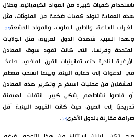
باستخدام كميات كبيرة من المواد الكيميائية. وخلال
هذه العملية تتولد كميات ضخمة من الملوثات، مثل
الغازات السامة، والطين الملوث، والمواد المشعة
.
(*٦)
ولهذا السبب، شهدت الدول الغربية، مثل الولايات
المتحدة وفرنسا، التي كانت تقود سوق المعادن
الأرضية النادرة حتى ثمانينيات القرن الماضي، تصاعدًا
في الدعوات إلى حماية البيئة. وبينما انسحب معظم
المشغلين من عمليات استخراج وتكرير هذه المعادن
أو قلصوا نشاطهم بشكل كبير، انتقلت الهيمنة
تدريجيًا إلى الصين، حيث كانت القيود البيئية أقل
صرامة مقارنة بالدول الأخرى
.
(*٧)
ولم تكن اليابان استثناءً من هذا التوجه، فرغم