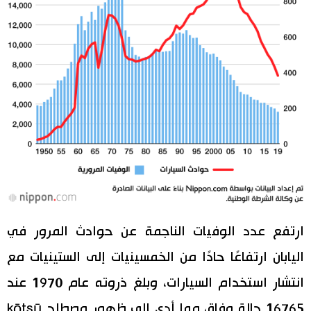
ارتفع عدد الوفيات الناجمة عن حوادث المرور في
اليابان ارتفاعًا حادًا من الخمسينيات إلى الستينيات مع
انتشار استخدام السيارات، وبلغ ذروته عام 1970 عند
16765 حالة وفاة، مما أدى إلى ظهور مصطلح kōtsū