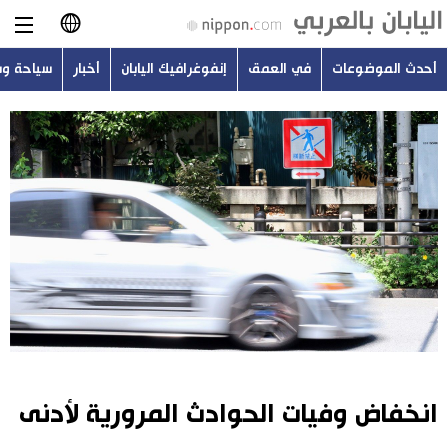
أحدث الموضوعات
في العمق
إنفوغرافيك اليابان
أخبار
سياحة و
日本語
English
简体字
أحدث الموضوعات
繁體字
في العمق
Français
إنفوغرافيك اليابان
Español
أخبار
Русский
انخفاض وفيات الحوادث المرورية لأدنى
سياحة وسفر