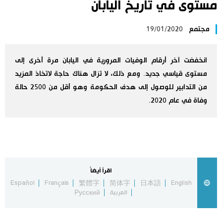
مستوى في تاريخ اليابان
اليابان في فيديو
مجتمع
19/01/2020
مانغا وأنيمي
انخفضت آخر أرقام الوفيات المرورية في اليابان مرة أخرى إلى
علوم وتكنولوجيا
مستوى قياسي جديد. ومع ذلك، لا تزال هناك حاجة لاتخاذ المزيد
من التدابير للوصول إلى هدف الحكومة وهو أقل من 2500 حالة
الأقسام
وفاة في عام 2020.
صور
الأكثر تفاعلا
أشخاص
اللغة اليابانية
تواصل معنا
اقرأ أيضاً
Español
Français
繁體字
简体字
日本語
English
تجارب وآراء
موسوعة اليابان
العربية
Русский
سياسة
هو وهي