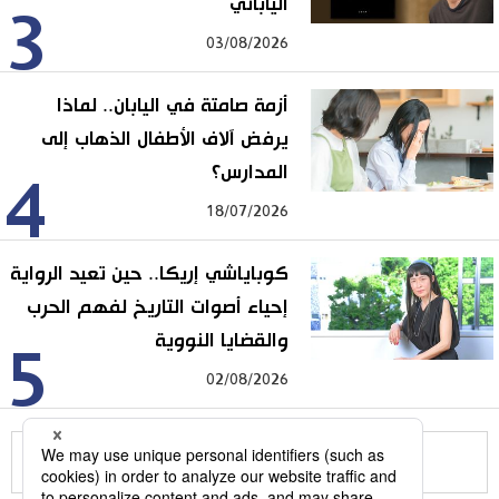
الياباني
3
03/08/2026
أزمة صامتة في اليابان.. لماذا
يرفض آلاف الأطفال الذهاب إلى
المدارس؟
4
18/07/2026
كوباياشي إريكا.. حين تعيد الرواية
إحياء أصوات التاريخ لفهم الحرب
والقضايا النووية
5
02/08/2026
للمزيد