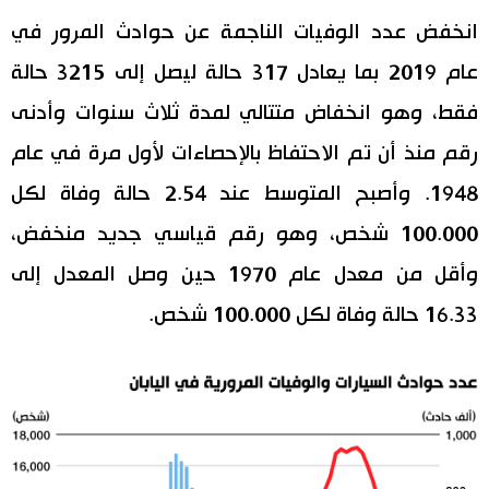
انخفض عدد الوفيات الناجمة عن حوادث المرور في
اقتصاد
المطبخ الياباني
عام 2019 بما يعادل 317 حالة ليصل إلى 3215 حالة
مجتمع
فقط، وهو انخفاض متتالي لمدة ثلاث سنوات وأدنى
رقم منذ أن تم الاحتفاظ بالإحصاءات لأول مرة في عام
ثقافة
1948. وأصبح المتوسط عند 2.54 حالة وفاة لكل
لايف ستايل
100.000 شخص، وهو رقم قياسي جديد منخفض،
وأقل من معدل عام 1970 حين وصل المعدل إلى
طوكيو
16.33 حالة وفاة لكل 100.000 شخص.
إعلان