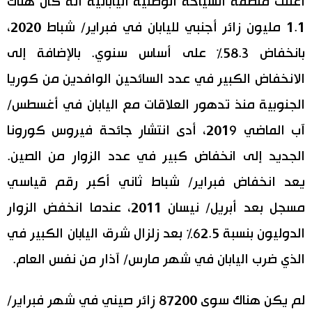
أعلنت منظمة السياحة الوطنية اليابانية أنه كان هناك
1.1 مليون زائر أجنبي لليابان في فبراير/ شباط 2020،
اقتصاد
المطبخ الياباني
بانخفاض 58.3٪ على أساس سنوي. بالإضافة إلى
مجتمع
الانخفاض الكبير في عدد السائحين الوافدين من كوريا
الجنوبية منذ تدهور العلاقات مع اليابان في أغسطس/
ثقافة
آب الماضي 2019، أدى انتشار جائحة فيروس كورونا
لايف ستايل
الجديد إلى انخفاض كبير في عدد الزوار من الصين.
يعد انخفاض فبراير/ شباط ثاني أكبر رقم قياسي
طوكيو
مسجل بعد أبريل/ نيسان 2011، عندما انخفض الزوار
إعلان
الدوليون بنسبة 62.5٪ بعد زلزال شرق اليابان الكبير في
الذي ضرب اليابان في شهر مارس/ آذار من نفس العام.
لم يكن هناك سوى 87200 زائر صيني في شهر فبراير/