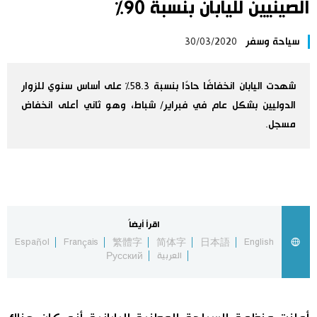
الصينيين لليابان بنسبة 90٪
اليابان في فيديو
سياحة وسفر
30/03/2020
مانغا وأنيمي
شهدت اليابان انخفاضًا حادًا بنسبة 58.3٪ على أساس سنوي للزوار
علوم وتكنولوجيا
الدوليين بشكل عام في فبراير/ شباط، وهو ثاني أعلى انخفاض
مسجل.
الأقسام
صور
الأكثر تفاعلا
أشخاص
اقرأ أيضاً
اللغة اليابانية
تواصل معنا
Español
Français
繁體字
简体字
日本語
English
العربية
Русский
تجارب وآراء
موسوعة اليابان
سياسة
هو وهي