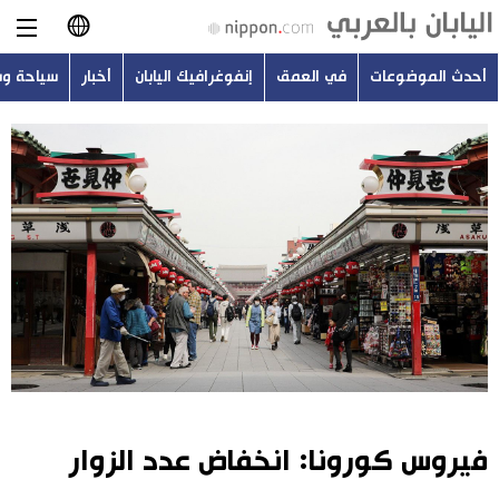
أحدث الموضوعات
في العمق
إنفوغرافيك اليابان
أخبار
سياحة و
日本語
English
简体字
أحدث الموضوعات
繁體字
في العمق
Français
إنفوغرافيك اليابان
Español
أخبار
Русский
فيروس كورونا: انخفاض عدد الزوار
سياحة وسفر