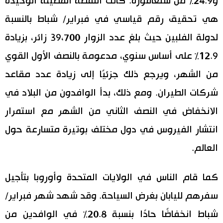
و24.9٪ من سنغافورة. كانت النقطة المضيئة الوحيدة
هي تحقيق رقم قياسي في فبراير/ شباط بالنسبة
لدولة الفلبين حيث بلغ عدد الزوار 39،700 زائر، بزيادة
12.9٪ على أساس سنوي، مدعومة بالنصف الأول القوي
من الشهر، ويرجع ذلك جزئيًا إلى زيادة عدد مقاعد
شركات الطيران. ومع ذلك، بدأ الوافدون من البلاد في
الانخفاض في النصف الثاني من الشهر مع استمرار
انتشار الفيروس في دول مختلف بوتيرة متسارعة حول
العالم.
كما قام الناس في الولايات المتحدة وأوروبا بتأجيل
سفرهم لليابان بغرض السياحة. وقد شهد شهر فبراير/
شباط انخفاضًا حادًا بنسبة 20.8٪ في الوافدين من