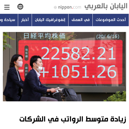
أحدث الموضوعات
في العمق
إنفوغرافيك اليابان
أخبار
سياحة و
日本語
English
简体字
أحدث الموضوعات
繁體字
في العمق
Français
إنفوغرافيك اليابان
Español
أخبار
Русский
زيادة متوسط الرواتب في الشركات
سياحة وسفر