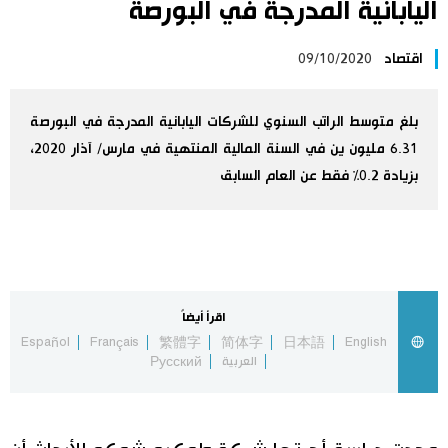
اليابانية المدرجة في البورصة
اليابان في فيديو
اقتصاد
09/10/2020
مانغا وأنيمي
بلغ متوسط الراتب السنوي للشركات اليابانية المدرجة في البورصة
علوم وتكنولوجيا
6.31 مليون ين في السنة المالية المنتهية في مارس/ آذار 2020،
بزيادة 0.2٪ فقط عن العام السابق
الأقسام
صور
الأكثر تفاعلا
أشخاص
اقرأ أيضاً
اللغة اليابانية
تواصل معنا
Español
Français
繁體字
简体字
日本語
English
العربية
Русский
تجارب وآراء
موسوعة اليابان
سياسة
هو وهي