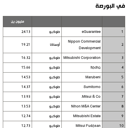
في البورصة
مليون ين
1
eGuarantee
طوكيو
24.13
Nippon Commercial
2
أوساكا
19.21
Development
3
Mitsubishi Corporation
طوكيو
16.32
4
Itōchū
طوكيو
15.66
5
Marubeni
طوكيو
14.53
6
Sumitomo
طوكيو
14.37
7
Mitsui & Co.
طوكيو
13.93
8
Nihon M&A Center
طوكيو
13.53
9
Mitsubishi Estate
طوكيو
12.74
10
Mitsui Fudōsan
طوكيو
12.73