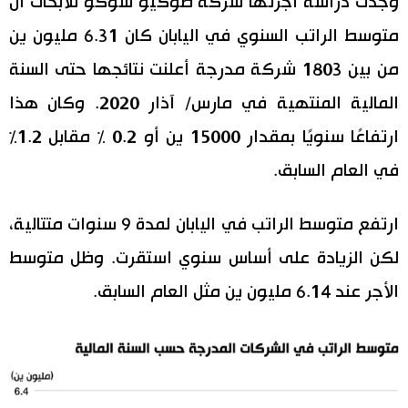
وجدت دراسة أجرتها شركة طوكيو شوكو للأبحاث أن
متوسط الراتب السنوي في اليابان كان 6.31 مليون ين
اقتصاد
المطبخ الياباني
من بين 1803 شركة مدرجة أعلنت نتائجها حتى السنة
مجتمع
المالية المنتهية في مارس/ آذار 2020. وكان هذا
ارتفاعًا سنويًا بمقدار 15000 ين أو 0.2 ٪ مقابل 1.2٪
ثقافة
في العام السابق.
لايف ستايل
ارتفع متوسط الراتب في اليابان لمدة 9 سنوات متتالية،
طوكيو
لكن الزيادة على أساس سنوي استقرت. وظل متوسط
الأجر عند 6.14 مليون ين مثل العام السابق.
إعلان